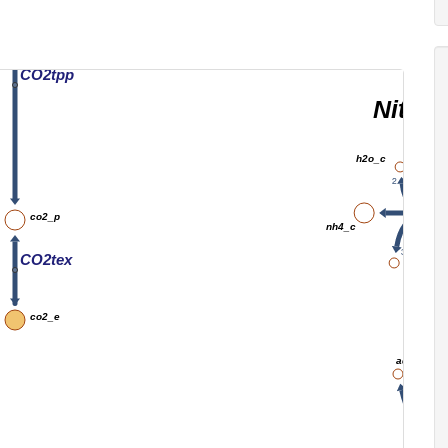
CO2tpp
Nitrit
h2o_c
2
co2_p
nh4_c
3
CO2tex
nad_c
co2_e
adp_c