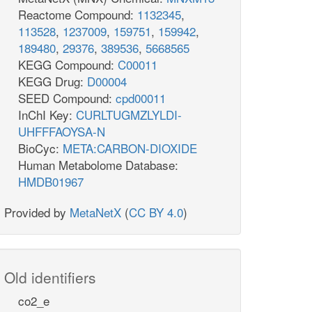
Reactome Compound:
1132345
,
113528
,
1237009
,
159751
,
159942
,
189480
,
29376
,
389536
,
5668565
KEGG Compound:
C00011
KEGG Drug:
D00004
SEED Compound:
cpd00011
InChI Key:
CURLTUGMZLYLDI-
UHFFFAOYSA-N
BioCyc:
META:CARBON-DIOXIDE
Human Metabolome Database:
HMDB01967
dative Stress
h2o2_c
Provided by
MetaNetX
(
CC BY 4.0
)
h_c
2
o2s_c
h2o_c
o2_c
2
SPODM
o2_c
Old identifiers
SPODMpp
o2_p
co2_e
2
o2s_p
2