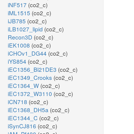
iNF517
(co2_c)
iML1515
(co2_c)
iJB785
(co2_c)
iLB1027_lipid
(co2_c)
Recon3D
(co2_c)
iEK1008
(co2_c)
iCHOv1_DG44
(co2_c)
iYS854
(co2_c)
iEC1356_Bl21DE3
(co2_c)
iEC1349_Crooks
(co2_c)
iEC1364_W
(co2_c)
iEC1372_W3110
(co2_c)
iCN718
(co2_c)
iEC1368_DH5a
(co2_c)
iEC1344_C
(co2_c)
iSynCJ816
(co2_c)
iAM_Pf480
(co2_c)