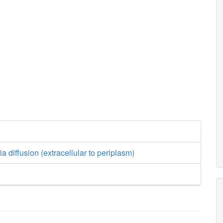
succ_p
CITt7pp
CITtex
succ_c
cit_p
h_c
cit_e
CITt3pp
h_p
Oxi
a diffusion (extracellular to periplasm)
2
CAT
2
h2o2_c
co2_c