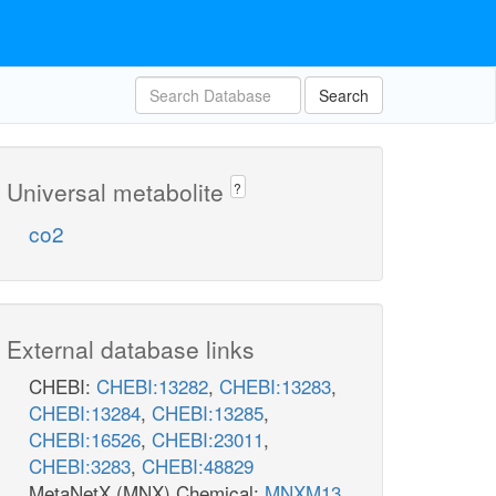
dsbard_p
Search
h_p
co2_p
Universal metabolite
?
FDH5pp
co2
2
h_c
for_p
External database links
CHEBI:
CHEBI:13282
,
CHEBI:13283
,
CHEBI:13284
,
CHEBI:13285
,
CHEBI:16526
,
CHEBI:23011
,
CHEBI:3283
,
CHEBI:48829
MetaNetX (MNX) Chemical:
MNXM13