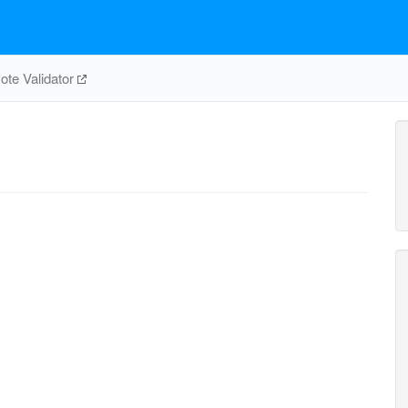
adp_c
coa_c
nadh_c
te Validator
co2_c
KGDH
coa_c
nad_c
AKGt2rpp
AKGtex
akg_p
akg_e
h_c
nadph_c
h_p
c