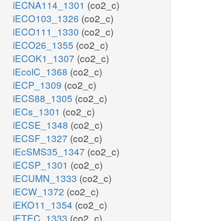
iECNA114_1301
(co2_c)
iECO103_1326
(co2_c)
iECO111_1330
(co2_c)
iECO26_1355
(co2_c)
iECOK1_1307
(co2_c)
iEcolC_1368
(co2_c)
iECP_1309
(co2_c)
iECS88_1305
(co2_c)
iECs_1301
(co2_c)
iECSE_1348
(co2_c)
iECSF_1327
(co2_c)
iEcSMS35_1347
(co2_c)
iECSP_1301
(co2_c)
iECUMN_1333
(co2_c)
iECW_1372
(co2_c)
iEKO11_1354
(co2_c)
iETEC_1333
(co2_c)