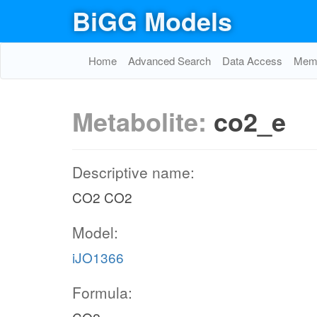
BiGG Models
suc
Home
Advanced Search
Data Access
Memo
MALS
accoa_c
A
Metabolite:
co2_e
h2o_c
glx_c
Descriptive name:
akg_c
CO2 CO2
Model:
iJO1366
co2_
ICL
ICDHyr
Formula:
h2o_c
icit_c