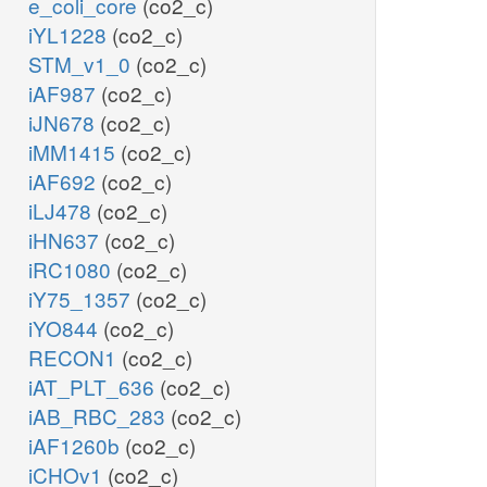
e_coli_core
(co2_c)
iYL1228
(co2_c)
STM_v1_0
(co2_c)
iAF987
(co2_c)
iJN678
(co2_c)
iMM1415
(co2_c)
iAF692
(co2_c)
iLJ478
(co2_c)
iHN637
(co2_c)
iRC1080
(co2_c)
iY75_1357
(co2_c)
iYO844
(co2_c)
RECON1
(co2_c)
iAT_PLT_636
(co2_c)
iAB_RBC_283
(co2_c)
iAF1260b
(co2_c)
iCHOv1
(co2_c)