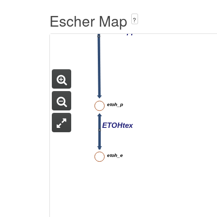
Escher Map
?
ETOHtrpp
etoh_p
ETOHtex
etoh_e