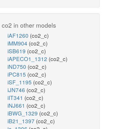
h2o2_p
h_p
co2 in other models
e Reductase
iAF1260
(co2_c)
iMM904
(co2_c)
h_c
iSB619
(co2_c)
5
NTRIR2x
iAPECO1_1312
(co2_c)
iND750
(co2_c)
no2_c
3
iPC815
(co2_c)
nadh_c
iSF_1195
(co2_c)
iJN746
(co2_c)
iIT341
(co2_c)
atp_c
iNJ661
(co2_c)
atp_c
adp_c
iBWG_1329
(co2_c)
iB21_1397
(co2_c)
PPKr
PPK2r
ic_1306
(co2_c)