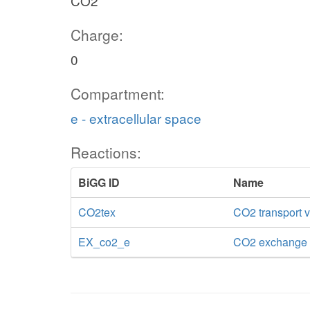
CO2
cit_c
nadp_c
ACONTb
Charge:
ACONTa
acon_C_c
0
ACONIs
Compartment:
e - extracellular space
acon_T_c
Reactions:
amet_c
ACONMT
BiGG ID
Name
ahcys_c
CO2tex
CO2 transport vi
aconm_c
EX_co2_e
CO2 exchange
etoh_c
ALCD2x
nad_c
h_c