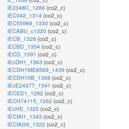
iE2348C_1286
(co2_c)
pi_c
ppi_c
iEC042_1314
(co2_c)
2
PPA
PPA2
iEC55989_1330
(co2_c)
pi_c
iECABU_c1320
(co2_c)
h2o_c
h_c
iECB_1328
(co2_c)
h_c
iECBD_1354
(co2_c)
iECD_1391
(co2_c)
iEcDH1_1363
(co2_c)
iECDH1ME8569_1439
(co2_c)
iECDH10B_1368
(co2_c)
iEcE24377_1341
(co2_c)
iECED1_1282
(co2_c)
iECH74115_1262
(co2_c)
iEcHS_1320
(co2_c)
iECIAI1_1343
(co2_c)
iECIAI39_1322
(co2_c)