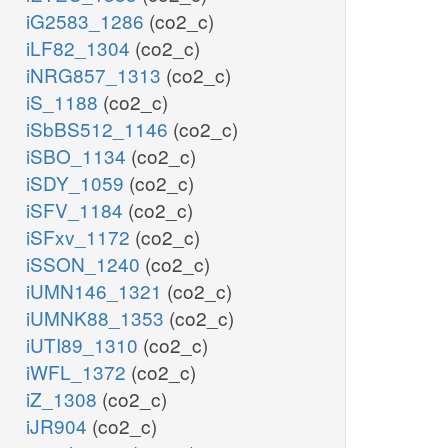
iG2583_1286
(co2_c)
iLF82_1304
(co2_c)
iNRG857_1313
(co2_c)
iS_1188
(co2_c)
iSbBS512_1146
(co2_c)
iSBO_1134
(co2_c)
iSDY_1059
(co2_c)
iSFV_1184
(co2_c)
iSFxv_1172
(co2_c)
iSSON_1240
(co2_c)
iUMN146_1321
(co2_c)
iUMNK88_1353
(co2_c)
iUTI89_1310
(co2_c)
iWFL_1372
(co2_c)
iZ_1308
(co2_c)
iJR904
(co2_c)