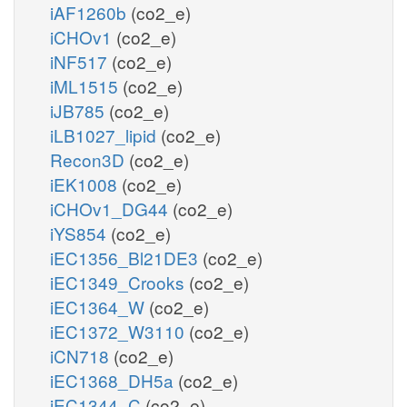
iAF1260b
(co2_e)
iCHOv1
(co2_e)
iNF517
(co2_e)
iML1515
(co2_e)
iJB785
(co2_e)
iLB1027_lipid
(co2_e)
Recon3D
(co2_e)
iEK1008
(co2_e)
iCHOv1_DG44
(co2_e)
iYS854
(co2_e)
iEC1356_Bl21DE3
(co2_e)
iEC1349_Crooks
(co2_e)
iEC1364_W
(co2_e)
iEC1372_W3110
(co2_e)
iCN718
(co2_e)
iEC1368_DH5a
(co2_e)
iEC1344_C
(co2_e)