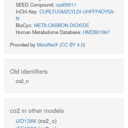
SEED Compound:
cpd00011
InChI Key:
CURLTUGMZLYLDI-UHFFFAOYSA-
N
BioCyc:
META:CARBON-DIOXIDE
Human Metabolome Database:
HMDB01967
Provided by
MetaNetX
(
CC BY 4.0
)
Old identifiers
co2_n
co2 in other models
iJO1366
(co2_c)