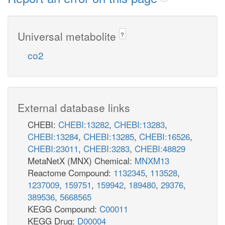
Universal metabolite
?
co2
External database links
CHEBI:
CHEBI:13282
,
CHEBI:13283
,
CHEBI:13284
,
CHEBI:13285
,
CHEBI:16526
,
CHEBI:23011
,
CHEBI:3283
,
CHEBI:48829
MetaNetX (MNX) Chemical:
MNXM13
Reactome Compound:
1132345
,
113528
,
1237009
,
159751
,
159942
,
189480
,
29376
,
389536
,
5668565
KEGG Compound:
C00011
KEGG Drug:
D00004