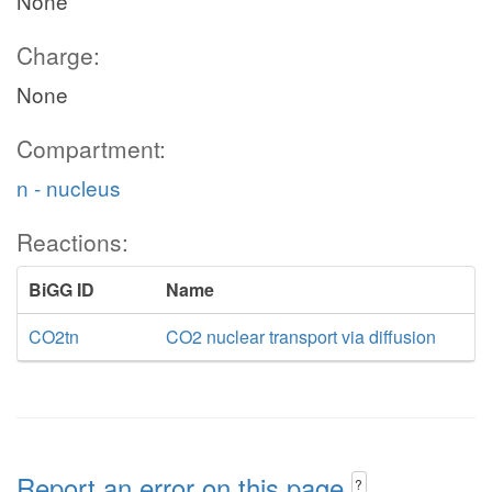
None
Charge:
None
Compartment:
n - nucleus
Reactions:
BiGG ID
Name
CO2tn
CO2 nuclear transport via diffusion
Report an error on this page
?