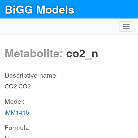
BiGG Models
Toggl
navig
Metabolite:
co2_n
Descriptive name:
CO2 CO2
Model:
iMM1415
Formula: