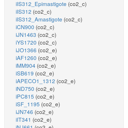
iIS312_Epimastigote
(co2_c)
iIS312
(co2_c)
iIS312_Amastigote
(co2_c)
iCN900
(co2_c)
iJN1463
(co2_c)
iYS1720
(co2_c)
iJO1366
(co2_e)
iAF1260
(co2_e)
iMM904
(co2_e)
iSB619
(co2_e)
iAPECO1_1312
(co2_e)
iND750
(co2_e)
iPC815
(co2_e)
iSF_1195
(co2_e)
iJN746
(co2_e)
iIT341
(co2_e)
iNJ661
(co2_e)