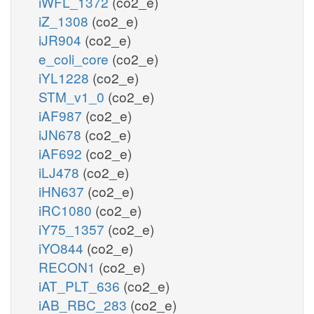
iWFL_1372
(co2_e)
iZ_1308
(co2_e)
iJR904
(co2_e)
e_coli_core
(co2_e)
iYL1228
(co2_e)
STM_v1_0
(co2_e)
iAF987
(co2_e)
iJN678
(co2_e)
iAF692
(co2_e)
iLJ478
(co2_e)
iHN637
(co2_e)
iRC1080
(co2_e)
iY75_1357
(co2_e)
iYO844
(co2_e)
RECON1
(co2_e)
iAT_PLT_636
(co2_e)
iAB_RBC_283
(co2_e)