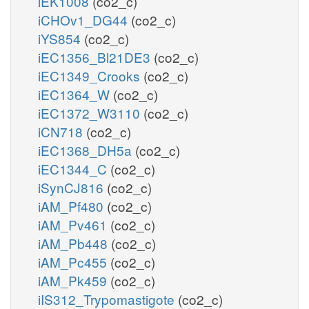
iEK1008
(co2_c)
iCHOv1_DG44
(co2_c)
iYS854
(co2_c)
iEC1356_Bl21DE3
(co2_c)
iEC1349_Crooks
(co2_c)
iEC1364_W
(co2_c)
iEC1372_W3110
(co2_c)
iCN718
(co2_c)
iEC1368_DH5a
(co2_c)
iEC1344_C
(co2_c)
iSynCJ816
(co2_c)
iAM_Pf480
(co2_c)
iAM_Pv461
(co2_c)
iAM_Pb448
(co2_c)
iAM_Pc455
(co2_c)
iAM_Pk459
(co2_c)
iIS312_Trypomastigote
(co2_c)