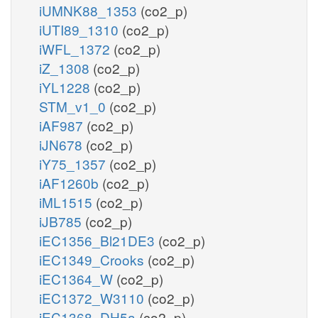
iUMNK88_1353
(co2_p)
iUTI89_1310
(co2_p)
iWFL_1372
(co2_p)
iZ_1308
(co2_p)
iYL1228
(co2_p)
STM_v1_0
(co2_p)
iAF987
(co2_p)
iJN678
(co2_p)
iY75_1357
(co2_p)
iAF1260b
(co2_p)
iML1515
(co2_p)
iJB785
(co2_p)
iEC1356_Bl21DE3
(co2_p)
iEC1349_Crooks
(co2_p)
iEC1364_W
(co2_p)
iEC1372_W3110
(co2_p)
iEC1368_DH5a
(co2_p)