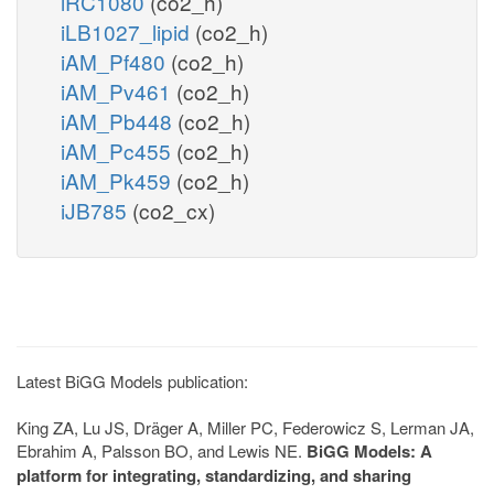
iRC1080
(co2_h)
iLB1027_lipid
(co2_h)
iAM_Pf480
(co2_h)
iAM_Pv461
(co2_h)
iAM_Pb448
(co2_h)
iAM_Pc455
(co2_h)
iAM_Pk459
(co2_h)
iJB785
(co2_cx)
Latest BiGG Models publication:
King ZA, Lu JS, Dräger A, Miller PC, Federowicz S, Lerman JA,
Ebrahim A, Palsson BO, and Lewis NE.
BiGG Models: A
platform for integrating, standardizing, and sharing