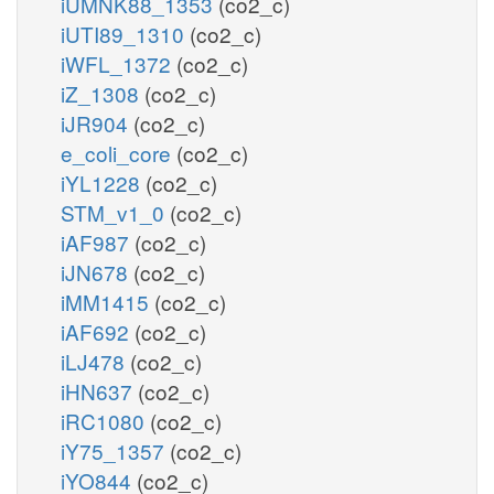
iUMNK88_1353
(co2_c)
iUTI89_1310
(co2_c)
iWFL_1372
(co2_c)
iZ_1308
(co2_c)
iJR904
(co2_c)
e_coli_core
(co2_c)
iYL1228
(co2_c)
STM_v1_0
(co2_c)
iAF987
(co2_c)
iJN678
(co2_c)
iMM1415
(co2_c)
iAF692
(co2_c)
iLJ478
(co2_c)
iHN637
(co2_c)
iRC1080
(co2_c)
iY75_1357
(co2_c)
iYO844
(co2_c)