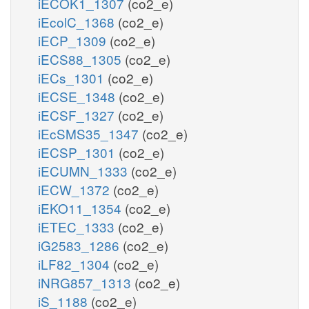
iECOK1_1307
(co2_e)
iEcolC_1368
(co2_e)
iECP_1309
(co2_e)
iECS88_1305
(co2_e)
iECs_1301
(co2_e)
iECSE_1348
(co2_e)
iECSF_1327
(co2_e)
iEcSMS35_1347
(co2_e)
iECSP_1301
(co2_e)
iECUMN_1333
(co2_e)
iECW_1372
(co2_e)
iEKO11_1354
(co2_e)
iETEC_1333
(co2_e)
iG2583_1286
(co2_e)
iLF82_1304
(co2_e)
iNRG857_1313
(co2_e)
iS_1188
(co2_e)