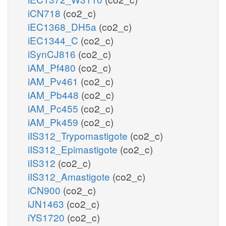
iCN718
(co2_c)
iEC1368_DH5a
(co2_c)
iEC1344_C
(co2_c)
iSynCJ816
(co2_c)
iAM_Pf480
(co2_c)
iAM_Pv461
(co2_c)
iAM_Pb448
(co2_c)
iAM_Pc455
(co2_c)
iAM_Pk459
(co2_c)
iIS312_Trypomastigote
(co2_c)
iIS312_Epimastigote
(co2_c)
iIS312
(co2_c)
iIS312_Amastigote
(co2_c)
iCN900
(co2_c)
iJN1463
(co2_c)
iYS1720
(co2_c)