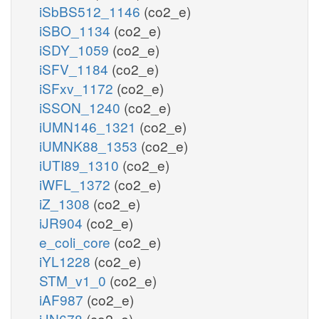
iSbBS512_1146
(co2_e)
iSBO_1134
(co2_e)
iSDY_1059
(co2_e)
iSFV_1184
(co2_e)
iSFxv_1172
(co2_e)
iSSON_1240
(co2_e)
iUMN146_1321
(co2_e)
iUMNK88_1353
(co2_e)
iUTI89_1310
(co2_e)
iWFL_1372
(co2_e)
iZ_1308
(co2_e)
iJR904
(co2_e)
e_coli_core
(co2_e)
iYL1228
(co2_e)
STM_v1_0
(co2_e)
iAF987
(co2_e)
iJN678
(co2_e)