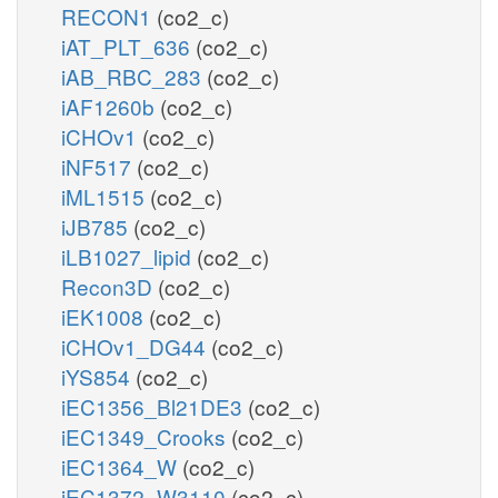
RECON1
(co2_c)
iAT_PLT_636
(co2_c)
iAB_RBC_283
(co2_c)
iAF1260b
(co2_c)
iCHOv1
(co2_c)
iNF517
(co2_c)
iML1515
(co2_c)
iJB785
(co2_c)
iLB1027_lipid
(co2_c)
Recon3D
(co2_c)
iEK1008
(co2_c)
iCHOv1_DG44
(co2_c)
iYS854
(co2_c)
iEC1356_Bl21DE3
(co2_c)
iEC1349_Crooks
(co2_c)
iEC1364_W
(co2_c)
iEC1372_W3110
(co2_c)