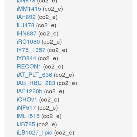
iMM1415
(co2_e)
iAF692
(co2_e)
iLJ478
(co2_e)
iHN637
(co2_e)
iRC1080
(co2_e)
iY75_1357
(co2_e)
iYO844
(co2_e)
RECON1
(co2_e)
iAT_PLT_636
(co2_e)
iAB_RBC_283
(co2_e)
iAF1260b
(co2_e)
iCHOv1
(co2_e)
iNF517
(co2_e)
iML1515
(co2_e)
iJB785
(co2_e)
iLB1027_lipid
(co2_e)