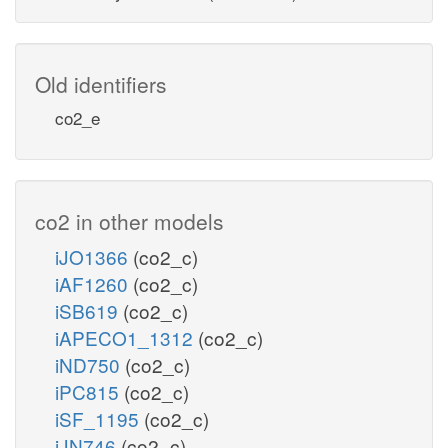
Old identifiers
co2_e
co2 in other models
iJO1366
(co2_c)
iAF1260
(co2_c)
iSB619
(co2_c)
iAPECO1_1312
(co2_c)
iND750
(co2_c)
iPC815
(co2_c)
iSF_1195
(co2_c)
iJN746
(co2_c)