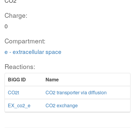
CO2
ACONTm
Charge:
h_c
icit_m
h_e
0
nad_m
Compartment:
nadp_m
e - extracellular space
ICDHym
ICDHxm
Reactions:
co2_m
BiGG ID
Name
nadph_m
co2_m
CO2t
CO2 transporter via diffusion
EX_co2_e
CO2 exchange
nadh_m
akg_m
h_m
nadh_m
h_m
lpam_m