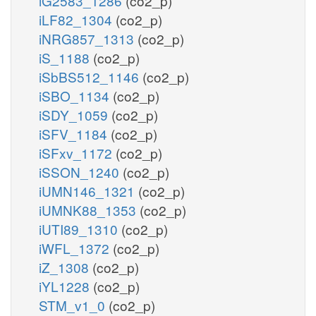
iG2583_1286
(co2_p)
iLF82_1304
(co2_p)
iNRG857_1313
(co2_p)
iS_1188
(co2_p)
iSbBS512_1146
(co2_p)
iSBO_1134
(co2_p)
iSDY_1059
(co2_p)
iSFV_1184
(co2_p)
iSFxv_1172
(co2_p)
iSSON_1240
(co2_p)
iUMN146_1321
(co2_p)
iUMNK88_1353
(co2_p)
iUTI89_1310
(co2_p)
iWFL_1372
(co2_p)
iZ_1308
(co2_p)
iYL1228
(co2_p)
STM_v1_0
(co2_p)