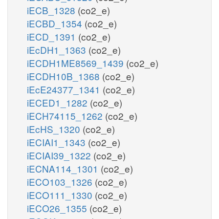
iECB_1328
(co2_e)
iECBD_1354
(co2_e)
iECD_1391
(co2_e)
iEcDH1_1363
(co2_e)
iECDH1ME8569_1439
(co2_e)
iECDH10B_1368
(co2_e)
iEcE24377_1341
(co2_e)
iECED1_1282
(co2_e)
iECH74115_1262
(co2_e)
iEcHS_1320
(co2_e)
iECIAI1_1343
(co2_e)
iECIAI39_1322
(co2_e)
iECNA114_1301
(co2_e)
iECO103_1326
(co2_e)
iECO111_1330
(co2_e)
iECO26_1355
(co2_e)