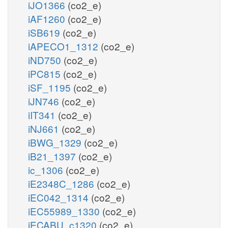
iJO1366
(co2_e)
iAF1260
(co2_e)
iSB619
(co2_e)
iAPECO1_1312
(co2_e)
iND750
(co2_e)
iPC815
(co2_e)
iSF_1195
(co2_e)
iJN746
(co2_e)
iIT341
(co2_e)
iNJ661
(co2_e)
iBWG_1329
(co2_e)
iB21_1397
(co2_e)
ic_1306
(co2_e)
iE2348C_1286
(co2_e)
iEC042_1314
(co2_e)
iEC55989_1330
(co2_e)
iECABU_c1320
(co2_e)