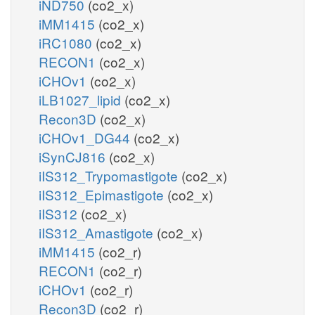
iND750
(co2_x)
iMM1415
(co2_x)
iRC1080
(co2_x)
RECON1
(co2_x)
iCHOv1
(co2_x)
iLB1027_lipid
(co2_x)
Recon3D
(co2_x)
iCHOv1_DG44
(co2_x)
iSynCJ816
(co2_x)
iIS312_Trypomastigote
(co2_x)
iIS312_Epimastigote
(co2_x)
iIS312
(co2_x)
iIS312_Amastigote
(co2_x)
iMM1415
(co2_r)
RECON1
(co2_r)
iCHOv1
(co2_r)
Recon3D
(co2_r)