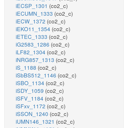
iECSP_1301
(co2_c)
iECUMN_1333
(co2_c)
iECW_1372
(co2_c)
iEKO11_1354
(co2_c)
iETEC_1333
(co2_c)
iG2583_1286
(co2_c)
iLF82_1304
(co2_c)
iNRG857_1313
(co2_c)
iS_1188
(co2_c)
iSbBS512_1146
(co2_c)
iSBO_1134
(co2_c)
iSDY_1059
(co2_c)
iSFV_1184
(co2_c)
iSFxv_1172
(co2_c)
iSSON_1240
(co2_c)
iUMN146_1321
(co2_c)