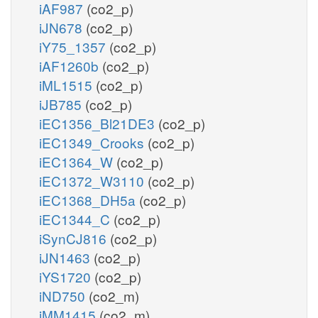
iAF987
(co2_p)
iJN678
(co2_p)
iY75_1357
(co2_p)
iAF1260b
(co2_p)
iML1515
(co2_p)
iJB785
(co2_p)
iEC1356_Bl21DE3
(co2_p)
iEC1349_Crooks
(co2_p)
iEC1364_W
(co2_p)
iEC1372_W3110
(co2_p)
iEC1368_DH5a
(co2_p)
iEC1344_C
(co2_p)
iSynCJ816
(co2_p)
iJN1463
(co2_p)
iYS1720
(co2_p)
iND750
(co2_m)
iMM1415
(co2_m)