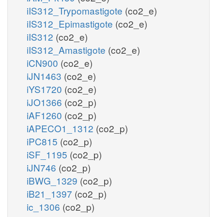
iIS312_Trypomastigote
(co2_e)
iIS312_Epimastigote
(co2_e)
iIS312
(co2_e)
iIS312_Amastigote
(co2_e)
iCN900
(co2_e)
iJN1463
(co2_e)
iYS1720
(co2_e)
iJO1366
(co2_p)
iAF1260
(co2_p)
iAPECO1_1312
(co2_p)
iPC815
(co2_p)
iSF_1195
(co2_p)
iJN746
(co2_p)
iBWG_1329
(co2_p)
iB21_1397
(co2_p)
ic_1306
(co2_p)