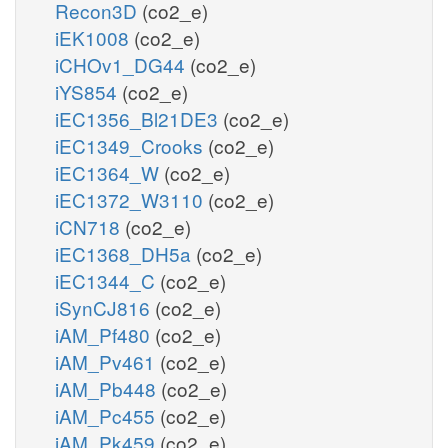
Recon3D
(co2_e)
iEK1008
(co2_e)
iCHOv1_DG44
(co2_e)
iYS854
(co2_e)
iEC1356_Bl21DE3
(co2_e)
iEC1349_Crooks
(co2_e)
iEC1364_W
(co2_e)
iEC1372_W3110
(co2_e)
iCN718
(co2_e)
iEC1368_DH5a
(co2_e)
iEC1344_C
(co2_e)
iSynCJ816
(co2_e)
iAM_Pf480
(co2_e)
iAM_Pv461
(co2_e)
iAM_Pb448
(co2_e)
iAM_Pc455
(co2_e)
iAM_Pk459
(co2_e)