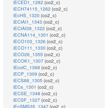
iECED1_1282
(co2_c)
iECH74115_1262
(co2_c)
iEcHS_1320
(co2_c)
iECIAI1_1343
(co2_c)
iECIAI39_1322
(co2_c)
iECNA114_1301
(co2_c)
iECO103_1326
(co2_c)
iECO111_1330
(co2_c)
iECO26_1355
(co2_c)
iECOK1_1307
(co2_c)
iEcolC_1368
(co2_c)
iECP_1309
(co2_c)
iECS88_1305
(co2_c)
iECs_1301
(co2_c)
iECSE_1348
(co2_c)
iECSF_1327
(co2_c)
iEcSMS35_1347
(co2_c)