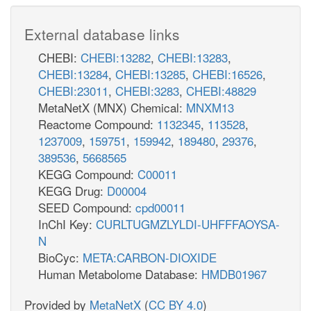
External database links
CHEBI:
CHEBI:13282
,
CHEBI:13283
,
CHEBI:13284
,
CHEBI:13285
,
CHEBI:16526
,
CHEBI:23011
,
CHEBI:3283
,
CHEBI:48829
MetaNetX (MNX) Chemical:
MNXM13
Reactome Compound:
1132345
,
113528
,
1237009
,
159751
,
159942
,
189480
,
29376
,
389536
,
5668565
KEGG Compound:
C00011
KEGG Drug:
D00004
SEED Compound:
cpd00011
InChI Key:
CURLTUGMZLYLDI-UHFFFAOYSA-
N
BioCyc:
META:CARBON-DIOXIDE
Human Metabolome Database:
HMDB01967
Provided by
MetaNetX
(
CC BY 4.0
)