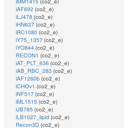
iMM1415
(co2_e)
iAF692
(co2_e)
iLJ478
(co2_e)
iHN637
(co2_e)
iRC1080
(co2_e)
iY75_1357
(co2_e)
iYO844
(co2_e)
RECON1
(co2_e)
iAT_PLT_636
(co2_e)
iAB_RBC_283
(co2_e)
iAF1260b
(co2_e)
iCHOv1
(co2_e)
iNF517
(co2_e)
iML1515
(co2_e)
iJB785
(co2_e)
iLB1027_lipid
(co2_e)
Recon3D
(co2_e)