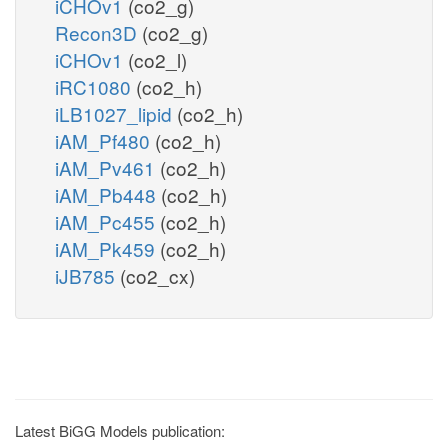
iCHOv1
(co2_g)
Recon3D
(co2_g)
iCHOv1
(co2_l)
iRC1080
(co2_h)
iLB1027_lipid
(co2_h)
iAM_Pf480
(co2_h)
iAM_Pv461
(co2_h)
iAM_Pb448
(co2_h)
iAM_Pc455
(co2_h)
iAM_Pk459
(co2_h)
iJB785
(co2_cx)
Latest BiGG Models publication: