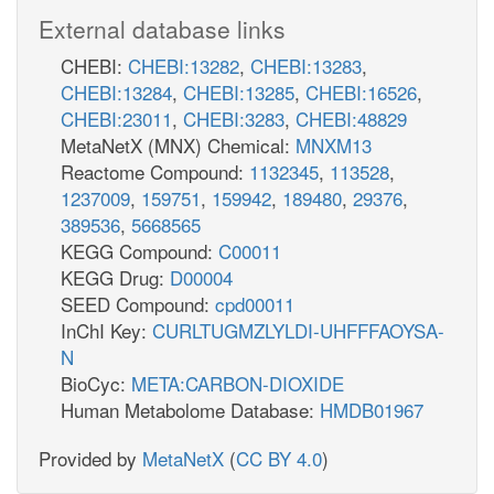
External database links
CHEBI:
CHEBI:13282
,
CHEBI:13283
,
CHEBI:13284
,
CHEBI:13285
,
CHEBI:16526
,
CHEBI:23011
,
CHEBI:3283
,
CHEBI:48829
MetaNetX (MNX) Chemical:
MNXM13
Reactome Compound:
1132345
,
113528
,
1237009
,
159751
,
159942
,
189480
,
29376
,
389536
,
5668565
KEGG Compound:
C00011
KEGG Drug:
D00004
SEED Compound:
cpd00011
InChI Key:
CURLTUGMZLYLDI-UHFFFAOYSA-
N
BioCyc:
META:CARBON-DIOXIDE
Human Metabolome Database:
HMDB01967
Provided by
MetaNetX
(
CC BY 4.0
)