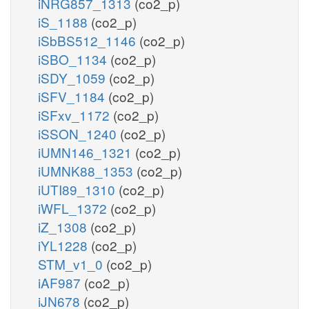
iNRG857_1313
(co2_p)
iS_1188
(co2_p)
iSbBS512_1146
(co2_p)
iSBO_1134
(co2_p)
iSDY_1059
(co2_p)
iSFV_1184
(co2_p)
iSFxv_1172
(co2_p)
iSSON_1240
(co2_p)
iUMN146_1321
(co2_p)
iUMNK88_1353
(co2_p)
iUTI89_1310
(co2_p)
iWFL_1372
(co2_p)
iZ_1308
(co2_p)
iYL1228
(co2_p)
STM_v1_0
(co2_p)
iAF987
(co2_p)
iJN678
(co2_p)