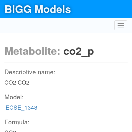
BiGG Models
Toggl
navig
Metabolite:
co2_p
Descriptive name:
CO2 CO2
Model:
iECSE_1348
Formula: