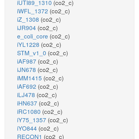
iUTI89_1310
(co2_c)
iWFL_1372
(co2_c)
iZ_1308
(co2_c)
iJR904
(co2_c)
e_coli_core
(co2_c)
iYL1228
(co2_c)
STM_v1_0
(co2_c)
iAF987
(co2_c)
iJN678
(co2_c)
iMM1415
(co2_c)
iAF692
(co2_c)
iLJ478
(co2_c)
iHN637
(co2_c)
iRC1080
(co2_c)
iY75_1357
(co2_c)
iYO844
(co2_c)
RECON1
(co2_c)