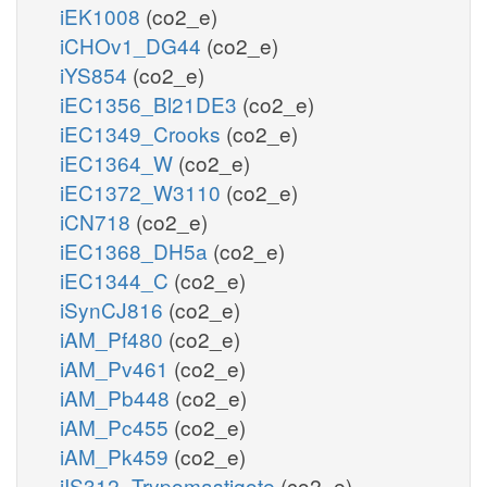
iEK1008
(co2_e)
iCHOv1_DG44
(co2_e)
iYS854
(co2_e)
iEC1356_Bl21DE3
(co2_e)
iEC1349_Crooks
(co2_e)
iEC1364_W
(co2_e)
iEC1372_W3110
(co2_e)
iCN718
(co2_e)
iEC1368_DH5a
(co2_e)
iEC1344_C
(co2_e)
iSynCJ816
(co2_e)
iAM_Pf480
(co2_e)
iAM_Pv461
(co2_e)
iAM_Pb448
(co2_e)
iAM_Pc455
(co2_e)
iAM_Pk459
(co2_e)
iIS312_Trypomastigote
(co2_e)