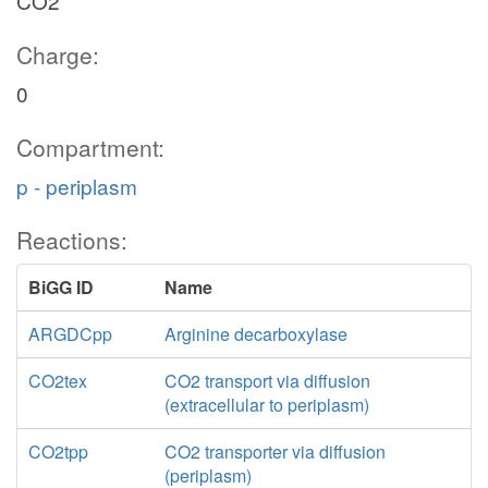
CO2
Charge:
0
Compartment:
p - periplasm
Reactions:
BiGG ID
Name
ARGDCpp
Arginine decarboxylase
CO2tex
CO2 transport via diffusion
(extracellular to periplasm)
CO2tpp
CO2 transporter via diffusion
(periplasm)