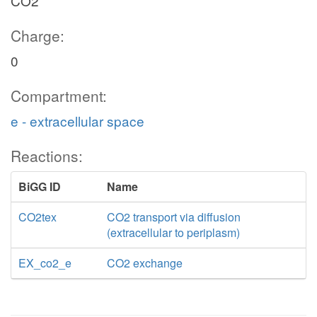
CO2
Charge:
0
Compartment:
e - extracellular space
Reactions:
BiGG ID
Name
CO2tex
CO2 transport via diffusion
(extracellular to periplasm)
EX_co2_e
CO2 exchange