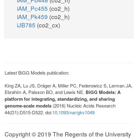
iAM_Pc455
(co2_h)
iAM_Pk459
(co2_h)
iJB785
(co2_cx)
Latest BiGG Models publication:
King ZA, Lu JS, Dräger A, Miller PC, Federowicz S, Lerman JA,
Ebrahim A, Palsson BO, and Lewis NE.
BiGG Models: A
platform for integrating, standardizing, and sharing
genome-scale models
(2016) Nucleic Acids Research
44(D1):D515-D522. doi:
10.1093/nar/gkv1049
Copyright © 2019 The Regents of the University