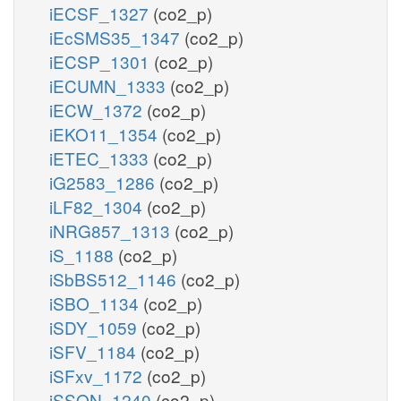
iECSF_1327
(co2_p)
iEcSMS35_1347
(co2_p)
iECSP_1301
(co2_p)
iECUMN_1333
(co2_p)
iECW_1372
(co2_p)
iEKO11_1354
(co2_p)
iETEC_1333
(co2_p)
iG2583_1286
(co2_p)
iLF82_1304
(co2_p)
iNRG857_1313
(co2_p)
iS_1188
(co2_p)
iSbBS512_1146
(co2_p)
iSBO_1134
(co2_p)
iSDY_1059
(co2_p)
iSFV_1184
(co2_p)
iSFxv_1172
(co2_p)
iSSON_1240
(co2_p)