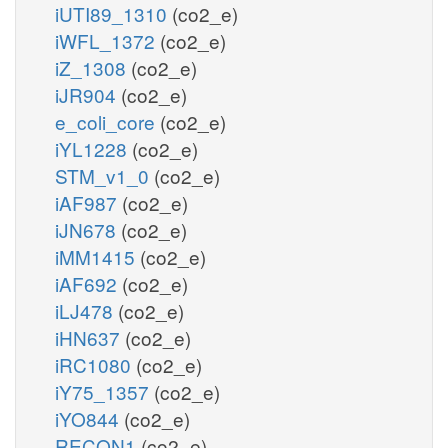
iUTI89_1310
(co2_e)
iWFL_1372
(co2_e)
iZ_1308
(co2_e)
iJR904
(co2_e)
e_coli_core
(co2_e)
iYL1228
(co2_e)
STM_v1_0
(co2_e)
iAF987
(co2_e)
iJN678
(co2_e)
iMM1415
(co2_e)
iAF692
(co2_e)
iLJ478
(co2_e)
iHN637
(co2_e)
iRC1080
(co2_e)
iY75_1357
(co2_e)
iYO844
(co2_e)
RECON1
(co2_e)