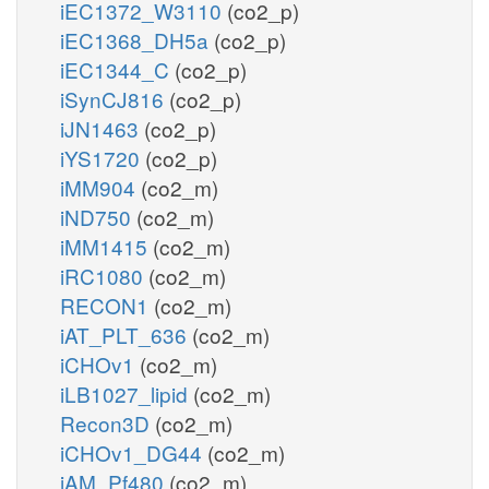
iEC1372_W3110
(co2_p)
iEC1368_DH5a
(co2_p)
iEC1344_C
(co2_p)
iSynCJ816
(co2_p)
iJN1463
(co2_p)
iYS1720
(co2_p)
iMM904
(co2_m)
iND750
(co2_m)
iMM1415
(co2_m)
iRC1080
(co2_m)
RECON1
(co2_m)
iAT_PLT_636
(co2_m)
iCHOv1
(co2_m)
iLB1027_lipid
(co2_m)
Recon3D
(co2_m)
iCHOv1_DG44
(co2_m)
iAM_Pf480
(co2_m)