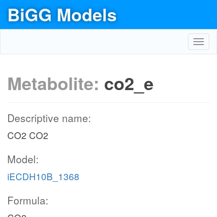
BiGG Models
Toggl
navig
Metabolite:
co2_e
Descriptive name:
CO2 CO2
Model:
iECDH10B_1368
Formula: