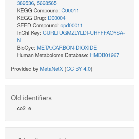
389536
,
5668565
KEGG Compound:
C00011
KEGG Drug:
D00004
SEED Compound:
cpd00011
InChI Key:
CURLTUGMZLYLDI-UHFFFAOYSA-
N
BioCyc:
META:CARBON-DIOXIDE
Human Metabolome Database:
HMDB01967
Provided by
MetaNetX
(
CC BY 4.0
)
Old identifiers
co2_e