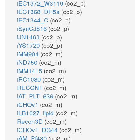
iEC1372_W3110
(co2_p)
iEC1368_DH5a
(co2_p)
iEC1344_C
(co2_p)
iSynCJ816
(co2_p)
iJN1463
(co2_p)
iYS1720
(co2_p)
iMM904
(co2_m)
iND750
(co2_m)
iMM1415
(co2_m)
iRC1080
(co2_m)
RECON1
(co2_m)
iAT_PLT_636
(co2_m)
iCHOv1
(co2_m)
iLB1027_lipid
(co2_m)
Recon3D
(co2_m)
iCHOv1_DG44
(co2_m)
iAM_Pf480
(co2_m)