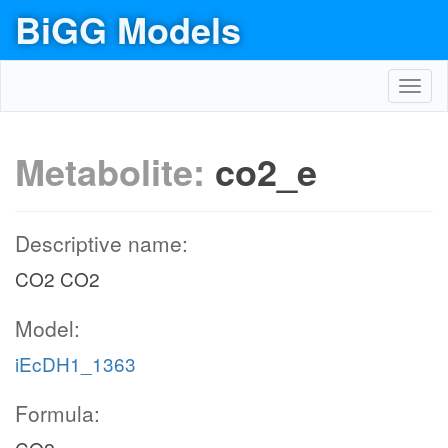
BiGG Models
Toggl
navig
Metabolite:
co2_e
Descriptive name:
CO2 CO2
Model:
iEcDH1_1363
Formula: