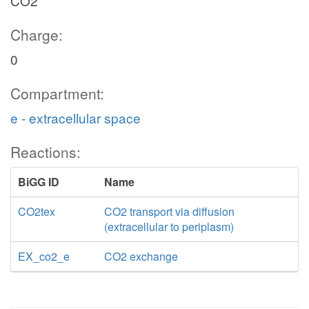
CO2
Charge:
0
Compartment:
e - extracellular space
Reactions:
BiGG ID
Name
CO2tex
CO2 transport via diffusion
(extracellular to periplasm)
EX_co2_e
CO2 exchange