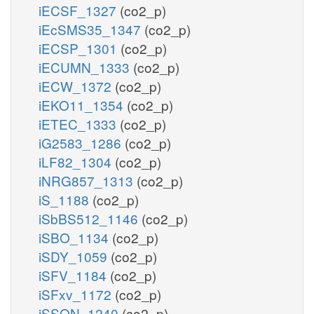
iECSF_1327
(co2_p)
iEcSMS35_1347
(co2_p)
iECSP_1301
(co2_p)
iECUMN_1333
(co2_p)
iECW_1372
(co2_p)
iEKO11_1354
(co2_p)
iETEC_1333
(co2_p)
iG2583_1286
(co2_p)
iLF82_1304
(co2_p)
iNRG857_1313
(co2_p)
iS_1188
(co2_p)
iSbBS512_1146
(co2_p)
iSBO_1134
(co2_p)
iSDY_1059
(co2_p)
iSFV_1184
(co2_p)
iSFxv_1172
(co2_p)
iSSON_1240
(co2_p)