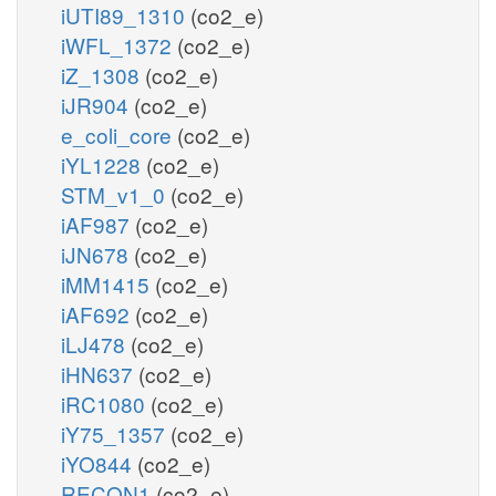
iUTI89_1310
(co2_e)
iWFL_1372
(co2_e)
iZ_1308
(co2_e)
iJR904
(co2_e)
e_coli_core
(co2_e)
iYL1228
(co2_e)
STM_v1_0
(co2_e)
iAF987
(co2_e)
iJN678
(co2_e)
iMM1415
(co2_e)
iAF692
(co2_e)
iLJ478
(co2_e)
iHN637
(co2_e)
iRC1080
(co2_e)
iY75_1357
(co2_e)
iYO844
(co2_e)
RECON1
(co2_e)