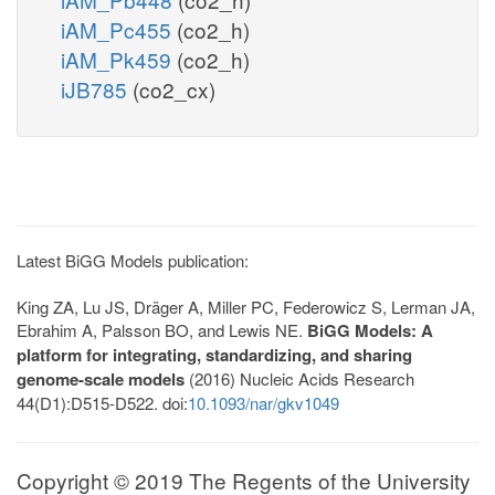
iAM_Pc455
(co2_h)
iAM_Pk459
(co2_h)
iJB785
(co2_cx)
Latest BiGG Models publication:
King ZA, Lu JS, Dräger A, Miller PC, Federowicz S, Lerman JA,
Ebrahim A, Palsson BO, and Lewis NE.
BiGG Models: A
platform for integrating, standardizing, and sharing
genome-scale models
(2016) Nucleic Acids Research
44(D1):D515-D522. doi:
10.1093/nar/gkv1049
Copyright © 2019 The Regents of the University