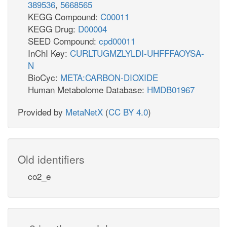
389536
,
5668565
KEGG Compound:
C00011
KEGG Drug:
D00004
SEED Compound:
cpd00011
InChI Key:
CURLTUGMZLYLDI-UHFFFAOYSA-
N
BioCyc:
META:CARBON-DIOXIDE
Human Metabolome Database:
HMDB01967
Provided by
MetaNetX
(
CC BY 4.0
)
Old identifiers
co2_e