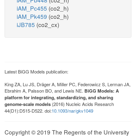
iAM_Pc455
(co2_h)
iAM_Pk459
(co2_h)
iJB785
(co2_cx)
Latest BiGG Models publication:
King ZA, Lu JS, Dräger A, Miller PC, Federowicz S, Lerman JA,
Ebrahim A, Palsson BO, and Lewis NE.
BiGG Models: A
platform for integrating, standardizing, and sharing
genome-scale models
(2016) Nucleic Acids Research
44(D1):D515-D522. doi:
10.1093/nar/gkv1049
Copyright © 2019 The Regents of the University