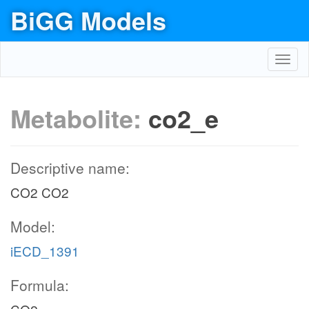
BiGG Models
Toggl
navig
Metabolite:
co2_e
Descriptive name:
CO2 CO2
Model:
iECD_1391
Formula: