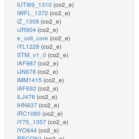
iUTI89_1310
(co2_e)
iWFL_1372
(co2_e)
iZ_1308
(co2_e)
iJR904
(co2_e)
e_coli_core
(co2_e)
iYL1228
(co2_e)
STM_v1_0
(co2_e)
iAF987
(co2_e)
iJN678
(co2_e)
iMM1415
(co2_e)
iAF692
(co2_e)
iLJ478
(co2_e)
iHN637
(co2_e)
iRC1080
(co2_e)
iY75_1357
(co2_e)
iYO844
(co2_e)
RECON1
(co2_e)