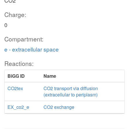
CO2
Charge:
0
Compartment:
e - extracellular space
Reactions:
BiGG ID
Name
CO2tex
CO2 transport via diffusion
(extracellular to periplasm)
EX_co2_e
CO2 exchange