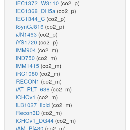
iEC1372_W3110
(co2_p)
iEC1368_DH5a
(co2_p)
iEC1344_C
(co2_p)
iSynCJ816
(co2_p)
iJN1463
(co2_p)
iYS1720
(co2_p)
iMM904
(co2_m)
iND750
(co2_m)
iMM1415
(co2_m)
iRC1080
(co2_m)
RECON1
(co2_m)
iAT_PLT_636
(co2_m)
iCHOv1
(co2_m)
iLB1027_lipid
(co2_m)
Recon3D
(co2_m)
iCHOv1_DG44
(co2_m)
iAM_Pf480
(co2_m)