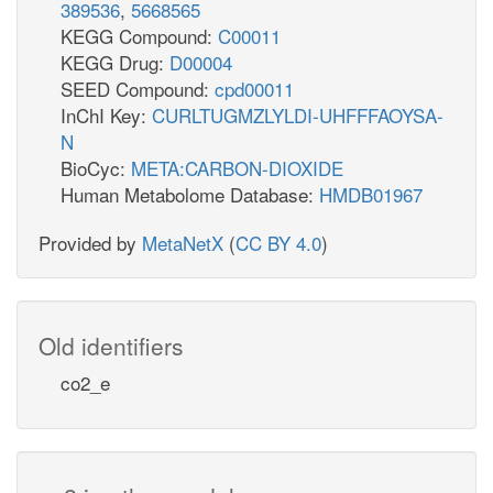
389536
,
5668565
KEGG Compound:
C00011
KEGG Drug:
D00004
SEED Compound:
cpd00011
InChI Key:
CURLTUGMZLYLDI-UHFFFAOYSA-
N
BioCyc:
META:CARBON-DIOXIDE
Human Metabolome Database:
HMDB01967
Provided by
MetaNetX
(
CC BY 4.0
)
Old identifiers
co2_e