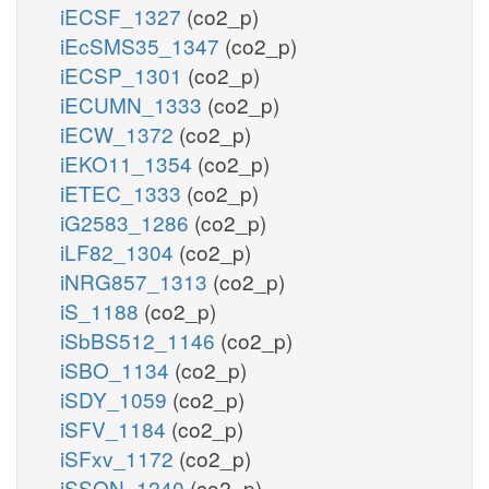
iECSF_1327
(co2_p)
iEcSMS35_1347
(co2_p)
iECSP_1301
(co2_p)
iECUMN_1333
(co2_p)
iECW_1372
(co2_p)
iEKO11_1354
(co2_p)
iETEC_1333
(co2_p)
iG2583_1286
(co2_p)
iLF82_1304
(co2_p)
iNRG857_1313
(co2_p)
iS_1188
(co2_p)
iSbBS512_1146
(co2_p)
iSBO_1134
(co2_p)
iSDY_1059
(co2_p)
iSFV_1184
(co2_p)
iSFxv_1172
(co2_p)
iSSON_1240
(co2_p)