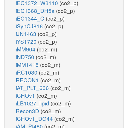
iEC1372_W3110
(co2_p)
iEC1368_DH5a
(co2_p)
iEC1344_C
(co2_p)
iSynCJ816
(co2_p)
iJN1463
(co2_p)
iYS1720
(co2_p)
iMM904
(co2_m)
iND750
(co2_m)
iMM1415
(co2_m)
iRC1080
(co2_m)
RECON1
(co2_m)
iAT_PLT_636
(co2_m)
iCHOv1
(co2_m)
iLB1027_lipid
(co2_m)
Recon3D
(co2_m)
iCHOv1_DG44
(co2_m)
iAM_Pf480
(co2_m)