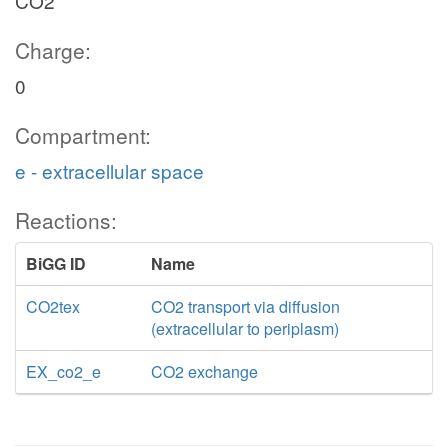
CO2
Charge:
0
Compartment:
e - extracellular space
Reactions:
BiGG ID
Name
CO2tex
CO2 transport via diffusion
(extracellular to periplasm)
EX_co2_e
CO2 exchange