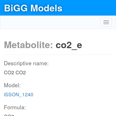
BiGG Models
Toggl
navig
Metabolite:
co2_e
Descriptive name:
CO2 CO2
Model:
iSSON_1240
Formula: