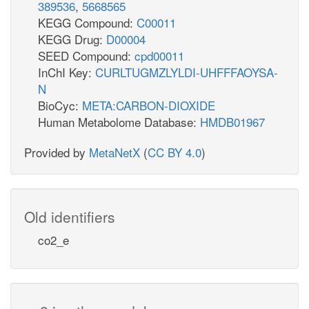
389536
,
5668565
KEGG Compound:
C00011
KEGG Drug:
D00004
SEED Compound:
cpd00011
InChI Key:
CURLTUGMZLYLDI-UHFFFAOYSA-
N
BioCyc:
META:CARBON-DIOXIDE
Human Metabolome Database:
HMDB01967
Provided by
MetaNetX
(
CC BY 4.0
)
Old identifiers
co2_e