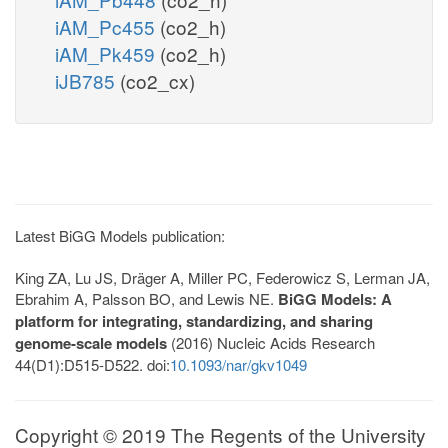
iAM_Pc455
(co2_h)
iAM_Pk459
(co2_h)
iJB785
(co2_cx)
Latest BiGG Models publication:
King ZA, Lu JS, Dräger A, Miller PC, Federowicz S, Lerman JA,
Ebrahim A, Palsson BO, and Lewis NE.
BiGG Models: A
platform for integrating, standardizing, and sharing
genome-scale models
(2016) Nucleic Acids Research
44(D1):D515-D522. doi:
10.1093/nar/gkv1049
Copyright © 2019 The Regents of the University