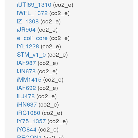
iUTI89_1310
(co2_e)
iWFL_1372
(co2_e)
iZ_1308
(co2_e)
iJR904
(co2_e)
e_coli_core
(co2_e)
iYL1228
(co2_e)
STM_v1_0
(co2_e)
iAF987
(co2_e)
iJN678
(co2_e)
iMM1415
(co2_e)
iAF692
(co2_e)
iLJ478
(co2_e)
iHN637
(co2_e)
iRC1080
(co2_e)
iY75_1357
(co2_e)
iYO844
(co2_e)
RECON1
(co2_e)