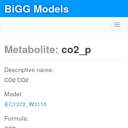
BiGG Models
Toggl
navig
Metabolite:
co2_p
Descriptive name:
CO2 CO2
Model:
iEC1372_W3110
Formula: