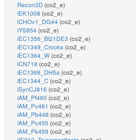
Recon3D
(co2_e)
iEK1008
(co2_e)
iCHOv1_DG44
(co2_e)
iYS854
(co2_e)
iEC1356_Bl21DE3
(co2_e)
iEC1349_Crooks
(co2_e)
iEC1364_W
(co2_e)
iCN718
(co2_e)
iEC1368_DH5a
(co2_e)
iEC1344_C
(co2_e)
iSynCJ816
(co2_e)
iAM_Pf480
(co2_e)
iAM_Pv461
(co2_e)
iAM_Pb448
(co2_e)
iAM_Pc455
(co2_e)
iAM_Pk459
(co2_e)
iIS312_Trypomastigote
(co2_e)