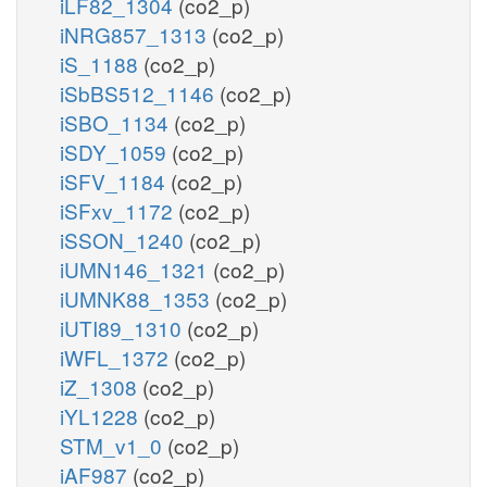
iLF82_1304
(co2_p)
iNRG857_1313
(co2_p)
iS_1188
(co2_p)
iSbBS512_1146
(co2_p)
iSBO_1134
(co2_p)
iSDY_1059
(co2_p)
iSFV_1184
(co2_p)
iSFxv_1172
(co2_p)
iSSON_1240
(co2_p)
iUMN146_1321
(co2_p)
iUMNK88_1353
(co2_p)
iUTI89_1310
(co2_p)
iWFL_1372
(co2_p)
iZ_1308
(co2_p)
iYL1228
(co2_p)
STM_v1_0
(co2_p)
iAF987
(co2_p)