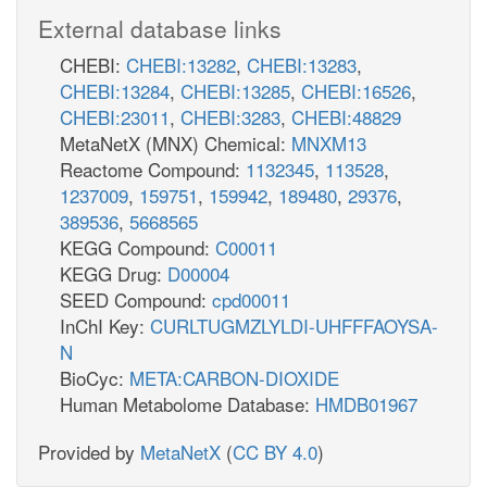
External database links
CHEBI:
CHEBI:13282
,
CHEBI:13283
,
CHEBI:13284
,
CHEBI:13285
,
CHEBI:16526
,
CHEBI:23011
,
CHEBI:3283
,
CHEBI:48829
MetaNetX (MNX) Chemical:
MNXM13
Reactome Compound:
1132345
,
113528
,
1237009
,
159751
,
159942
,
189480
,
29376
,
389536
,
5668565
KEGG Compound:
C00011
KEGG Drug:
D00004
SEED Compound:
cpd00011
InChI Key:
CURLTUGMZLYLDI-UHFFFAOYSA-
N
BioCyc:
META:CARBON-DIOXIDE
Human Metabolome Database:
HMDB01967
Provided by
MetaNetX
(
CC BY 4.0
)