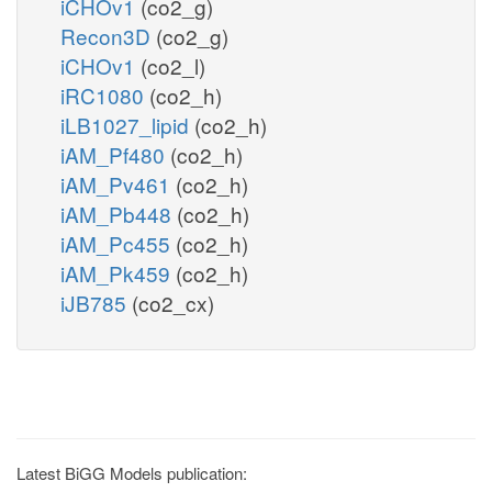
iCHOv1
(co2_g)
Recon3D
(co2_g)
iCHOv1
(co2_l)
iRC1080
(co2_h)
iLB1027_lipid
(co2_h)
iAM_Pf480
(co2_h)
iAM_Pv461
(co2_h)
iAM_Pb448
(co2_h)
iAM_Pc455
(co2_h)
iAM_Pk459
(co2_h)
iJB785
(co2_cx)
Latest BiGG Models publication: