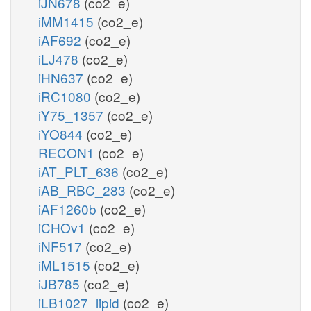
iJN678
(co2_e)
iMM1415
(co2_e)
iAF692
(co2_e)
iLJ478
(co2_e)
iHN637
(co2_e)
iRC1080
(co2_e)
iY75_1357
(co2_e)
iYO844
(co2_e)
RECON1
(co2_e)
iAT_PLT_636
(co2_e)
iAB_RBC_283
(co2_e)
iAF1260b
(co2_e)
iCHOv1
(co2_e)
iNF517
(co2_e)
iML1515
(co2_e)
iJB785
(co2_e)
iLB1027_lipid
(co2_e)