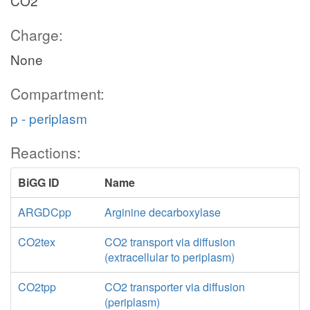
CO2
Charge:
None
Compartment:
p - periplasm
Reactions:
BiGG ID
Name
ARGDCpp
Arginine decarboxylase
CO2tex
CO2 transport via diffusion
(extracellular to periplasm)
CO2tpp
CO2 transporter via diffusion
(periplasm)