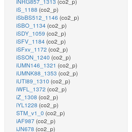
iNRG857_1313
(co2_p)
iS_1188
(co2_p)
iSbBS512_1146
(co2_p)
iSBO_1134
(co2_p)
iSDY_1059
(co2_p)
iSFV_1184
(co2_p)
iSFxv_1172
(co2_p)
iSSON_1240
(co2_p)
iUMN146_1321
(co2_p)
iUMNK88_1353
(co2_p)
iUTI89_1310
(co2_p)
iWFL_1372
(co2_p)
iZ_1308
(co2_p)
iYL1228
(co2_p)
STM_v1_0
(co2_p)
iAF987
(co2_p)
iJN678
(co2_p)