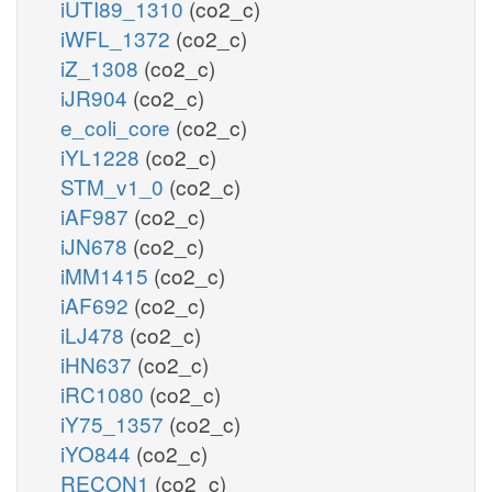
iUTI89_1310
(co2_c)
iWFL_1372
(co2_c)
iZ_1308
(co2_c)
iJR904
(co2_c)
e_coli_core
(co2_c)
iYL1228
(co2_c)
STM_v1_0
(co2_c)
iAF987
(co2_c)
iJN678
(co2_c)
iMM1415
(co2_c)
iAF692
(co2_c)
iLJ478
(co2_c)
iHN637
(co2_c)
iRC1080
(co2_c)
iY75_1357
(co2_c)
iYO844
(co2_c)
RECON1
(co2_c)