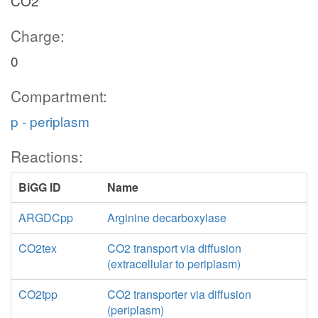
CO2
Charge:
0
Compartment:
p - periplasm
Reactions:
BiGG ID
Name
ARGDCpp
Arginine decarboxylase
CO2tex
CO2 transport via diffusion
(extracellular to periplasm)
CO2tpp
CO2 transporter via diffusion
(periplasm)