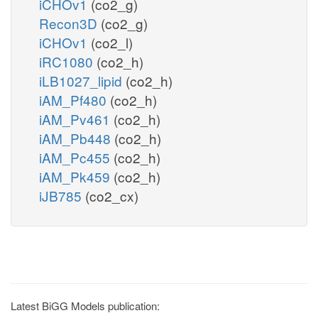
iCHOv1
(co2_g)
Recon3D
(co2_g)
iCHOv1
(co2_l)
iRC1080
(co2_h)
iLB1027_lipid
(co2_h)
iAM_Pf480
(co2_h)
iAM_Pv461
(co2_h)
iAM_Pb448
(co2_h)
iAM_Pc455
(co2_h)
iAM_Pk459
(co2_h)
iJB785
(co2_cx)
Latest BiGG Models publication: