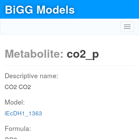
BiGG Models
Toggl
navig
Metabolite:
co2_p
Descriptive name:
CO2 CO2
Model:
iEcDH1_1363
Formula: