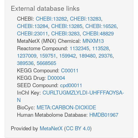
External database links
CHEBI:
CHEBI:13282
,
CHEBI:13283
,
CHEBI:13284
,
CHEBI:13285
,
CHEBI:16526
,
CHEBI:23011
,
CHEBI:3283
,
CHEBI:48829
MetaNetX (MNX) Chemical:
MNXM13
Reactome Compound:
1132345
,
113528
,
1237009
,
159751
,
159942
,
189480
,
29376
,
389536
,
5668565
KEGG Compound:
C00011
KEGG Drug:
D00004
SEED Compound:
cpd00011
InChI Key:
CURLTUGMZLYLDI-UHFFFAOYSA-
N
BioCyc:
META:CARBON-DIOXIDE
Human Metabolome Database:
HMDB01967
Provided by
MetaNetX
(
CC BY 4.0
)