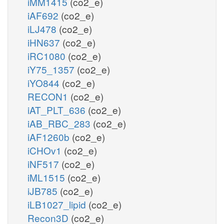
iMM1415
(co2_e)
iAF692
(co2_e)
iLJ478
(co2_e)
iHN637
(co2_e)
iRC1080
(co2_e)
iY75_1357
(co2_e)
iYO844
(co2_e)
RECON1
(co2_e)
iAT_PLT_636
(co2_e)
iAB_RBC_283
(co2_e)
iAF1260b
(co2_e)
iCHOv1
(co2_e)
iNF517
(co2_e)
iML1515
(co2_e)
iJB785
(co2_e)
iLB1027_lipid
(co2_e)
Recon3D
(co2_e)