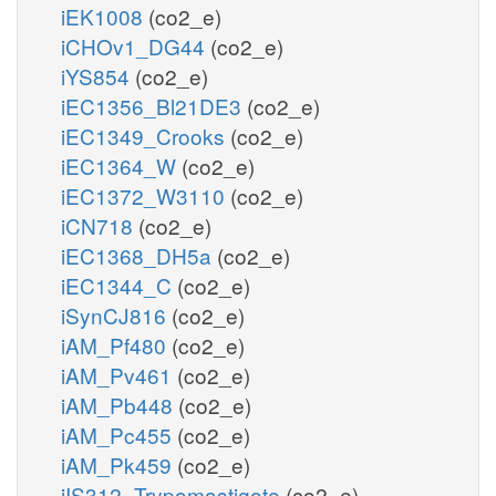
iEK1008
(co2_e)
iCHOv1_DG44
(co2_e)
iYS854
(co2_e)
iEC1356_Bl21DE3
(co2_e)
iEC1349_Crooks
(co2_e)
iEC1364_W
(co2_e)
iEC1372_W3110
(co2_e)
iCN718
(co2_e)
iEC1368_DH5a
(co2_e)
iEC1344_C
(co2_e)
iSynCJ816
(co2_e)
iAM_Pf480
(co2_e)
iAM_Pv461
(co2_e)
iAM_Pb448
(co2_e)
iAM_Pc455
(co2_e)
iAM_Pk459
(co2_e)
iIS312_Trypomastigote
(co2_e)