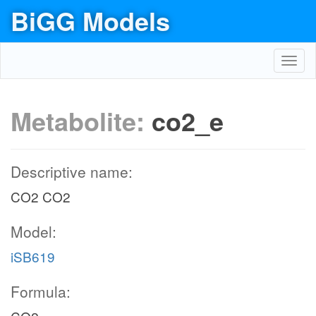
BiGG Models
Toggl
navig
Metabolite:
co2_e
Descriptive name:
CO2 CO2
Model:
iSB619
Formula: