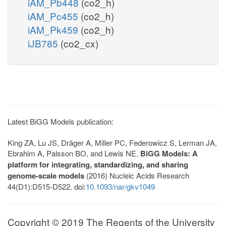
iAM_Pb448
(co2_h)
iAM_Pc455
(co2_h)
iAM_Pk459
(co2_h)
iJB785
(co2_cx)
Latest BiGG Models publication:
King ZA, Lu JS, Dräger A, Miller PC, Federowicz S, Lerman JA,
Ebrahim A, Palsson BO, and Lewis NE.
BiGG Models: A
platform for integrating, standardizing, and sharing
genome-scale models
(2016) Nucleic Acids Research
44(D1):D515-D522. doi:
10.1093/nar/gkv1049
Copyright © 2019 The Regents of the University