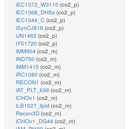
iEC1372_W3110
(co2_p)
iEC1368_DH5a
(co2_p)
iEC1344_C
(co2_p)
iSynCJ816
(co2_p)
iJN1463
(co2_p)
iYS1720
(co2_p)
iMM904
(co2_m)
iND750
(co2_m)
iMM1415
(co2_m)
iRC1080
(co2_m)
RECON1
(co2_m)
iAT_PLT_636
(co2_m)
iCHOv1
(co2_m)
iLB1027_lipid
(co2_m)
Recon3D
(co2_m)
iCHOv1_DG44
(co2_m)
iAM_Pf480
(co2_m)