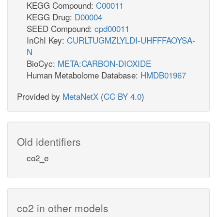
KEGG Compound:
C00011
KEGG Drug:
D00004
SEED Compound:
cpd00011
InChI Key:
CURLTUGMZLYLDI-UHFFFAOYSA-
N
BioCyc:
META:CARBON-DIOXIDE
Human Metabolome Database:
HMDB01967
Provided by
MetaNetX
(
CC BY 4.0
)
Old identifiers
co2_e
co2 in other models