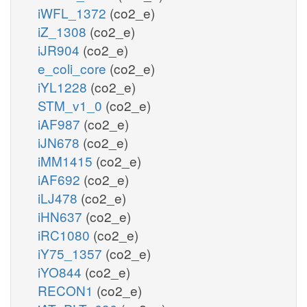
iWFL_1372
(co2_e)
iZ_1308
(co2_e)
iJR904
(co2_e)
e_coli_core
(co2_e)
iYL1228
(co2_e)
STM_v1_0
(co2_e)
iAF987
(co2_e)
iJN678
(co2_e)
iMM1415
(co2_e)
iAF692
(co2_e)
iLJ478
(co2_e)
iHN637
(co2_e)
iRC1080
(co2_e)
iY75_1357
(co2_e)
iYO844
(co2_e)
RECON1
(co2_e)