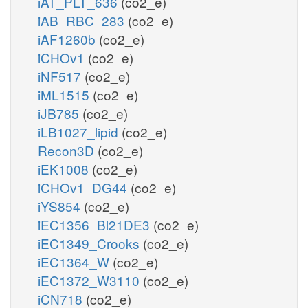
iAT_PLT_636
(co2_e)
iAB_RBC_283
(co2_e)
iAF1260b
(co2_e)
iCHOv1
(co2_e)
iNF517
(co2_e)
iML1515
(co2_e)
iJB785
(co2_e)
iLB1027_lipid
(co2_e)
Recon3D
(co2_e)
iEK1008
(co2_e)
iCHOv1_DG44
(co2_e)
iYS854
(co2_e)
iEC1356_Bl21DE3
(co2_e)
iEC1349_Crooks
(co2_e)
iEC1364_W
(co2_e)
iEC1372_W3110
(co2_e)
iCN718
(co2_e)