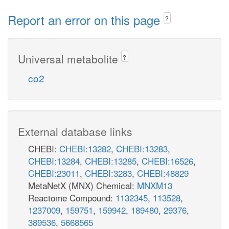
Report an error on this page
?
Universal metabolite
?
co2
External database links
CHEBI:
CHEBI:13282
,
CHEBI:13283
,
CHEBI:13284
,
CHEBI:13285
,
CHEBI:16526
,
CHEBI:23011
,
CHEBI:3283
,
CHEBI:48829
MetaNetX (MNX) Chemical:
MNXM13
Reactome Compound:
1132345
,
113528
,
1237009
,
159751
,
159942
,
189480
,
29376
,
389536
,
5668565