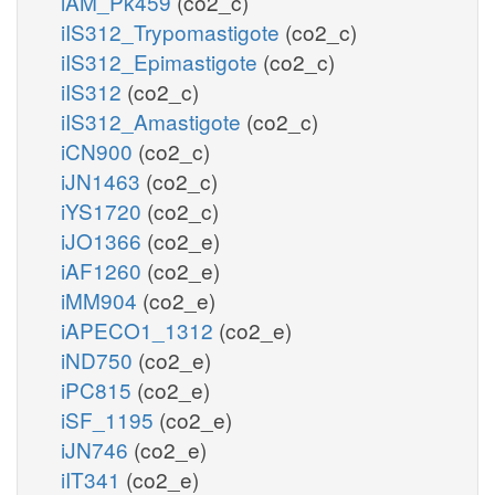
iAM_Pk459
(co2_c)
iIS312_Trypomastigote
(co2_c)
iIS312_Epimastigote
(co2_c)
iIS312
(co2_c)
iIS312_Amastigote
(co2_c)
iCN900
(co2_c)
iJN1463
(co2_c)
iYS1720
(co2_c)
iJO1366
(co2_e)
iAF1260
(co2_e)
iMM904
(co2_e)
iAPECO1_1312
(co2_e)
iND750
(co2_e)
iPC815
(co2_e)
iSF_1195
(co2_e)
iJN746
(co2_e)
iIT341
(co2_e)