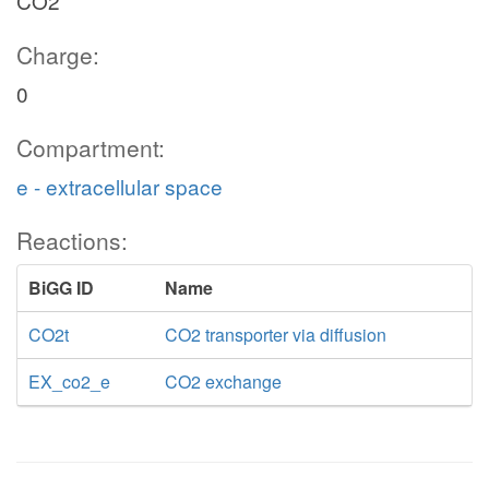
CO2
Charge:
0
Compartment:
e - extracellular space
Reactions:
BiGG ID
Name
CO2t
CO2 transporter via diffusion
EX_co2_e
CO2 exchange