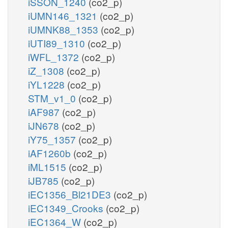
iSSON_1240
(co2_p)
iUMN146_1321
(co2_p)
iUMNK88_1353
(co2_p)
iUTI89_1310
(co2_p)
iWFL_1372
(co2_p)
iZ_1308
(co2_p)
iYL1228
(co2_p)
STM_v1_0
(co2_p)
iAF987
(co2_p)
iJN678
(co2_p)
iY75_1357
(co2_p)
iAF1260b
(co2_p)
iML1515
(co2_p)
iJB785
(co2_p)
iEC1356_Bl21DE3
(co2_p)
iEC1349_Crooks
(co2_p)
iEC1364_W
(co2_p)