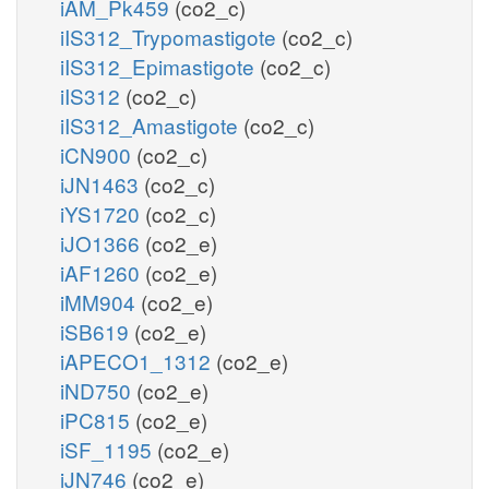
iAM_Pk459
(co2_c)
iIS312_Trypomastigote
(co2_c)
iIS312_Epimastigote
(co2_c)
iIS312
(co2_c)
iIS312_Amastigote
(co2_c)
iCN900
(co2_c)
iJN1463
(co2_c)
iYS1720
(co2_c)
iJO1366
(co2_e)
iAF1260
(co2_e)
iMM904
(co2_e)
iSB619
(co2_e)
iAPECO1_1312
(co2_e)
iND750
(co2_e)
iPC815
(co2_e)
iSF_1195
(co2_e)
iJN746
(co2_e)