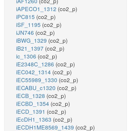
iAF1260
(co2_p)
iAPECO1_1312
(co2_p)
iPC815
(co2_p)
iSF_1195
(co2_p)
iJN746
(co2_p)
iBWG_1329
(co2_p)
iB21_1397
(co2_p)
ic_1306
(co2_p)
iE2348C_1286
(co2_p)
iEC042_1314
(co2_p)
iEC55989_1330
(co2_p)
iECABU_c1320
(co2_p)
iECB_1328
(co2_p)
iECBD_1354
(co2_p)
iECD_1391
(co2_p)
iEcDH1_1363
(co2_p)
iECDH1ME8569_1439
(co2_p)