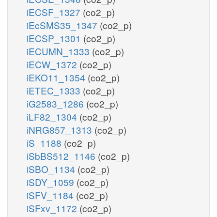
iECSF_1327
(co2_p)
iEcSMS35_1347
(co2_p)
iECSP_1301
(co2_p)
iECUMN_1333
(co2_p)
iECW_1372
(co2_p)
iEKO11_1354
(co2_p)
iETEC_1333
(co2_p)
iG2583_1286
(co2_p)
iLF82_1304
(co2_p)
iNRG857_1313
(co2_p)
iS_1188
(co2_p)
iSbBS512_1146
(co2_p)
iSBO_1134
(co2_p)
iSDY_1059
(co2_p)
iSFV_1184
(co2_p)
iSFxv_1172
(co2_p)