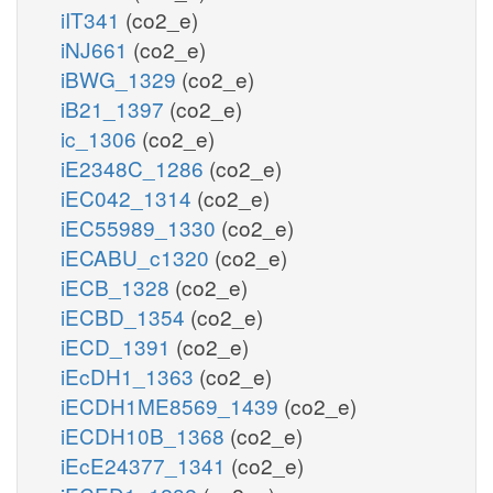
iIT341
(co2_e)
iNJ661
(co2_e)
iBWG_1329
(co2_e)
iB21_1397
(co2_e)
ic_1306
(co2_e)
iE2348C_1286
(co2_e)
iEC042_1314
(co2_e)
iEC55989_1330
(co2_e)
iECABU_c1320
(co2_e)
iECB_1328
(co2_e)
iECBD_1354
(co2_e)
iECD_1391
(co2_e)
iEcDH1_1363
(co2_e)
iECDH1ME8569_1439
(co2_e)
iECDH10B_1368
(co2_e)
iEcE24377_1341
(co2_e)