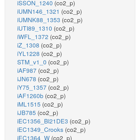
iSSON_1240
(co2_p)
iUMN146_1321
(co2_p)
iUMNK88_1353
(co2_p)
iUTI89_1310
(co2_p)
iWFL_1372
(co2_p)
iZ_1308
(co2_p)
iYL1228
(co2_p)
STM_v1_0
(co2_p)
iAF987
(co2_p)
iJN678
(co2_p)
iY75_1357
(co2_p)
iAF1260b
(co2_p)
iML1515
(co2_p)
iJB785
(co2_p)
iEC1356_Bl21DE3
(co2_p)
iEC1349_Crooks
(co2_p)
iEC1364_W
(co2_p)