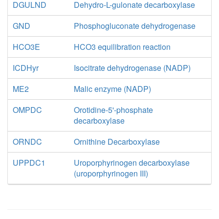
DGULND
Dehydro-L-gulonate decarboxylase
GND
Phosphogluconate dehydrogenase
HCO3E
HCO3 equilibration reaction
ICDHyr
Isocitrate dehydrogenase (NADP)
ME2
Malic enzyme (NADP)
OMPDC
Orotidine-5'-phosphate
decarboxylase
ORNDC
Ornithine Decarboxylase
UPPDC1
Uroporphyrinogen decarboxylase
(uroporphyrinogen III)