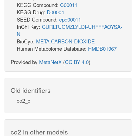
KEGG Compound:
C00011
KEGG Drug:
D00004
SEED Compound:
cpd00011
InChI Key:
CURLTUGMZLYLDI-UHFFFAOYSA-
N
BioCyc:
META:CARBON-DIOXIDE
Human Metabolome Database:
HMDB01967
Provided by
MetaNetX
(
CC BY 4.0
)
Old identifiers
co2_c
co2 in other models