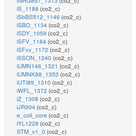
iNRG857_1313
(co2_c)
iS_1188
(co2_c)
iSbBS512_1146
(co2_c)
iSBO_1134
(co2_c)
iSDY_1059
(co2_c)
iSFV_1184
(co2_c)
iSFxv_1172
(co2_c)
iSSON_1240
(co2_c)
iUMN146_1321
(co2_c)
iUMNK88_1353
(co2_c)
iUTI89_1310
(co2_c)
iWFL_1372
(co2_c)
iZ_1308
(co2_c)
iJR904
(co2_c)
e_coli_core
(co2_c)
iYL1228
(co2_c)
STM_v1_0
(co2_c)