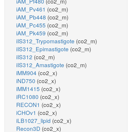
iAM_Pf480
(co2_m)
iAM_Pv461
(co2_m)
iAM_Pb448
(co2_m)
iAM_Pc455
(co2_m)
iAM_Pk459
(co2_m)
iIS312_Trypomastigote
(co2_m)
iIS312_Epimastigote
(co2_m)
iIS312
(co2_m)
iIS312_Amastigote
(co2_m)
iMM904
(co2_x)
iND750
(co2_x)
iMM1415
(co2_x)
iRC1080
(co2_x)
RECON1
(co2_x)
iCHOv1
(co2_x)
iLB1027_lipid
(co2_x)
Recon3D
(co2_x)