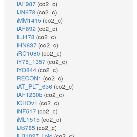
iAF987
(co2_c)
iJN678
(co2_c)
iMM1415
(co2_c)
iAF692
(co2_c)
iLJ478
(co2_c)
iHN637
(co2_c)
iRC1080
(co2_c)
iY75_1357
(co2_c)
iYO844
(co2_c)
RECON1
(co2_c)
iAT_PLT_636
(co2_c)
iAF1260b
(co2_c)
iCHOv1
(co2_c)
iNF517
(co2_c)
iML1515
(co2_c)
iJB785
(co2_c)
iLB1027_lipid
(co2_c)