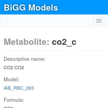
BiGG Models
Toggl
navig
Metabolite:
co2_c
Descriptive name:
CO2 CO2
Model:
iAB_RBC_283
Formula: