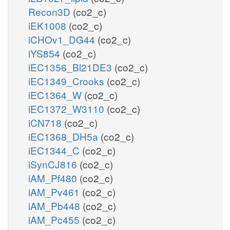
Recon3D
(co2_c)
iEK1008
(co2_c)
iCHOv1_DG44
(co2_c)
iYS854
(co2_c)
iEC1356_Bl21DE3
(co2_c)
iEC1349_Crooks
(co2_c)
iEC1364_W
(co2_c)
iEC1372_W3110
(co2_c)
iCN718
(co2_c)
iEC1368_DH5a
(co2_c)
iEC1344_C
(co2_c)
iSynCJ816
(co2_c)
iAM_Pf480
(co2_c)
iAM_Pv461
(co2_c)
iAM_Pb448
(co2_c)
iAM_Pc455
(co2_c)