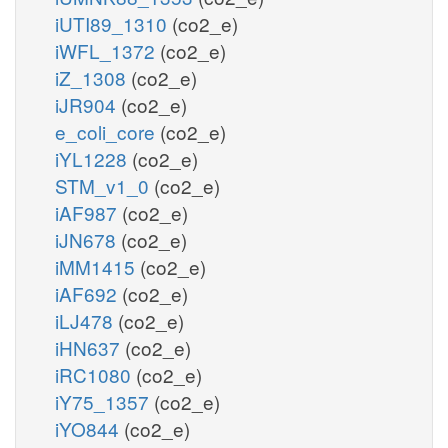
iUTI89_1310
(co2_e)
iWFL_1372
(co2_e)
iZ_1308
(co2_e)
iJR904
(co2_e)
e_coli_core
(co2_e)
iYL1228
(co2_e)
STM_v1_0
(co2_e)
iAF987
(co2_e)
iJN678
(co2_e)
iMM1415
(co2_e)
iAF692
(co2_e)
iLJ478
(co2_e)
iHN637
(co2_e)
iRC1080
(co2_e)
iY75_1357
(co2_e)
iYO844
(co2_e)