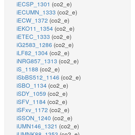
iECSP_1301
(co2_e)
iECUMN_1333
(co2_e)
iECW_1372
(co2_e)
iEKO11_1354
(co2_e)
iETEC_1333
(co2_e)
iG2583_1286
(co2_e)
iLF82_1304
(co2_e)
iNRG857_1313
(co2_e)
iS_1188
(co2_e)
iSbBS512_1146
(co2_e)
iSBO_1134
(co2_e)
iSDY_1059
(co2_e)
iSFV_1184
(co2_e)
iSFxv_1172
(co2_e)
iSSON_1240
(co2_e)
iUMN146_1321
(co2_e)
iUMNK88_1353
(co2_e)