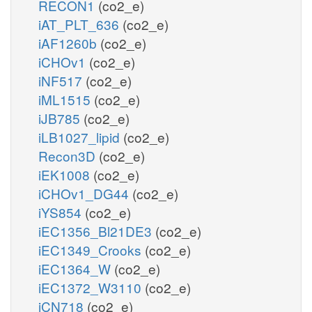
RECON1
(co2_e)
iAT_PLT_636
(co2_e)
iAF1260b
(co2_e)
iCHOv1
(co2_e)
iNF517
(co2_e)
iML1515
(co2_e)
iJB785
(co2_e)
iLB1027_lipid
(co2_e)
Recon3D
(co2_e)
iEK1008
(co2_e)
iCHOv1_DG44
(co2_e)
iYS854
(co2_e)
iEC1356_Bl21DE3
(co2_e)
iEC1349_Crooks
(co2_e)
iEC1364_W
(co2_e)
iEC1372_W3110
(co2_e)
iCN718
(co2_e)