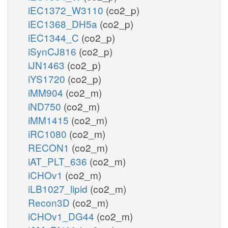
iEC1372_W3110
(co2_p)
iEC1368_DH5a
(co2_p)
iEC1344_C
(co2_p)
iSynCJ816
(co2_p)
iJN1463
(co2_p)
iYS1720
(co2_p)
iMM904
(co2_m)
iND750
(co2_m)
iMM1415
(co2_m)
iRC1080
(co2_m)
RECON1
(co2_m)
iAT_PLT_636
(co2_m)
iCHOv1
(co2_m)
iLB1027_lipid
(co2_m)
Recon3D
(co2_m)
iCHOv1_DG44
(co2_m)