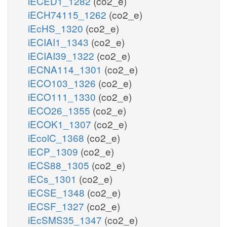
iECED1_1282
(co2_e)
iECH74115_1262
(co2_e)
iEcHS_1320
(co2_e)
iECIAI1_1343
(co2_e)
iECIAI39_1322
(co2_e)
iECNA114_1301
(co2_e)
iECO103_1326
(co2_e)
iECO111_1330
(co2_e)
iECO26_1355
(co2_e)
iECOK1_1307
(co2_e)
iEcolC_1368
(co2_e)
iECP_1309
(co2_e)
iECS88_1305
(co2_e)
iECs_1301
(co2_e)
iECSE_1348
(co2_e)
iECSF_1327
(co2_e)
iEcSMS35_1347
(co2_e)