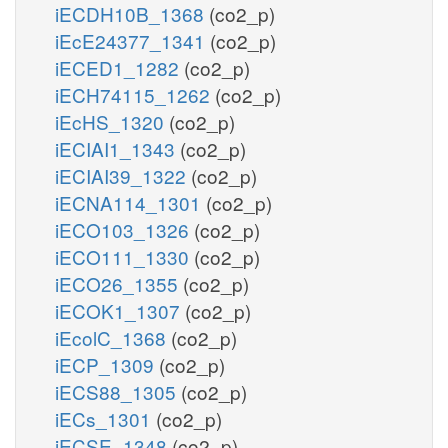
iECDH10B_1368
(co2_p)
iEcE24377_1341
(co2_p)
iECED1_1282
(co2_p)
iECH74115_1262
(co2_p)
iEcHS_1320
(co2_p)
iECIAI1_1343
(co2_p)
iECIAI39_1322
(co2_p)
iECNA114_1301
(co2_p)
iECO103_1326
(co2_p)
iECO111_1330
(co2_p)
iECO26_1355
(co2_p)
iECOK1_1307
(co2_p)
iEcolC_1368
(co2_p)
iECP_1309
(co2_p)
iECS88_1305
(co2_p)
iECs_1301
(co2_p)
iECSE_1348
(co2_p)