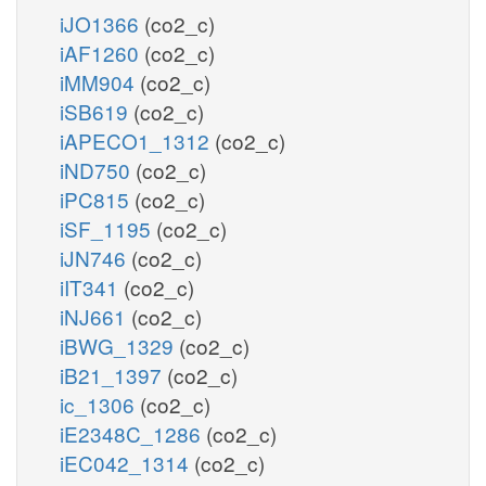
iJO1366
(co2_c)
iAF1260
(co2_c)
iMM904
(co2_c)
iSB619
(co2_c)
iAPECO1_1312
(co2_c)
iND750
(co2_c)
iPC815
(co2_c)
iSF_1195
(co2_c)
iJN746
(co2_c)
iIT341
(co2_c)
iNJ661
(co2_c)
iBWG_1329
(co2_c)
iB21_1397
(co2_c)
ic_1306
(co2_c)
iE2348C_1286
(co2_c)
iEC042_1314
(co2_c)