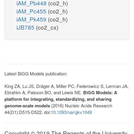
iAM_Pb448
(co2_h)
iAM_Pc455
(co2_h)
iAM_Pk459
(co2_h)
iJB785
(co2_cx)
Latest BiGG Models publication:
King ZA, Lu JS, Dräger A, Miller PC, Federowicz S, Lerman JA,
Ebrahim A, Palsson BO, and Lewis NE.
BiGG Models: A
platform for integrating, standardizing, and sharing
genome-scale models
(2016) Nucleic Acids Research
44(D1):D515-D522. doi:
10.1093/nar/gkv1049
Copyright © 2019 The Regents of the University