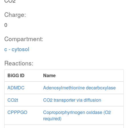
CO2
Charge:
0
Compartment:
c - cytosol
Reactions:
BiGG ID
Name
ADMDC
Adenosylmethionine decarboxylase
CO2t
CO2 transporter via diffusion
CPPPGO
Coproporphyrinogen oxidase (O2
required)