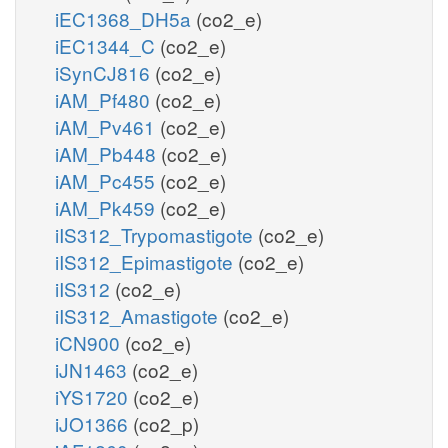
iEC1368_DH5a
(co2_e)
iEC1344_C
(co2_e)
iSynCJ816
(co2_e)
iAM_Pf480
(co2_e)
iAM_Pv461
(co2_e)
iAM_Pb448
(co2_e)
iAM_Pc455
(co2_e)
iAM_Pk459
(co2_e)
iIS312_Trypomastigote
(co2_e)
iIS312_Epimastigote
(co2_e)
iIS312
(co2_e)
iIS312_Amastigote
(co2_e)
iCN900
(co2_e)
iJN1463
(co2_e)
iYS1720
(co2_e)
iJO1366
(co2_p)