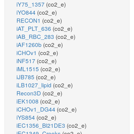
iY75_1357
(co2_e)
iYO844
(co2_e)
RECON1
(co2_e)
iAT_PLT_636
(co2_e)
iAB_RBC_283
(co2_e)
iAF1260b
(co2_e)
iCHOv1
(co2_e)
iNF517
(co2_e)
iML1515
(co2_e)
iJB785
(co2_e)
iLB1027_lipid
(co2_e)
Recon3D
(co2_e)
iEK1008
(co2_e)
iCHOv1_DG44
(co2_e)
iYS854
(co2_e)
iEC1356_Bl21DE3
(co2_e)
iEC1349_Crooks
(co2_e)