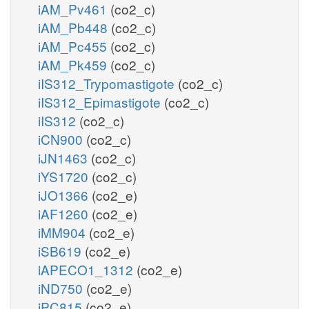
iAM_Pv461
(co2_c)
iAM_Pb448
(co2_c)
iAM_Pc455
(co2_c)
iAM_Pk459
(co2_c)
iIS312_Trypomastigote
(co2_c)
iIS312_Epimastigote
(co2_c)
iIS312
(co2_c)
iCN900
(co2_c)
iJN1463
(co2_c)
iYS1720
(co2_c)
iJO1366
(co2_e)
iAF1260
(co2_e)
iMM904
(co2_e)
iSB619
(co2_e)
iAPECO1_1312
(co2_e)
iND750
(co2_e)
iPC815
(co2_e)