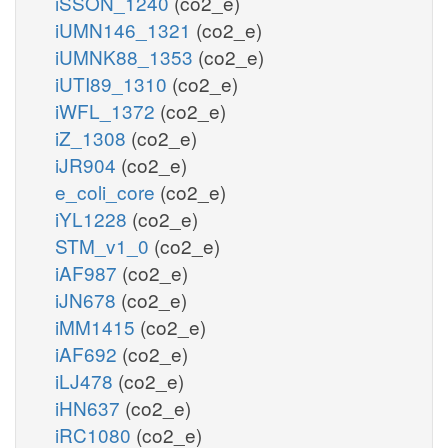
iSSON_1240
(co2_e)
iUMN146_1321
(co2_e)
iUMNK88_1353
(co2_e)
iUTI89_1310
(co2_e)
iWFL_1372
(co2_e)
iZ_1308
(co2_e)
iJR904
(co2_e)
e_coli_core
(co2_e)
iYL1228
(co2_e)
STM_v1_0
(co2_e)
iAF987
(co2_e)
iJN678
(co2_e)
iMM1415
(co2_e)
iAF692
(co2_e)
iLJ478
(co2_e)
iHN637
(co2_e)
iRC1080
(co2_e)