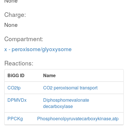
None
Charge:
None
Compartment:
x - peroxisome/glyoxysome
Reactions:
BiGG ID
Name
CO2tp
CO2 peroxisomal transport
DPMVDx
Diphosphomevalonate
decarboxylase
PPCKg
Phosphoenolpyruvatecarboxykinase,atp