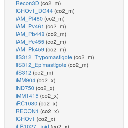
Recon3D
(co2_m)
iCHOv1_DG44
(co2_m)
iAM_Pf480
(co2_m)
iAM_Pv461
(co2_m)
iAM_Pb448
(co2_m)
iAM_Pc455
(co2_m)
iAM_Pk459
(co2_m)
iIS312_Trypomastigote
(co2_m)
iIS312_Epimastigote
(co2_m)
iIS312
(co2_m)
iMM904
(co2_x)
iND750
(co2_x)
iMM1415
(co2_x)
iRC1080
(co2_x)
RECON1
(co2_x)
iCHOv1
(co2_x)
iLB1027_lipid
(co2_x)