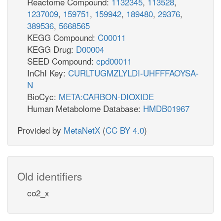
Reactome Compound:
1132345
,
113528
,
1237009
,
159751
,
159942
,
189480
,
29376
,
389536
,
5668565
KEGG Compound:
C00011
KEGG Drug:
D00004
SEED Compound:
cpd00011
InChI Key:
CURLTUGMZLYLDI-UHFFFAOYSA-
N
BioCyc:
META:CARBON-DIOXIDE
Human Metabolome Database:
HMDB01967
Provided by
MetaNetX
(
CC BY 4.0
)
Old identifiers
co2_x