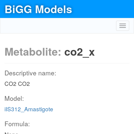
BiGG Models
Toggl
navig
Metabolite:
co2_x
Descriptive name:
CO2 CO2
Model:
iIS312_Amastigote
Formula: