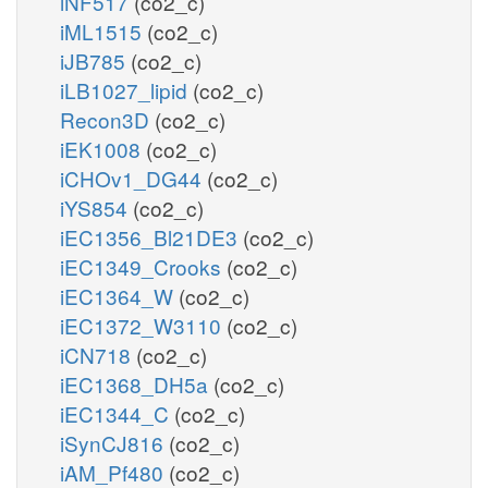
iNF517
(co2_c)
iML1515
(co2_c)
iJB785
(co2_c)
iLB1027_lipid
(co2_c)
Recon3D
(co2_c)
iEK1008
(co2_c)
iCHOv1_DG44
(co2_c)
iYS854
(co2_c)
iEC1356_Bl21DE3
(co2_c)
iEC1349_Crooks
(co2_c)
iEC1364_W
(co2_c)
iEC1372_W3110
(co2_c)
iCN718
(co2_c)
iEC1368_DH5a
(co2_c)
iEC1344_C
(co2_c)
iSynCJ816
(co2_c)
iAM_Pf480
(co2_c)