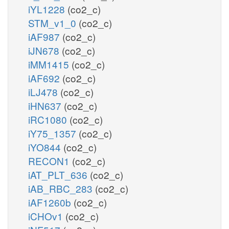
iYL1228
(co2_c)
STM_v1_0
(co2_c)
iAF987
(co2_c)
iJN678
(co2_c)
iMM1415
(co2_c)
iAF692
(co2_c)
iLJ478
(co2_c)
iHN637
(co2_c)
iRC1080
(co2_c)
iY75_1357
(co2_c)
iYO844
(co2_c)
RECON1
(co2_c)
iAT_PLT_636
(co2_c)
iAB_RBC_283
(co2_c)
iAF1260b
(co2_c)
iCHOv1
(co2_c)