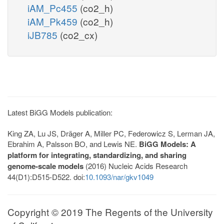
iAM_Pc455
(co2_h)
iAM_Pk459
(co2_h)
iJB785
(co2_cx)
Latest BiGG Models publication:
King ZA, Lu JS, Dräger A, Miller PC, Federowicz S, Lerman JA,
Ebrahim A, Palsson BO, and Lewis NE.
BiGG Models: A
platform for integrating, standardizing, and sharing
genome-scale models
(2016) Nucleic Acids Research
44(D1):D515-D522. doi:
10.1093/nar/gkv1049
Copyright © 2019 The Regents of the University