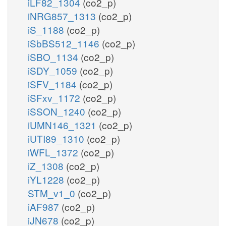
iLF82_1304
(co2_p)
iNRG857_1313
(co2_p)
iS_1188
(co2_p)
iSbBS512_1146
(co2_p)
iSBO_1134
(co2_p)
iSDY_1059
(co2_p)
iSFV_1184
(co2_p)
iSFxv_1172
(co2_p)
iSSON_1240
(co2_p)
iUMN146_1321
(co2_p)
iUTI89_1310
(co2_p)
iWFL_1372
(co2_p)
iZ_1308
(co2_p)
iYL1228
(co2_p)
STM_v1_0
(co2_p)
iAF987
(co2_p)
iJN678
(co2_p)