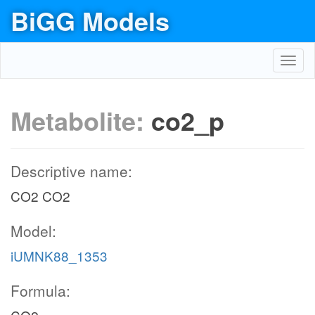
BiGG Models
Toggl
navig
Metabolite:
co2_p
Descriptive name:
CO2 CO2
Model:
iUMNK88_1353
Formula: