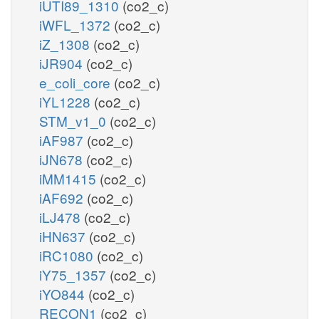
iUTI89_1310
(co2_c)
iWFL_1372
(co2_c)
iZ_1308
(co2_c)
iJR904
(co2_c)
e_coli_core
(co2_c)
iYL1228
(co2_c)
STM_v1_0
(co2_c)
iAF987
(co2_c)
iJN678
(co2_c)
iMM1415
(co2_c)
iAF692
(co2_c)
iLJ478
(co2_c)
iHN637
(co2_c)
iRC1080
(co2_c)
iY75_1357
(co2_c)
iYO844
(co2_c)
RECON1
(co2_c)