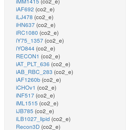
iMM1415
(co2_e)
iAF692
(co2_e)
iLJ478
(co2_e)
iHN637
(co2_e)
iRC1080
(co2_e)
iY75_1357
(co2_e)
iYO844
(co2_e)
RECON1
(co2_e)
iAT_PLT_636
(co2_e)
iAB_RBC_283
(co2_e)
iAF1260b
(co2_e)
iCHOv1
(co2_e)
iNF517
(co2_e)
iML1515
(co2_e)
iJB785
(co2_e)
iLB1027_lipid
(co2_e)
Recon3D
(co2_e)