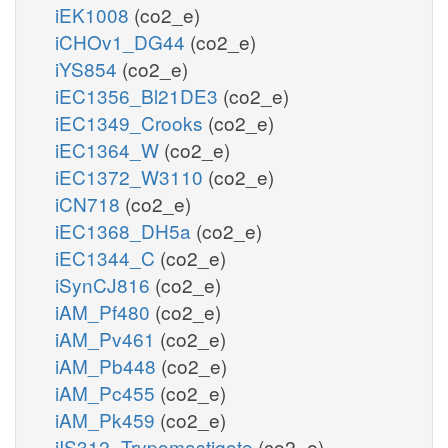
iEK1008
(co2_e)
iCHOv1_DG44
(co2_e)
iYS854
(co2_e)
iEC1356_Bl21DE3
(co2_e)
iEC1349_Crooks
(co2_e)
iEC1364_W
(co2_e)
iEC1372_W3110
(co2_e)
iCN718
(co2_e)
iEC1368_DH5a
(co2_e)
iEC1344_C
(co2_e)
iSynCJ816
(co2_e)
iAM_Pf480
(co2_e)
iAM_Pv461
(co2_e)
iAM_Pb448
(co2_e)
iAM_Pc455
(co2_e)
iAM_Pk459
(co2_e)
iIS312_Trypomastigote
(co2_e)