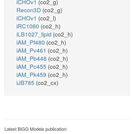
iCHOv1
(co2_g)
Recon3D
(co2_g)
iCHOv1
(co2_l)
iRC1080
(co2_h)
iLB1027_lipid
(co2_h)
iAM_Pf480
(co2_h)
iAM_Pv461
(co2_h)
iAM_Pb448
(co2_h)
iAM_Pc455
(co2_h)
iAM_Pk459
(co2_h)
iJB785
(co2_cx)
Latest BiGG Models publication: