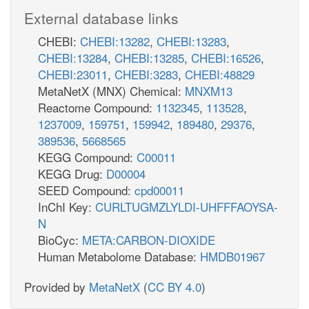
External database links
CHEBI:
CHEBI:13282
,
CHEBI:13283
,
CHEBI:13284
,
CHEBI:13285
,
CHEBI:16526
,
CHEBI:23011
,
CHEBI:3283
,
CHEBI:48829
MetaNetX (MNX) Chemical:
MNXM13
Reactome Compound:
1132345
,
113528
,
1237009
,
159751
,
159942
,
189480
,
29376
,
389536
,
5668565
KEGG Compound:
C00011
KEGG Drug:
D00004
SEED Compound:
cpd00011
InChI Key:
CURLTUGMZLYLDI-UHFFFAOYSA-
N
BioCyc:
META:CARBON-DIOXIDE
Human Metabolome Database:
HMDB01967
Provided by
MetaNetX
(
CC BY 4.0
)