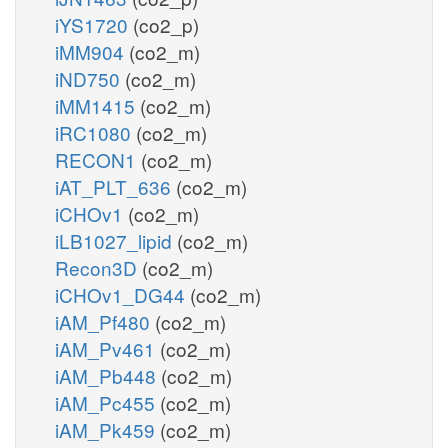
iYS1720
(co2_p)
iMM904
(co2_m)
iND750
(co2_m)
iMM1415
(co2_m)
iRC1080
(co2_m)
RECON1
(co2_m)
iAT_PLT_636
(co2_m)
iCHOv1
(co2_m)
iLB1027_lipid
(co2_m)
Recon3D
(co2_m)
iCHOv1_DG44
(co2_m)
iAM_Pf480
(co2_m)
iAM_Pv461
(co2_m)
iAM_Pb448
(co2_m)
iAM_Pc455
(co2_m)
iAM_Pk459
(co2_m)