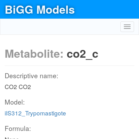
BiGG Models
Toggl
navig
Metabolite:
co2_c
Descriptive name:
CO2 CO2
Model:
iIS312_Trypomastigote
Formula: