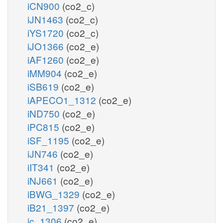
iCN900
(co2_c)
iJN1463
(co2_c)
iYS1720
(co2_c)
iJO1366
(co2_e)
iAF1260
(co2_e)
iMM904
(co2_e)
iSB619
(co2_e)
iAPECO1_1312
(co2_e)
iND750
(co2_e)
iPC815
(co2_e)
iSF_1195
(co2_e)
iJN746
(co2_e)
iIT341
(co2_e)
iNJ661
(co2_e)
iBWG_1329
(co2_e)
iB21_1397
(co2_e)
ic_1306
(co2_e)