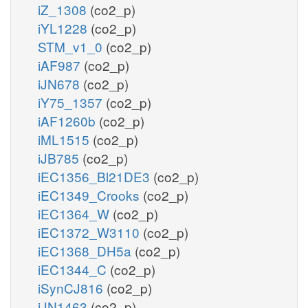
iZ_1308
(co2_p)
iYL1228
(co2_p)
STM_v1_0
(co2_p)
iAF987
(co2_p)
iJN678
(co2_p)
iY75_1357
(co2_p)
iAF1260b
(co2_p)
iML1515
(co2_p)
iJB785
(co2_p)
iEC1356_Bl21DE3
(co2_p)
iEC1349_Crooks
(co2_p)
iEC1364_W
(co2_p)
iEC1372_W3110
(co2_p)
iEC1368_DH5a
(co2_p)
iEC1344_C
(co2_p)
iSynCJ816
(co2_p)
iJN1463
(co2_p)