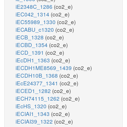
iE2348C_1286
(co2_e)
iEC042_1314
(co2_e)
iEC55989_1330
(co2_e)
iECABU_c1320
(co2_e)
iECB_1328
(co2_e)
iECBD_1354
(co2_e)
iECD_1391
(co2_e)
iEcDH1_1363
(co2_e)
iECDH1ME8569_1439
(co2_e)
iECDH10B_1368
(co2_e)
iEcE24377_1341
(co2_e)
iECED1_1282
(co2_e)
iECH74115_1262
(co2_e)
iEcHS_1320
(co2_e)
iECIAI1_1343
(co2_e)
iECIAI39_1322
(co2_e)