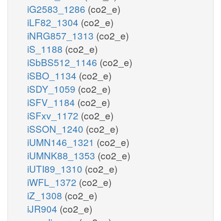
iG2583_1286
(co2_e)
iLF82_1304
(co2_e)
iNRG857_1313
(co2_e)
iS_1188
(co2_e)
iSbBS512_1146
(co2_e)
iSBO_1134
(co2_e)
iSDY_1059
(co2_e)
iSFV_1184
(co2_e)
iSFxv_1172
(co2_e)
iSSON_1240
(co2_e)
iUMN146_1321
(co2_e)
iUMNK88_1353
(co2_e)
iUTI89_1310
(co2_e)
iWFL_1372
(co2_e)
iZ_1308
(co2_e)
iJR904
(co2_e)