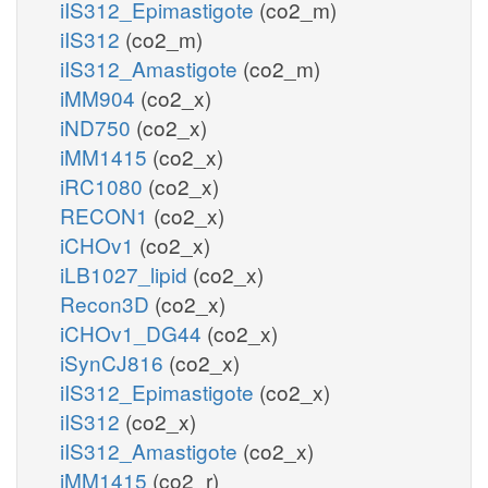
iIS312_Epimastigote
(co2_m)
iIS312
(co2_m)
iIS312_Amastigote
(co2_m)
iMM904
(co2_x)
iND750
(co2_x)
iMM1415
(co2_x)
iRC1080
(co2_x)
RECON1
(co2_x)
iCHOv1
(co2_x)
iLB1027_lipid
(co2_x)
Recon3D
(co2_x)
iCHOv1_DG44
(co2_x)
iSynCJ816
(co2_x)
iIS312_Epimastigote
(co2_x)
iIS312
(co2_x)
iIS312_Amastigote
(co2_x)
iMM1415
(co2_r)