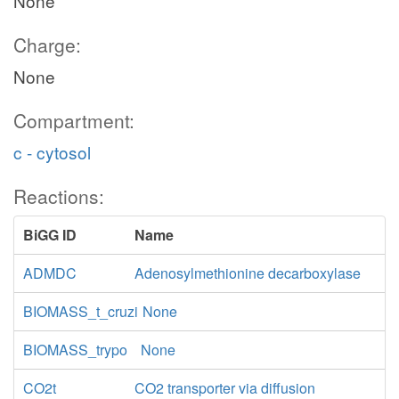
None
Charge:
None
Compartment:
c - cytosol
Reactions:
BiGG ID
Name
ADMDC
Adenosylmethionine decarboxylase
BIOMASS_t_cruzi
None
BIOMASS_trypo
None
CO2t
CO2 transporter via diffusion