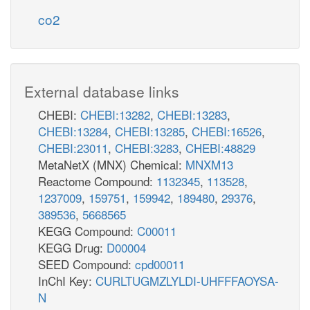
co2
External database links
CHEBI:
CHEBI:13282
,
CHEBI:13283
,
CHEBI:13284
,
CHEBI:13285
,
CHEBI:16526
,
CHEBI:23011
,
CHEBI:3283
,
CHEBI:48829
MetaNetX (MNX) Chemical:
MNXM13
Reactome Compound:
1132345
,
113528
,
1237009
,
159751
,
159942
,
189480
,
29376
,
389536
,
5668565
KEGG Compound:
C00011
KEGG Drug:
D00004
SEED Compound:
cpd00011
InChI Key:
CURLTUGMZLYLDI-UHFFFAOYSA-
N