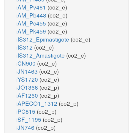
iAM_Pv461
(co2_e)
iAM_Pb448
(co2_e)
iAM_Pc455
(co2_e)
iAM_Pk459
(co2_e)
iIS312_Epimastigote
(co2_e)
iIS312
(co2_e)
iIS312_Amastigote
(co2_e)
iCN900
(co2_e)
iJN1463
(co2_e)
iYS1720
(co2_e)
iJO1366
(co2_p)
iAF1260
(co2_p)
iAPECO1_1312
(co2_p)
iPC815
(co2_p)
iSF_1195
(co2_p)
iJN746
(co2_p)