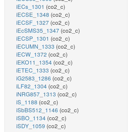
iECs_1301
(co2_c)
iECSE_1348
(co2_c)
iECSF_1327
(co2_c)
iEcSMS35_1347
(co2_c)
iECSP_1301
(co2_c)
iECUMN_1333
(co2_c)
iECW_1372
(co2_c)
iEKO11_1354
(co2_c)
iETEC_1333
(co2_c)
iG2583_1286
(co2_c)
iLF82_1304
(co2_c)
iNRG857_1313
(co2_c)
iS_1188
(co2_c)
iSbBS512_1146
(co2_c)
iSBO_1134
(co2_c)
iSDY_1059
(co2_c)