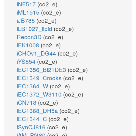
iNF517
(co2_e)
iML1515
(co2_e)
iJB785
(co2_e)
iLB1027_lipid
(co2_e)
Recon3D
(co2_e)
iEK1008
(co2_e)
iCHOv1_DG44
(co2_e)
iYS854
(co2_e)
iEC1356_Bl21DE3
(co2_e)
iEC1349_Crooks
(co2_e)
iEC1364_W
(co2_e)
iEC1372_W3110
(co2_e)
iCN718
(co2_e)
iEC1368_DH5a
(co2_e)
iEC1344_C
(co2_e)
iSynCJ816
(co2_e)
iAM_Pf480
(co2_e)