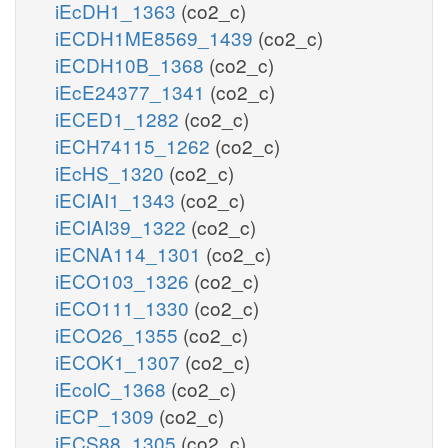
iEcDH1_1363
(co2_c)
iECDH1ME8569_1439
(co2_c)
iECDH10B_1368
(co2_c)
iEcE24377_1341
(co2_c)
iECED1_1282
(co2_c)
iECH74115_1262
(co2_c)
iEcHS_1320
(co2_c)
iECIAI1_1343
(co2_c)
iECIAI39_1322
(co2_c)
iECNA114_1301
(co2_c)
iECO103_1326
(co2_c)
iECO111_1330
(co2_c)
iECO26_1355
(co2_c)
iECOK1_1307
(co2_c)
iEcolC_1368
(co2_c)
iECP_1309
(co2_c)
iECS88_1305
(co2_c)