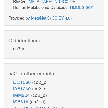
BioCyc:
META:CARBON-DIOXIDE
Human Metabolome Database:
HMDB01967
Provided by
MetaNetX
(
CC BY 4.0
)
Old identifiers
co2_c
co2 in other models
iJO1366
(co2_c)
iAF1260
(co2_c)
iMM904
(co2_c)
iSB619
(co2_c)
iAPECO1_1312
(co2_c)