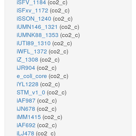
iSFV_1184
(co2_c)
iSFxv_1172
(co2_c)
iSSON_1240
(co2_c)
iUMN146_1321
(co2_c)
iUMNK88_1353
(co2_c)
iUTI89_1310
(co2_c)
iWFL_1372
(co2_c)
iZ_1308
(co2_c)
iJR904
(co2_c)
e_coli_core
(co2_c)
iYL1228
(co2_c)
STM_v1_0
(co2_c)
iAF987
(co2_c)
iJN678
(co2_c)
iMM1415
(co2_c)
iAF692
(co2_c)
iLJ478
(co2_c)