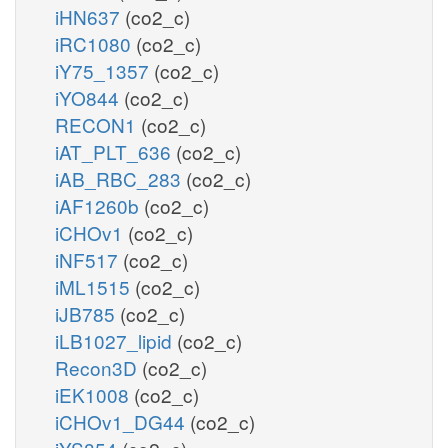
iHN637
(co2_c)
iRC1080
(co2_c)
iY75_1357
(co2_c)
iYO844
(co2_c)
RECON1
(co2_c)
iAT_PLT_636
(co2_c)
iAB_RBC_283
(co2_c)
iAF1260b
(co2_c)
iCHOv1
(co2_c)
iNF517
(co2_c)
iML1515
(co2_c)
iJB785
(co2_c)
iLB1027_lipid
(co2_c)
Recon3D
(co2_c)
iEK1008
(co2_c)
iCHOv1_DG44
(co2_c)