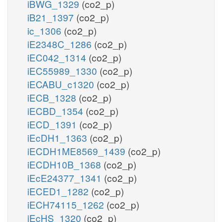
iBWG_1329
(co2_p)
iB21_1397
(co2_p)
ic_1306
(co2_p)
iE2348C_1286
(co2_p)
iEC042_1314
(co2_p)
iEC55989_1330
(co2_p)
iECABU_c1320
(co2_p)
iECB_1328
(co2_p)
iECBD_1354
(co2_p)
iECD_1391
(co2_p)
iEcDH1_1363
(co2_p)
iECDH1ME8569_1439
(co2_p)
iECDH10B_1368
(co2_p)
iEcE24377_1341
(co2_p)
iECED1_1282
(co2_p)
iECH74115_1262
(co2_p)
iEcHS_1320
(co2_p)