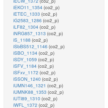
iECW_1372
(co2_p)
iEKO11_1354
(co2_p)
iETEC_1333
(co2_p)
iG2583_1286
(co2_p)
iLF82_1304
(co2_p)
iNRG857_1313
(co2_p)
iS_1188
(co2_p)
iSbBS512_1146
(co2_p)
iSBO_1134
(co2_p)
iSDY_1059
(co2_p)
iSFV_1184
(co2_p)
iSFxv_1172
(co2_p)
iSSON_1240
(co2_p)
iUMN146_1321
(co2_p)
iUMNK88_1353
(co2_p)
iUTI89_1310
(co2_p)
iWFL_1372
(co2_p)