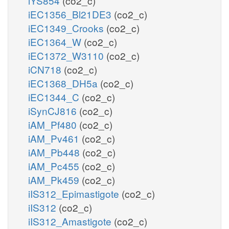
iYS854
(co2_c)
iEC1356_Bl21DE3
(co2_c)
iEC1349_Crooks
(co2_c)
iEC1364_W
(co2_c)
iEC1372_W3110
(co2_c)
iCN718
(co2_c)
iEC1368_DH5a
(co2_c)
iEC1344_C
(co2_c)
iSynCJ816
(co2_c)
iAM_Pf480
(co2_c)
iAM_Pv461
(co2_c)
iAM_Pb448
(co2_c)
iAM_Pc455
(co2_c)
iAM_Pk459
(co2_c)
iIS312_Epimastigote
(co2_c)
iIS312
(co2_c)
iIS312_Amastigote
(co2_c)