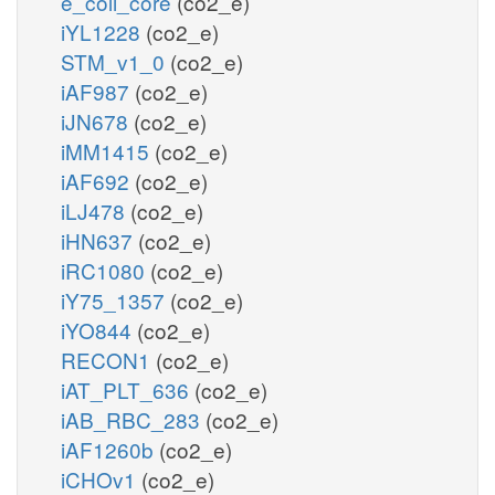
e_coli_core
(co2_e)
iYL1228
(co2_e)
STM_v1_0
(co2_e)
iAF987
(co2_e)
iJN678
(co2_e)
iMM1415
(co2_e)
iAF692
(co2_e)
iLJ478
(co2_e)
iHN637
(co2_e)
iRC1080
(co2_e)
iY75_1357
(co2_e)
iYO844
(co2_e)
RECON1
(co2_e)
iAT_PLT_636
(co2_e)
iAB_RBC_283
(co2_e)
iAF1260b
(co2_e)
iCHOv1
(co2_e)