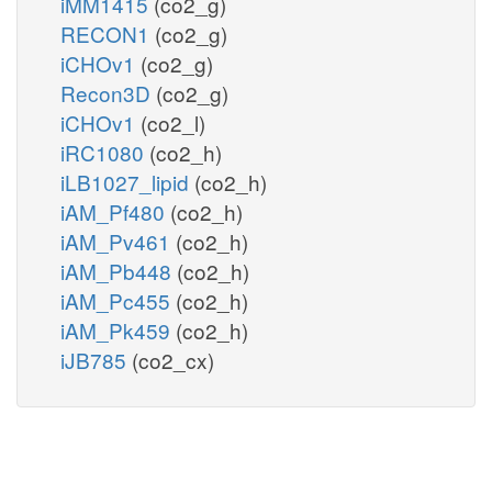
iMM1415
(co2_g)
RECON1
(co2_g)
iCHOv1
(co2_g)
Recon3D
(co2_g)
iCHOv1
(co2_l)
iRC1080
(co2_h)
iLB1027_lipid
(co2_h)
iAM_Pf480
(co2_h)
iAM_Pv461
(co2_h)
iAM_Pb448
(co2_h)
iAM_Pc455
(co2_h)
iAM_Pk459
(co2_h)
iJB785
(co2_cx)