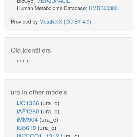
BioCyc:
META:URACIL
Human Metabolome Database:
HMDB00300
Provided by
MetaNetX
(
CC BY 4.0
)
Old identifiers
ura_c
ura in other models
iJO1366
(ura_c)
iAF1260
(ura_c)
iMM904
(ura_c)
iSB619
(ura_c)
iAPECO1_1312
(ura_c)