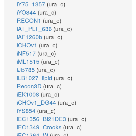
iY75_1357
(ura_c)
iYO844
(ura_c)
RECON1
(ura_c)
iAT_PLT_636
(ura_c)
iAF1260b
(ura_c)
iCHOv1
(ura_c)
iNF517
(ura_c)
iML1515
(ura_c)
iJB785
(ura_c)
iLB1027_lipid
(ura_c)
Recon3D
(ura_c)
iEK1008
(ura_c)
iCHOv1_DG44
(ura_c)
iYS854
(ura_c)
iEC1356_Bl21DE3
(ura_c)
iEC1349_Crooks
(ura_c)
iEC1364_W
(ura_c)