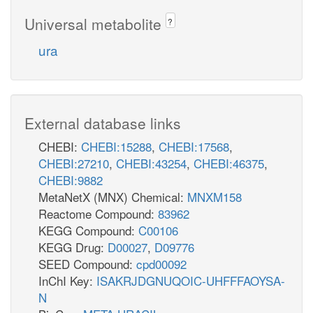
Universal metabolite
?
ura
External database links
CHEBI:
CHEBI:15288
,
CHEBI:17568
,
CHEBI:27210
,
CHEBI:43254
,
CHEBI:46375
,
CHEBI:9882
MetaNetX (MNX) Chemical:
MNXM158
Reactome Compound:
83962
KEGG Compound:
C00106
KEGG Drug:
D00027
,
D09776
SEED Compound:
cpd00092
InChI Key:
ISAKRJDGNUQOIC-UHFFFAOYSA-
N