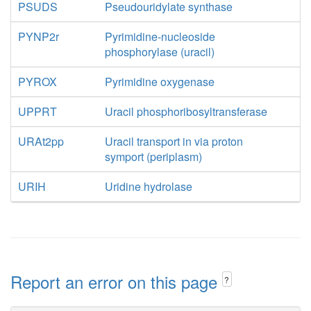
PSUDS
Pseudouridylate synthase
PYNP2r
Pyrimidine-nucleoside
phosphorylase (uracil)
PYROX
Pyrimidine oxygenase
UPPRT
Uracil phosphoribosyltransferase
URAt2pp
Uracil transport in via proton
symport (periplasm)
URIH
Uridine hydrolase
Report an error on this page
?