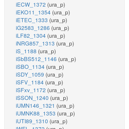
iECW_1372
(ura_p)
iEKO11_1354
(ura_p)
iETEC_1333
(ura_p)
iG2583_1286
(ura_p)
iLF82_1304
(ura_p)
iNRG857_1313
(ura_p)
iS_1188
(ura_p)
iSbBS512_1146
(ura_p)
iSBO_1134
(ura_p)
iSDY_1059
(ura_p)
iSFV_1184
(ura_p)
iSFxv_1172
(ura_p)
iSSON_1240
(ura_p)
iUMN146_1321
(ura_p)
iUMNK88_1353
(ura_p)
iUTI89_1310
(ura_p)
iWFL_1372
(ura_p)