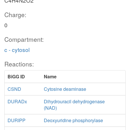
C4H4N2O2
Charge:
0
Compartment:
c - cytosol
Reactions:
BiGG ID
Name
CSND
Cytosine deaminase
DURADx
Dihydrouracil dehydrogenase
(NAD)
DURIPP
Deoxyuridine phosphorylase