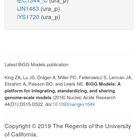
iJN1463
(ura_p)
iYS1720
(ura_p)
Latest BiGG Models publication:
King ZA, Lu JS, Dräger A, Miller PC, Federowicz S, Lerman JA,
Ebrahim A, Palsson BO, and Lewis NE.
BiGG Models: A
platform for integrating, standardizing, and sharing
genome-scale models
(2016) Nucleic Acids Research
44(D1):D515-D522. doi:
10.1093/nar/gkv1049
Copyright © 2019 The Regents of the University
of California.