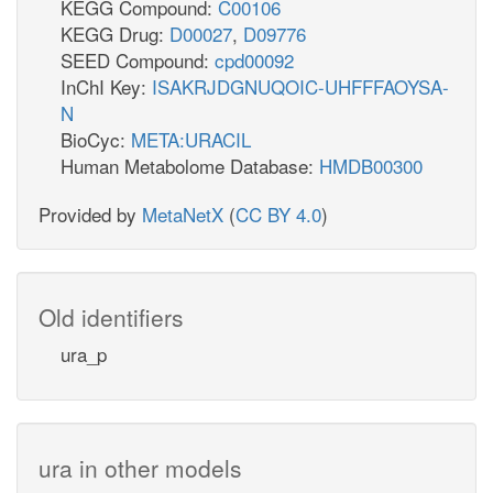
KEGG Compound:
C00106
KEGG Drug:
D00027
,
D09776
SEED Compound:
cpd00092
InChI Key:
ISAKRJDGNUQOIC-UHFFFAOYSA-
N
BioCyc:
META:URACIL
Human Metabolome Database:
HMDB00300
Provided by
MetaNetX
(
CC BY 4.0
)
Old identifiers
ura_p
ura in other models