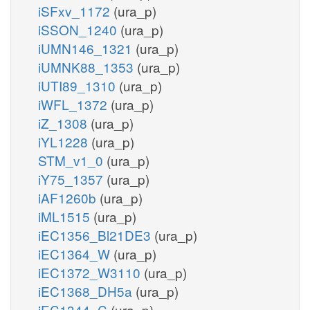
iSFxv_1172
(ura_p)
iSSON_1240
(ura_p)
iUMN146_1321
(ura_p)
iUMNK88_1353
(ura_p)
iUTI89_1310
(ura_p)
iWFL_1372
(ura_p)
iZ_1308
(ura_p)
iYL1228
(ura_p)
STM_v1_0
(ura_p)
iY75_1357
(ura_p)
iAF1260b
(ura_p)
iML1515
(ura_p)
iEC1356_Bl21DE3
(ura_p)
iEC1364_W
(ura_p)
iEC1372_W3110
(ura_p)
iEC1368_DH5a
(ura_p)
iEC1344_C
(ura_p)