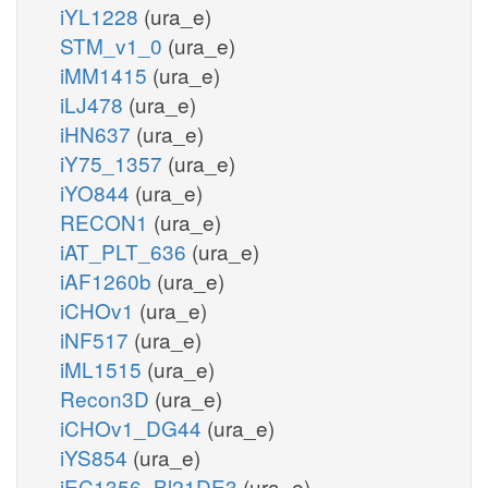
iYL1228
(ura_e)
STM_v1_0
(ura_e)
iMM1415
(ura_e)
iLJ478
(ura_e)
iHN637
(ura_e)
iY75_1357
(ura_e)
iYO844
(ura_e)
RECON1
(ura_e)
iAT_PLT_636
(ura_e)
iAF1260b
(ura_e)
iCHOv1
(ura_e)
iNF517
(ura_e)
iML1515
(ura_e)
Recon3D
(ura_e)
iCHOv1_DG44
(ura_e)
iYS854
(ura_e)
iEC1356_Bl21DE3
(ura_e)