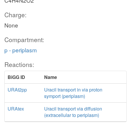
C4H4N2O2
Charge:
None
Compartment:
p - periplasm
Reactions:
BiGG ID
Name
URAt2pp
Uracil transport in via proton
symport (periplasm)
URAtex
Uracil transport via diffusion
(extracellular to periplasm)