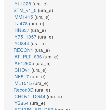
iYL1228
(ura_e)
STM_v1_0
(ura_e)
iMM1415
(ura_e)
iLJ478
(ura_e)
iHN637
(ura_e)
iY75_1357
(ura_e)
iYO844
(ura_e)
RECON1
(ura_e)
iAT_PLT_636
(ura_e)
iAF1260b
(ura_e)
iCHOv1
(ura_e)
iNF517
(ura_e)
iML1515
(ura_e)
Recon3D
(ura_e)
iCHOv1_DG44
(ura_e)
iYS854
(ura_e)
iEC1356_Bl21DE3
(ura_e)