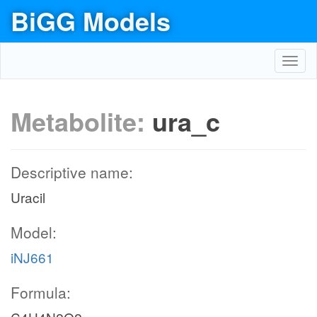
BiGG Models
Toggl
navig
Metabolite:
ura_c
Descriptive name:
Uracil
Model:
iNJ661
Formula: