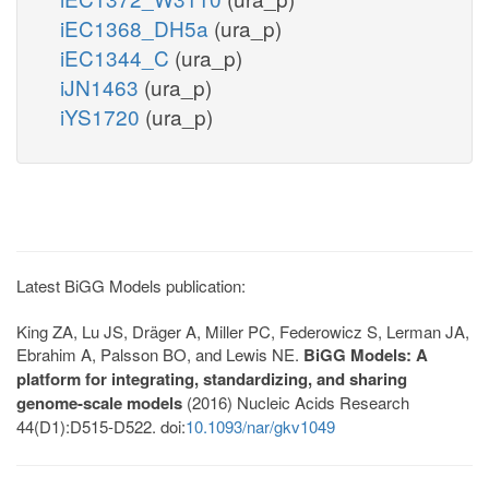
iEC1368_DH5a
(ura_p)
iEC1344_C
(ura_p)
iJN1463
(ura_p)
iYS1720
(ura_p)
Latest BiGG Models publication:
King ZA, Lu JS, Dräger A, Miller PC, Federowicz S, Lerman JA,
Ebrahim A, Palsson BO, and Lewis NE.
BiGG Models: A
platform for integrating, standardizing, and sharing
genome-scale models
(2016) Nucleic Acids Research
44(D1):D515-D522. doi:
10.1093/nar/gkv1049