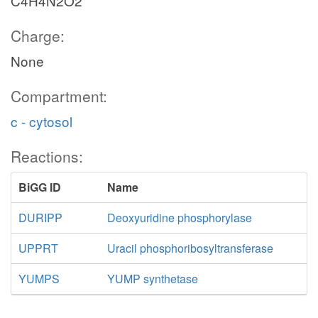
C4H4N2O2
Charge:
None
Compartment:
c - cytosol
Reactions:
BiGG ID
Name
DURIPP
Deoxyuridine phosphorylase
UPPRT
Uracil phosphoribosyltransferase
YUMPS
YUMP synthetase