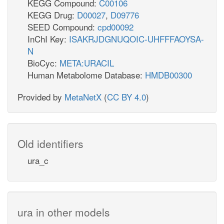
KEGG Compound:
C00106
KEGG Drug:
D00027
,
D09776
SEED Compound:
cpd00092
InChI Key:
ISAKRJDGNUQOIC-UHFFFAOYSA-
N
BioCyc:
META:URACIL
Human Metabolome Database:
HMDB00300
Provided by
MetaNetX
(
CC BY 4.0
)
Old identifiers
ura_c
ura in other models