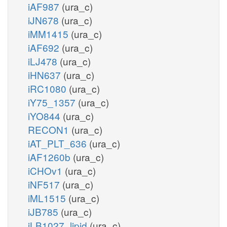
iAF987
(ura_c)
iJN678
(ura_c)
iMM1415
(ura_c)
iAF692
(ura_c)
iLJ478
(ura_c)
iHN637
(ura_c)
iRC1080
(ura_c)
iY75_1357
(ura_c)
iYO844
(ura_c)
RECON1
(ura_c)
iAT_PLT_636
(ura_c)
iAF1260b
(ura_c)
iCHOv1
(ura_c)
iNF517
(ura_c)
iML1515
(ura_c)
iJB785
(ura_c)
iLB1027_lipid
(ura_c)