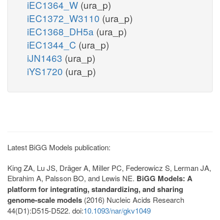
iEC1364_W
(ura_p)
iEC1372_W3110
(ura_p)
iEC1368_DH5a
(ura_p)
iEC1344_C
(ura_p)
iJN1463
(ura_p)
iYS1720
(ura_p)
Latest BiGG Models publication:
King ZA, Lu JS, Dräger A, Miller PC, Federowicz S, Lerman JA,
Ebrahim A, Palsson BO, and Lewis NE.
BiGG Models: A
platform for integrating, standardizing, and sharing
genome-scale models
(2016) Nucleic Acids Research
44(D1):D515-D522. doi:
10.1093/nar/gkv1049