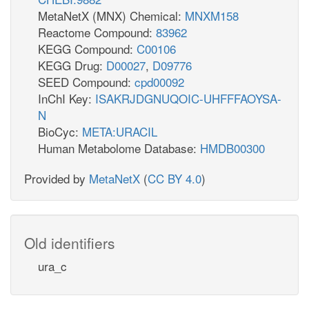
MetaNetX (MNX) Chemical:
MNXM158
Reactome Compound:
83962
KEGG Compound:
C00106
KEGG Drug:
D00027
,
D09776
SEED Compound:
cpd00092
InChI Key:
ISAKRJDGNUQOIC-UHFFFAOYSA-
N
BioCyc:
META:URACIL
Human Metabolome Database:
HMDB00300
Provided by
MetaNetX
(
CC BY 4.0
)
Old identifiers
ura_c