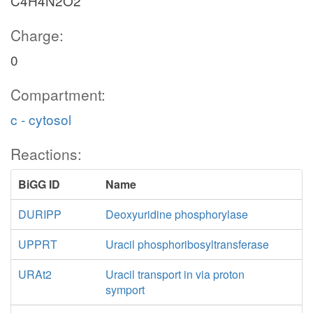
C4H4N2O2
Charge:
0
Compartment:
c - cytosol
Reactions:
BiGG ID
Name
DURIPP
Deoxyuridine phosphorylase
UPPRT
Uracil phosphoribosyltransferase
URAt2
Uracil transport in via proton
symport