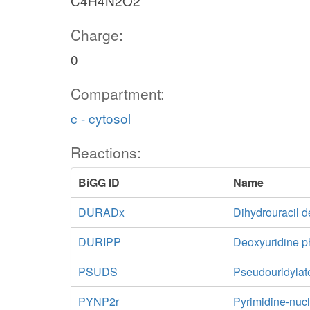
C4H4N2O2
Charge:
0
Compartment:
c - cytosol
Reactions:
BiGG ID
Name
DURADx
Dihydrouracil 
DURIPP
Deoxyuridine p
PSUDS
Pseudouridylat
PYNP2r
Pyrimidine-nucl