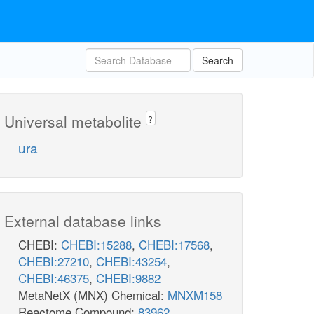
Search
Universal metabolite
?
ura
External database links
CHEBI:
CHEBI:15288
,
CHEBI:17568
,
CHEBI:27210
,
CHEBI:43254
,
CHEBI:46375
,
CHEBI:9882
MetaNetX (MNX) Chemical:
MNXM158
Reactome Compound:
83962