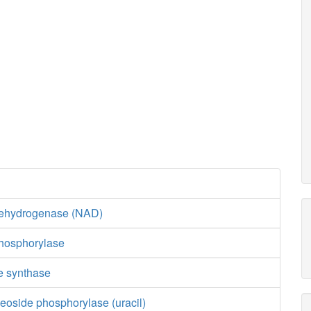
dehydrogenase (NAD)
hosphorylase
e synthase
eoside phosphorylase (uracil)