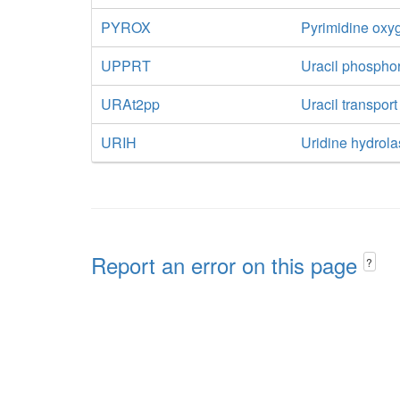
PYROX
Pyrimidine oxy
UPPRT
Uracil phosphor
URAt2pp
Uracil transport
URIH
Uridine hydrol
Report an error on this page
?