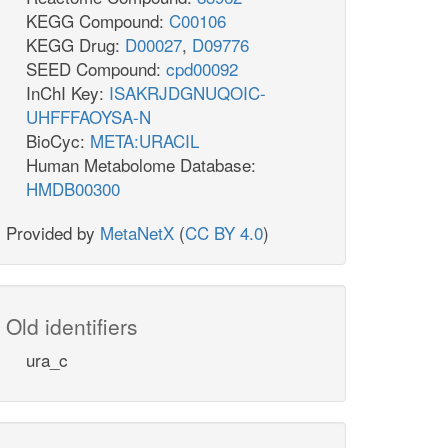
KEGG Compound:
C00106
KEGG Drug:
D00027
,
D09776
SEED Compound:
cpd00092
InChI Key:
ISAKRJDGNUQOIC-
UHFFFAOYSA-N
BioCyc:
META:URACIL
Human Metabolome Database:
HMDB00300
Provided by
MetaNetX
(
CC BY 4.0
)
Old identifiers
ura_c