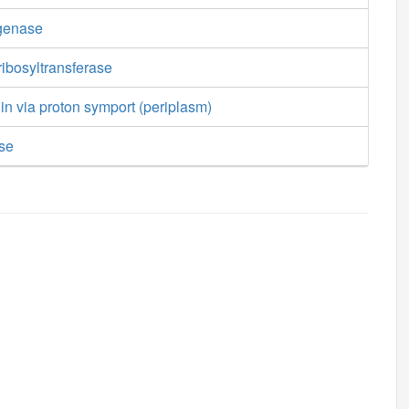
genase
ibosyltransferase
 in via proton symport (periplasm)
ase