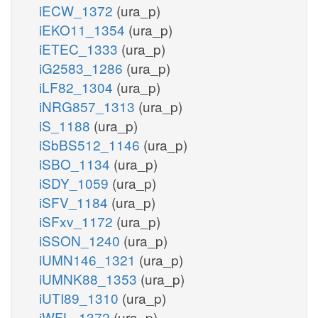
iECW_1372
(ura_p)
iEKO11_1354
(ura_p)
iETEC_1333
(ura_p)
iG2583_1286
(ura_p)
iLF82_1304
(ura_p)
iNRG857_1313
(ura_p)
iS_1188
(ura_p)
iSbBS512_1146
(ura_p)
iSBO_1134
(ura_p)
iSDY_1059
(ura_p)
iSFV_1184
(ura_p)
iSFxv_1172
(ura_p)
iSSON_1240
(ura_p)
iUMN146_1321
(ura_p)
iUMNK88_1353
(ura_p)
iUTI89_1310
(ura_p)
iWFL_1372
(ura_p)