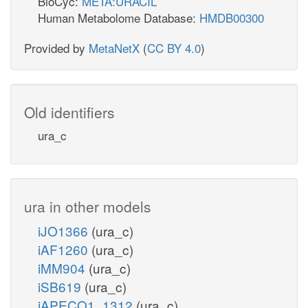
BioCyc:
META:URACIL
Human Metabolome Database:
HMDB00300
Provided by
MetaNetX
(
CC BY 4.0
)
Old identifiers
ura_c
ura in other models
iJO1366
(ura_c)
iAF1260
(ura_c)
iMM904
(ura_c)
iSB619
(ura_c)
iAPECO1_1312
(ura_c)