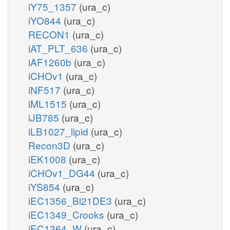
iY75_1357
(ura_c)
iYO844
(ura_c)
RECON1
(ura_c)
iAT_PLT_636
(ura_c)
iAF1260b
(ura_c)
iCHOv1
(ura_c)
iNF517
(ura_c)
iML1515
(ura_c)
iJB785
(ura_c)
iLB1027_lipid
(ura_c)
Recon3D
(ura_c)
iEK1008
(ura_c)
iCHOv1_DG44
(ura_c)
iYS854
(ura_c)
iEC1356_Bl21DE3
(ura_c)
iEC1349_Crooks
(ura_c)
iEC1364_W
(ura_c)