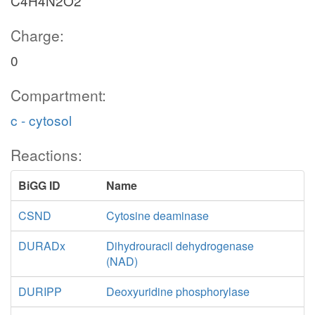
C4H4N2O2
Charge:
0
Compartment:
c - cytosol
Reactions:
BiGG ID
Name
CSND
Cytosine deaminase
DURADx
Dihydrouracil dehydrogenase
(NAD)
DURIPP
Deoxyuridine phosphorylase