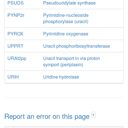
PSUDS
Pseudouridylate synthase
PYNP2r
Pyrimidine-nucleoside
phosphorylase (uracil)
PYROX
Pyrimidine oxygenase
UPPRT
Uracil phosphoribosyltransferase
URAt2pp
Uracil transport in via proton
symport (periplasm)
URIH
Uridine hydrolase
Report an error on this page
?