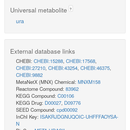
Universal metabolite
?
ura
External database links
CHEBI:
CHEBI:15288
,
CHEBI:17568
,
CHEBI:27210
,
CHEBI:43254
,
CHEBI:46375
,
CHEBI:9882
MetaNetX (MNX) Chemical:
MNXM158
Reactome Compound:
83962
KEGG Compound:
C00106
KEGG Drug:
D00027
,
D09776
SEED Compound:
cpd00092
InChI Key:
ISAKRJDGNUQOIC-UHFFFAOYSA-
N