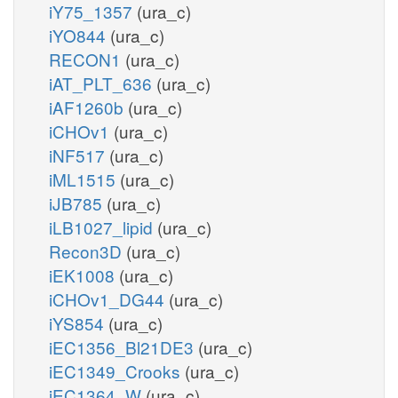
iY75_1357
(ura_c)
iYO844
(ura_c)
RECON1
(ura_c)
iAT_PLT_636
(ura_c)
iAF1260b
(ura_c)
iCHOv1
(ura_c)
iNF517
(ura_c)
iML1515
(ura_c)
iJB785
(ura_c)
iLB1027_lipid
(ura_c)
Recon3D
(ura_c)
iEK1008
(ura_c)
iCHOv1_DG44
(ura_c)
iYS854
(ura_c)
iEC1356_Bl21DE3
(ura_c)
iEC1349_Crooks
(ura_c)
iEC1364_W
(ura_c)