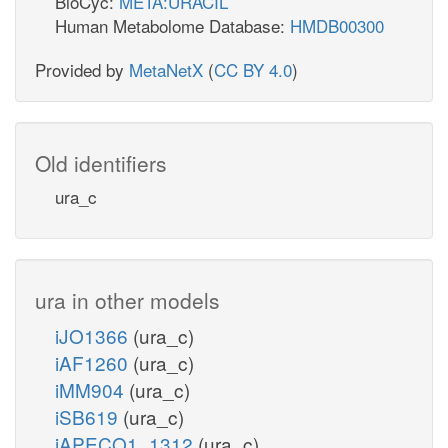
BioCyc:
META:URACIL
Human Metabolome Database:
HMDB00300
Provided by
MetaNetX
(
CC BY 4.0
)
Old identifiers
ura_c
ura in other models
iJO1366
(ura_c)
iAF1260
(ura_c)
iMM904
(ura_c)
iSB619
(ura_c)
iAPECO1_1312
(ura_c)