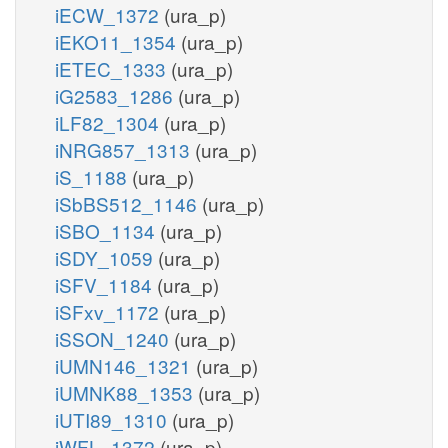
iECW_1372
(ura_p)
iEKO11_1354
(ura_p)
iETEC_1333
(ura_p)
iG2583_1286
(ura_p)
iLF82_1304
(ura_p)
iNRG857_1313
(ura_p)
iS_1188
(ura_p)
iSbBS512_1146
(ura_p)
iSBO_1134
(ura_p)
iSDY_1059
(ura_p)
iSFV_1184
(ura_p)
iSFxv_1172
(ura_p)
iSSON_1240
(ura_p)
iUMN146_1321
(ura_p)
iUMNK88_1353
(ura_p)
iUTI89_1310
(ura_p)
iWFL_1372
(ura_p)