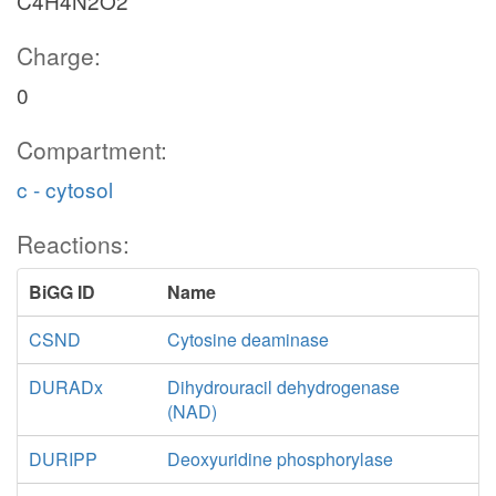
C4H4N2O2
Charge:
0
Compartment:
c - cytosol
Reactions:
BiGG ID
Name
CSND
Cytosine deaminase
DURADx
Dihydrouracil dehydrogenase
(NAD)
DURIPP
Deoxyuridine phosphorylase