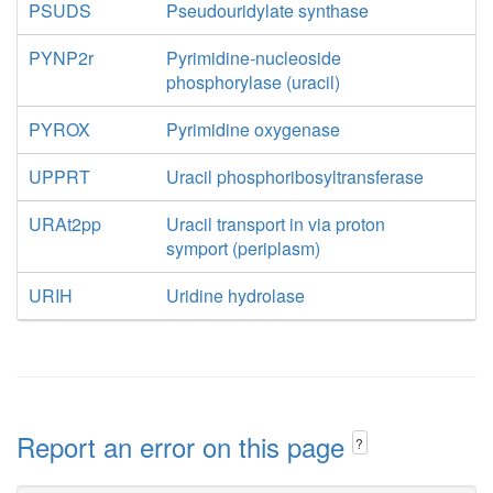
PSUDS
Pseudouridylate synthase
PYNP2r
Pyrimidine-nucleoside
phosphorylase (uracil)
PYROX
Pyrimidine oxygenase
UPPRT
Uracil phosphoribosyltransferase
URAt2pp
Uracil transport in via proton
symport (periplasm)
URIH
Uridine hydrolase
Report an error on this page
?