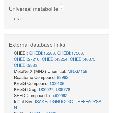
Universal metabolite
?
ura
External database links
CHEBI:
CHEBI:15288
,
CHEBI:17568
,
CHEBI:27210
,
CHEBI:43254
,
CHEBI:46375
,
CHEBI:9882
MetaNetX (MNX) Chemical:
MNXM158
Reactome Compound:
83962
KEGG Compound:
C00106
KEGG Drug:
D00027
,
D09776
SEED Compound:
cpd00092
InChI Key:
ISAKRJDGNUQOIC-UHFFFAOYSA-
N