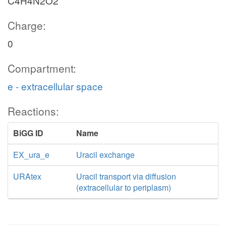
C4H4N2O2
Charge:
0
Compartment:
e - extracellular space
Reactions:
BiGG ID
Name
EX_ura_e
Uracil exchange
URAtex
Uracil transport via diffusion
(extracellular to periplasm)