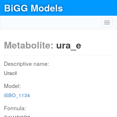
BiGG Models
Toggl
navig
Metabolite:
ura_e
Descriptive name:
Uracil
Model:
iSBO_1134
Formula: