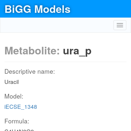
BiGG Models
Toggl
navig
Metabolite:
ura_p
Descriptive name:
Uracil
Model:
iECSE_1348
Formula: