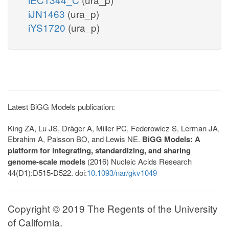
iJN1463
(ura_p)
iYS1720
(ura_p)
Latest BiGG Models publication:
King ZA, Lu JS, Dräger A, Miller PC, Federowicz S, Lerman JA,
Ebrahim A, Palsson BO, and Lewis NE.
BiGG Models: A
platform for integrating, standardizing, and sharing
genome-scale models
(2016) Nucleic Acids Research
44(D1):D515-D522. doi:
10.1093/nar/gkv1049
Copyright © 2019 The Regents of the University
of California.