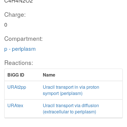
C4H4N2O2
Charge:
0
Compartment:
p - periplasm
Reactions:
BiGG ID
Name
URAt2pp
Uracil transport in via proton
symport (periplasm)
URAtex
Uracil transport via diffusion
(extracellular to periplasm)