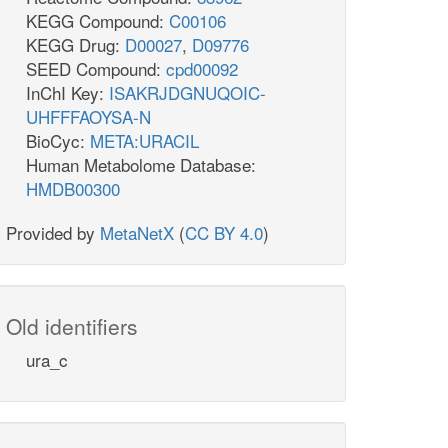
KEGG Compound:
C00106
KEGG Drug:
D00027
,
D09776
SEED Compound:
cpd00092
InChI Key:
ISAKRJDGNUQOIC-
UHFFFAOYSA-N
BioCyc:
META:URACIL
Human Metabolome Database:
HMDB00300
Provided by
MetaNetX
(
CC BY 4.0
)
Old identifiers
ura_c