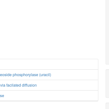
eoside phosphorylase (uracil)
 via facilated diffusion
ase