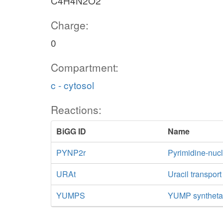
C4H4N2O2
Charge:
0
Compartment:
c - cytosol
Reactions:
BiGG ID
Name
PYNP2r
Pyrimidine-nucl
URAt
Uracil transport
YUMPS
YUMP synthet