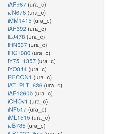
iAF987
(ura_c)
iJN678
(ura_c)
iMM1415
(ura_c)
iAF692
(ura_c)
iLJ478
(ura_c)
iHN637
(ura_c)
iRC1080
(ura_c)
iY75_1357
(ura_c)
iYO844
(ura_c)
RECON1
(ura_c)
iAT_PLT_636
(ura_c)
iAF1260b
(ura_c)
iCHOv1
(ura_c)
iNF517
(ura_c)
iML1515
(ura_c)
iJB785
(ura_c)
iLB1027_lipid
(ura_c)