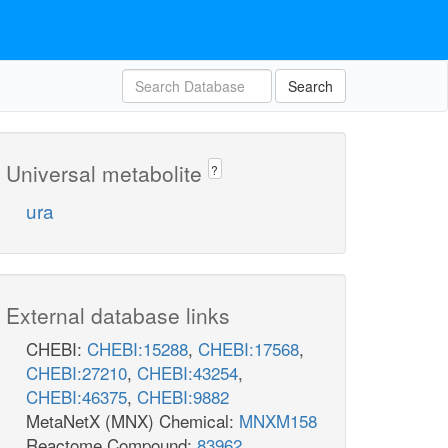
Search
Universal metabolite
?
ura
External database links
CHEBI:
CHEBI:15288
,
CHEBI:17568
,
CHEBI:27210
,
CHEBI:43254
,
CHEBI:46375
,
CHEBI:9882
MetaNetX (MNX) Chemical:
MNXM158
Reactome Compound:
83962