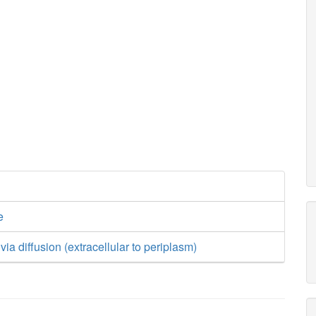
e
 via diffusion (extracellular to periplasm)