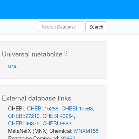
Search
Universal metabolite
?
ura
External database links
CHEBI:
CHEBI:15288
,
CHEBI:17568
,
CHEBI:27210
,
CHEBI:43254
,
CHEBI:46375
,
CHEBI:9882
MetaNetX (MNX) Chemical:
MNXM158
Reactome Compound:
83962