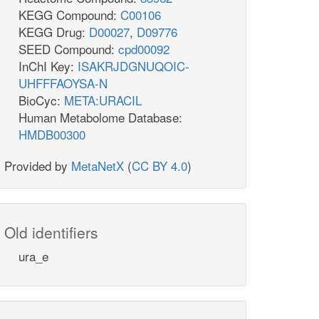
KEGG Compound:
C00106
KEGG Drug:
D00027
,
D09776
SEED Compound:
cpd00092
InChI Key:
ISAKRJDGNUQOIC-
UHFFFAOYSA-N
BioCyc:
META:URACIL
Human Metabolome Database:
HMDB00300
Provided by
MetaNetX
(
CC BY 4.0
)
Old identifiers
ura_e