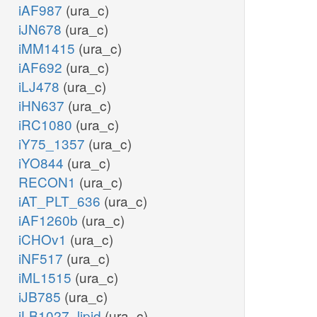
iAF987
(ura_c)
iJN678
(ura_c)
iMM1415
(ura_c)
iAF692
(ura_c)
iLJ478
(ura_c)
iHN637
(ura_c)
iRC1080
(ura_c)
iY75_1357
(ura_c)
iYO844
(ura_c)
RECON1
(ura_c)
iAT_PLT_636
(ura_c)
iAF1260b
(ura_c)
iCHOv1
(ura_c)
iNF517
(ura_c)
iML1515
(ura_c)
iJB785
(ura_c)
iLB1027_lipid
(ura_c)