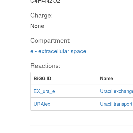
C4H4N2O2
Charge:
None
Compartment:
e - extracellular space
Reactions:
BiGG ID
Name
EX_ura_e
Uracil exchang
URAtex
Uracil transport