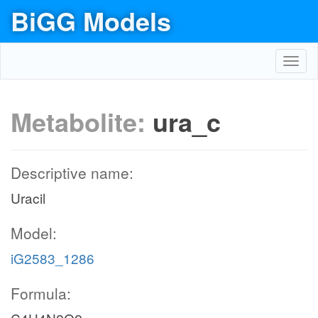
BiGG Models
Toggl
navig
Metabolite:
ura_c
Descriptive name:
Uracil
Model:
iG2583_1286
Formula: