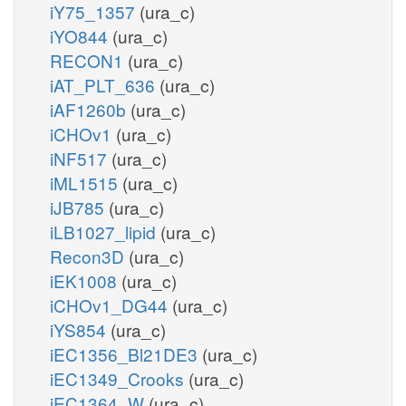
iY75_1357
(ura_c)
iYO844
(ura_c)
RECON1
(ura_c)
iAT_PLT_636
(ura_c)
iAF1260b
(ura_c)
iCHOv1
(ura_c)
iNF517
(ura_c)
iML1515
(ura_c)
iJB785
(ura_c)
iLB1027_lipid
(ura_c)
Recon3D
(ura_c)
iEK1008
(ura_c)
iCHOv1_DG44
(ura_c)
iYS854
(ura_c)
iEC1356_Bl21DE3
(ura_c)
iEC1349_Crooks
(ura_c)
iEC1364_W
(ura_c)