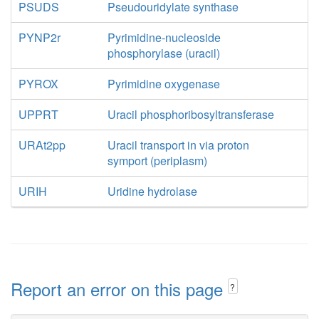
PSUDS
Pseudouridylate synthase
PYNP2r
Pyrimidine-nucleoside
phosphorylase (uracil)
PYROX
Pyrimidine oxygenase
UPPRT
Uracil phosphoribosyltransferase
URAt2pp
Uracil transport in via proton
symport (periplasm)
URIH
Uridine hydrolase
Report an error on this page
?