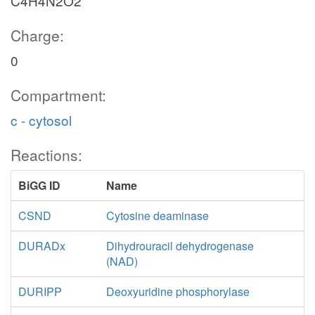
C4H4N2O2
Charge:
0
Compartment:
c - cytosol
Reactions:
BiGG ID
Name
CSND
Cytosine deaminase
DURADx
Dihydrouracil dehydrogenase
(NAD)
DURIPP
Deoxyuridine phosphorylase