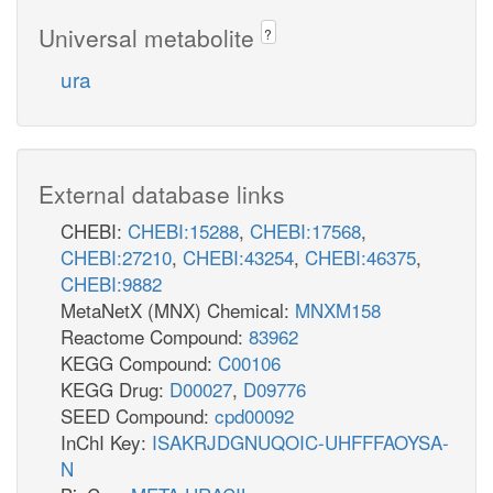
Universal metabolite
?
ura
External database links
CHEBI:
CHEBI:15288
,
CHEBI:17568
,
CHEBI:27210
,
CHEBI:43254
,
CHEBI:46375
,
CHEBI:9882
MetaNetX (MNX) Chemical:
MNXM158
Reactome Compound:
83962
KEGG Compound:
C00106
KEGG Drug:
D00027
,
D09776
SEED Compound:
cpd00092
InChI Key:
ISAKRJDGNUQOIC-UHFFFAOYSA-
N