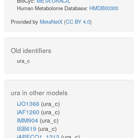
BioCyc:
META:URACIL
Human Metabolome Database:
HMDB00300
Provided by
MetaNetX
(
CC BY 4.0
)
Old identifiers
ura_c
ura in other models
iJO1366
(ura_c)
iAF1260
(ura_c)
iMM904
(ura_c)
iSB619
(ura_c)
iAPECO1_1312
(ura_c)