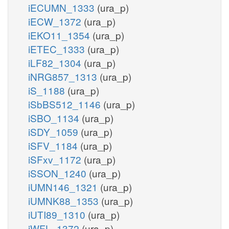
iECUMN_1333
(ura_p)
iECW_1372
(ura_p)
iEKO11_1354
(ura_p)
iETEC_1333
(ura_p)
iLF82_1304
(ura_p)
iNRG857_1313
(ura_p)
iS_1188
(ura_p)
iSbBS512_1146
(ura_p)
iSBO_1134
(ura_p)
iSDY_1059
(ura_p)
iSFV_1184
(ura_p)
iSFxv_1172
(ura_p)
iSSON_1240
(ura_p)
iUMN146_1321
(ura_p)
iUMNK88_1353
(ura_p)
iUTI89_1310
(ura_p)
iWFL_1372
(ura_p)