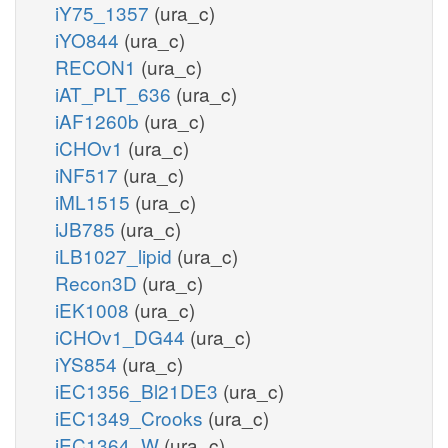
iY75_1357
(ura_c)
iYO844
(ura_c)
RECON1
(ura_c)
iAT_PLT_636
(ura_c)
iAF1260b
(ura_c)
iCHOv1
(ura_c)
iNF517
(ura_c)
iML1515
(ura_c)
iJB785
(ura_c)
iLB1027_lipid
(ura_c)
Recon3D
(ura_c)
iEK1008
(ura_c)
iCHOv1_DG44
(ura_c)
iYS854
(ura_c)
iEC1356_Bl21DE3
(ura_c)
iEC1349_Crooks
(ura_c)
iEC1364_W
(ura_c)