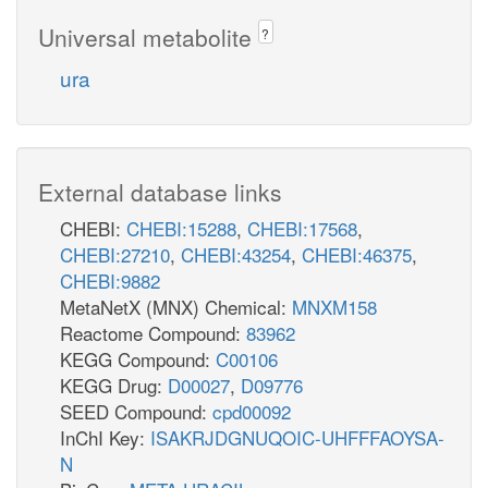
Universal metabolite
?
ura
External database links
CHEBI:
CHEBI:15288
,
CHEBI:17568
,
CHEBI:27210
,
CHEBI:43254
,
CHEBI:46375
,
CHEBI:9882
MetaNetX (MNX) Chemical:
MNXM158
Reactome Compound:
83962
KEGG Compound:
C00106
KEGG Drug:
D00027
,
D09776
SEED Compound:
cpd00092
InChI Key:
ISAKRJDGNUQOIC-UHFFFAOYSA-
N