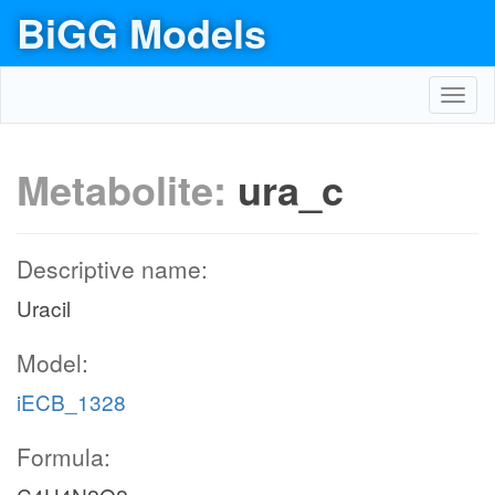
BiGG Models
Toggl
navig
Metabolite:
ura_c
Descriptive name:
Uracil
Model:
iECB_1328
Formula: