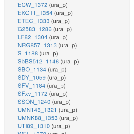
iECW_1372
(ura_p)
iEKO11_1354
(ura_p)
iETEC_1333
(ura_p)
iG2583_1286
(ura_p)
iLF82_1304
(ura_p)
iNRG857_1313
(ura_p)
iS_1188
(ura_p)
iSbBS512_1146
(ura_p)
iSBO_1134
(ura_p)
iSDY_1059
(ura_p)
iSFV_1184
(ura_p)
iSFxv_1172
(ura_p)
iSSON_1240
(ura_p)
iUMN146_1321
(ura_p)
iUMNK88_1353
(ura_p)
iUTI89_1310
(ura_p)
iWFL_1372
(ura_p)