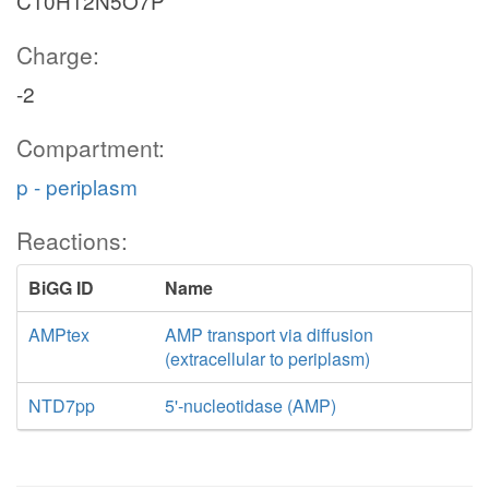
C10H12N5O7P
Charge:
-2
Compartment:
p - periplasm
Reactions:
BiGG ID
Name
AMPtex
AMP transport via diffusion
(extracellular to periplasm)
NTD7pp
5'-nucleotidase (AMP)