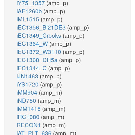
iY75_1357
(amp_p)
iAF1260b
(amp_p)
iML1515
(amp_p)
iEC1356_Bl21DE3
(amp_p)
iEC1349_Crooks
(amp_p)
iEC1364_W
(amp_p)
iEC1372_W3110
(amp_p)
iEC1368_DH5a
(amp_p)
iEC1344_C
(amp_p)
iJN1463
(amp_p)
iYS1720
(amp_p)
iMM904
(amp_m)
iND750
(amp_m)
iMM1415
(amp_m)
iRC1080
(amp_m)
RECON1
(amp_m)
iAT_PLT_636
(amp_m)