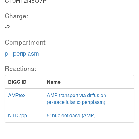
C10H12N5O7P
Charge:
-2
Compartment:
p - periplasm
Reactions:
BiGG ID
Name
AMPtex
AMP transport via diffusion
(extracellular to periplasm)
NTD7pp
5'-nucleotidase (AMP)