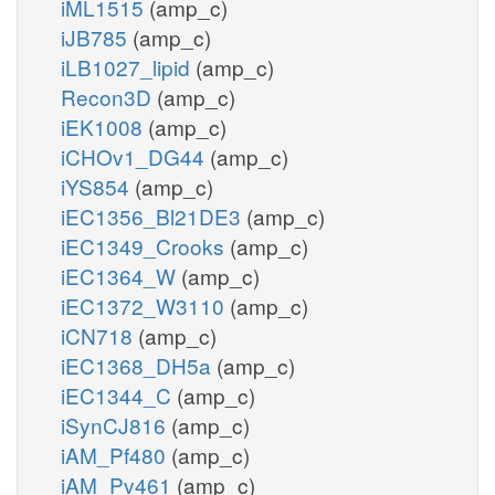
iML1515
(amp_c)
iJB785
(amp_c)
iLB1027_lipid
(amp_c)
Recon3D
(amp_c)
iEK1008
(amp_c)
iCHOv1_DG44
(amp_c)
iYS854
(amp_c)
iEC1356_Bl21DE3
(amp_c)
iEC1349_Crooks
(amp_c)
iEC1364_W
(amp_c)
iEC1372_W3110
(amp_c)
iCN718
(amp_c)
iEC1368_DH5a
(amp_c)
iEC1344_C
(amp_c)
iSynCJ816
(amp_c)
iAM_Pf480
(amp_c)
iAM_Pv461
(amp_c)