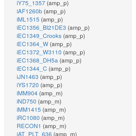
iY75_1357
(amp_p)
iAF1260b
(amp_p)
iML1515
(amp_p)
iEC1356_Bl21DE3
(amp_p)
iEC1349_Crooks
(amp_p)
iEC1364_W
(amp_p)
iEC1372_W3110
(amp_p)
iEC1368_DH5a
(amp_p)
iEC1344_C
(amp_p)
iJN1463
(amp_p)
iYS1720
(amp_p)
iMM904
(amp_m)
iND750
(amp_m)
iMM1415
(amp_m)
iRC1080
(amp_m)
RECON1
(amp_m)
iAT_PLT_636
(amp_m)