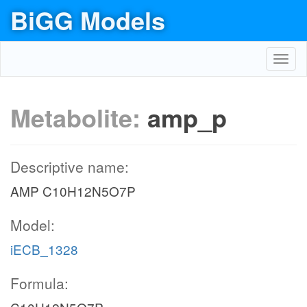
BiGG Models
Toggl
navig
Metabolite:
amp_p
Descriptive name:
AMP C10H12N5O7P
Model:
iECB_1328
Formula: