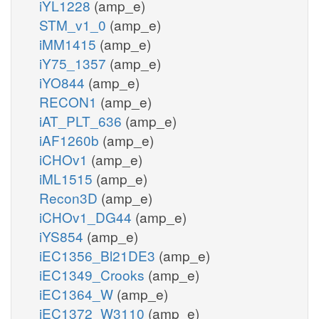
iYL1228
(amp_e)
STM_v1_0
(amp_e)
iMM1415
(amp_e)
iY75_1357
(amp_e)
iYO844
(amp_e)
RECON1
(amp_e)
iAT_PLT_636
(amp_e)
iAF1260b
(amp_e)
iCHOv1
(amp_e)
iML1515
(amp_e)
Recon3D
(amp_e)
iCHOv1_DG44
(amp_e)
iYS854
(amp_e)
iEC1356_Bl21DE3
(amp_e)
iEC1349_Crooks
(amp_e)
iEC1364_W
(amp_e)
iEC1372_W3110
(amp_e)