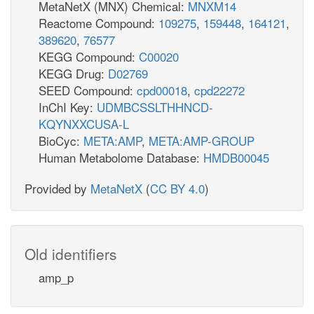
MetaNetX (MNX) Chemical:
MNXM14
Reactome Compound:
109275
,
159448
,
164121
,
389620
,
76577
KEGG Compound:
C00020
KEGG Drug:
D02769
SEED Compound:
cpd00018
,
cpd22272
InChI Key:
UDMBCSSLTHHNCD-
KQYNXXCUSA-L
BioCyc:
META:AMP
,
META:AMP-GROUP
Human Metabolome Database:
HMDB00045
Provided by
MetaNetX
(
CC BY 4.0
)
Old identifiers
amp_p