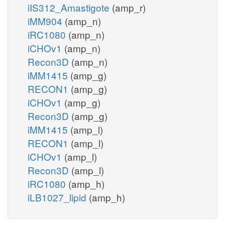
iIS312_Amastigote
(amp_r)
iMM904
(amp_n)
iRC1080
(amp_n)
iCHOv1
(amp_n)
Recon3D
(amp_n)
iMM1415
(amp_g)
RECON1
(amp_g)
iCHOv1
(amp_g)
Recon3D
(amp_g)
iMM1415
(amp_l)
RECON1
(amp_l)
iCHOv1
(amp_l)
Recon3D
(amp_l)
iRC1080
(amp_h)
iLB1027_lipid
(amp_h)