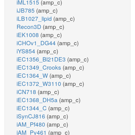
iML1515
(amp_c)
iJB785
(amp_c)
iLB1027_lipid
(amp_c)
Recon3D
(amp_c)
iEK1008
(amp_c)
iCHOv1_DG44
(amp_c)
iYS854
(amp_c)
iEC1356_Bl21DE3
(amp_c)
iEC1349_Crooks
(amp_c)
iEC1364_W
(amp_c)
iEC1372_W3110
(amp_c)
iCN718
(amp_c)
iEC1368_DH5a
(amp_c)
iEC1344_C
(amp_c)
iSynCJ816
(amp_c)
iAM_Pf480
(amp_c)
iAM_Pv461
(amp_c)