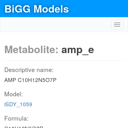
BiGG Models
Toggl
navig
Metabolite:
amp_e
Descriptive name:
AMP C10H12N5O7P
Model:
iSDY_1059
Formula: