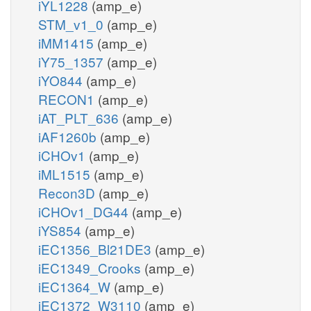
iYL1228
(amp_e)
STM_v1_0
(amp_e)
iMM1415
(amp_e)
iY75_1357
(amp_e)
iYO844
(amp_e)
RECON1
(amp_e)
iAT_PLT_636
(amp_e)
iAF1260b
(amp_e)
iCHOv1
(amp_e)
iML1515
(amp_e)
Recon3D
(amp_e)
iCHOv1_DG44
(amp_e)
iYS854
(amp_e)
iEC1356_Bl21DE3
(amp_e)
iEC1349_Crooks
(amp_e)
iEC1364_W
(amp_e)
iEC1372_W3110
(amp_e)