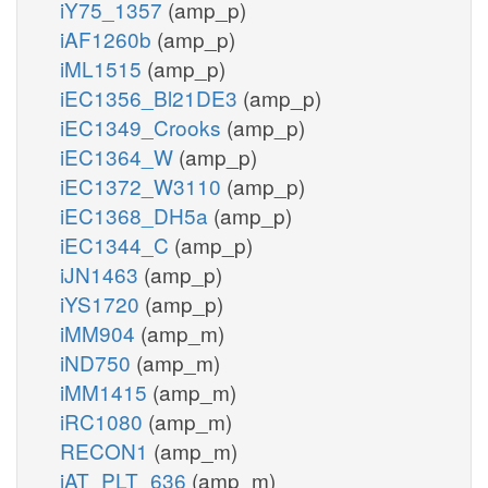
iY75_1357
(amp_p)
iAF1260b
(amp_p)
iML1515
(amp_p)
iEC1356_Bl21DE3
(amp_p)
iEC1349_Crooks
(amp_p)
iEC1364_W
(amp_p)
iEC1372_W3110
(amp_p)
iEC1368_DH5a
(amp_p)
iEC1344_C
(amp_p)
iJN1463
(amp_p)
iYS1720
(amp_p)
iMM904
(amp_m)
iND750
(amp_m)
iMM1415
(amp_m)
iRC1080
(amp_m)
RECON1
(amp_m)
iAT_PLT_636
(amp_m)