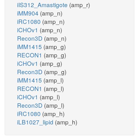
iIS312_Amastigote
(amp_r)
iMM904
(amp_n)
iRC1080
(amp_n)
iCHOv1
(amp_n)
Recon3D
(amp_n)
iMM1415
(amp_g)
RECON1
(amp_g)
iCHOv1
(amp_g)
Recon3D
(amp_g)
iMM1415
(amp_l)
RECON1
(amp_l)
iCHOv1
(amp_l)
Recon3D
(amp_l)
iRC1080
(amp_h)
iLB1027_lipid
(amp_h)