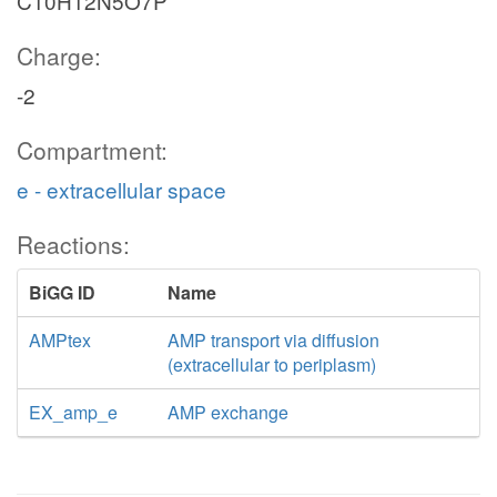
C10H12N5O7P
Charge:
-2
Compartment:
e - extracellular space
Reactions:
BiGG ID
Name
AMPtex
AMP transport via diffusion
(extracellular to periplasm)
EX_amp_e
AMP exchange