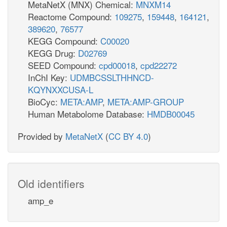
MetaNetX (MNX) Chemical:
MNXM14
Reactome Compound:
109275
,
159448
,
164121
,
389620
,
76577
KEGG Compound:
C00020
KEGG Drug:
D02769
SEED Compound:
cpd00018
,
cpd22272
InChI Key:
UDMBCSSLTHHNCD-
KQYNXXCUSA-L
BioCyc:
META:AMP
,
META:AMP-GROUP
Human Metabolome Database:
HMDB00045
Provided by
MetaNetX
(
CC BY 4.0
)
Old identifiers
amp_e