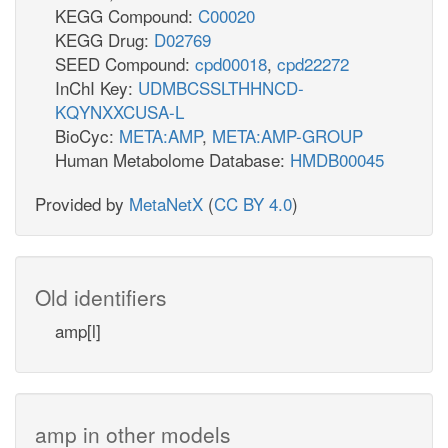
KEGG Compound:
C00020
KEGG Drug:
D02769
SEED Compound:
cpd00018
,
cpd22272
InChI Key:
UDMBCSSLTHHNCD-
KQYNXXCUSA-L
BioCyc:
META:AMP
,
META:AMP-GROUP
Human Metabolome Database:
HMDB00045
Provided by
MetaNetX
(
CC BY 4.0
)
Old identifiers
amp[l]
amp in other models