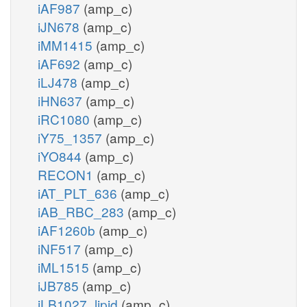
iAF987
(amp_c)
iJN678
(amp_c)
iMM1415
(amp_c)
iAF692
(amp_c)
iLJ478
(amp_c)
iHN637
(amp_c)
iRC1080
(amp_c)
iY75_1357
(amp_c)
iYO844
(amp_c)
RECON1
(amp_c)
iAT_PLT_636
(amp_c)
iAB_RBC_283
(amp_c)
iAF1260b
(amp_c)
iNF517
(amp_c)
iML1515
(amp_c)
iJB785
(amp_c)
iLB1027_lipid
(amp_c)