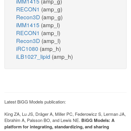
iMM1415
(amp_g)
RECON1
(amp_g)
Recon3D
(amp_g)
iMM1415
(amp_l)
RECON1
(amp_l)
Recon3D
(amp_l)
iRC1080
(amp_h)
iLB1027_lipid
(amp_h)
Latest BiGG Models publication:
King ZA, Lu JS, Dräger A, Miller PC, Federowicz S, Lerman JA,
Ebrahim A, Palsson BO, and Lewis NE.
BiGG Models: A
platform for integrating, standardizing, and sharing