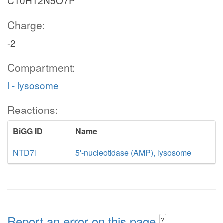
C10H12N5O7P
Charge:
-2
Compartment:
l - lysosome
Reactions:
BiGG ID
Name
NTD7l
5'-nucleotidase (AMP), lysosome
Report an error on this page
?