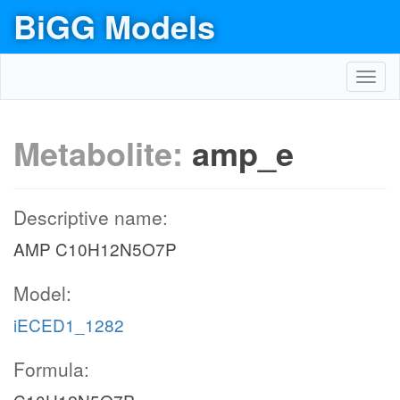
BiGG Models
Toggl
navig
Metabolite:
amp_e
Descriptive name:
AMP C10H12N5O7P
Model:
iECED1_1282
Formula: