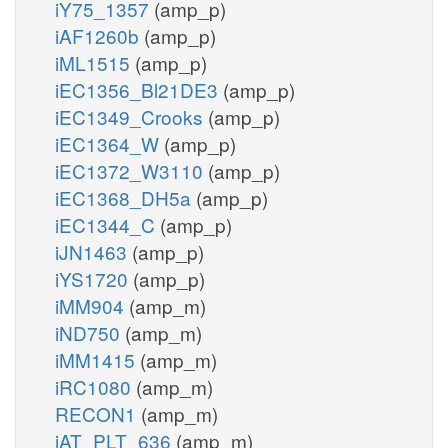
iY75_1357
(amp_p)
iAF1260b
(amp_p)
iML1515
(amp_p)
iEC1356_Bl21DE3
(amp_p)
iEC1349_Crooks
(amp_p)
iEC1364_W
(amp_p)
iEC1372_W3110
(amp_p)
iEC1368_DH5a
(amp_p)
iEC1344_C
(amp_p)
iJN1463
(amp_p)
iYS1720
(amp_p)
iMM904
(amp_m)
iND750
(amp_m)
iMM1415
(amp_m)
iRC1080
(amp_m)
RECON1
(amp_m)
iAT_PLT_636
(amp_m)