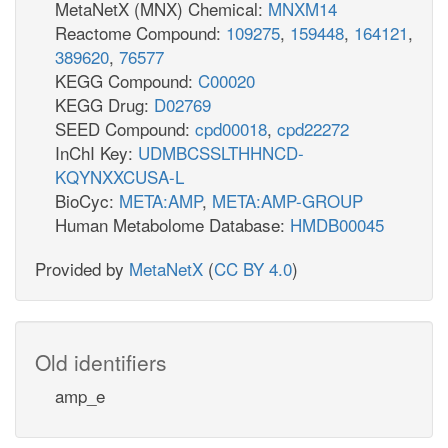
MetaNetX (MNX) Chemical:
MNXM14
Reactome Compound:
109275
,
159448
,
164121
,
389620
,
76577
KEGG Compound:
C00020
KEGG Drug:
D02769
SEED Compound:
cpd00018
,
cpd22272
InChI Key:
UDMBCSSLTHHNCD-
KQYNXXCUSA-L
BioCyc:
META:AMP
,
META:AMP-GROUP
Human Metabolome Database:
HMDB00045
Provided by
MetaNetX
(
CC BY 4.0
)
Old identifiers
amp_e