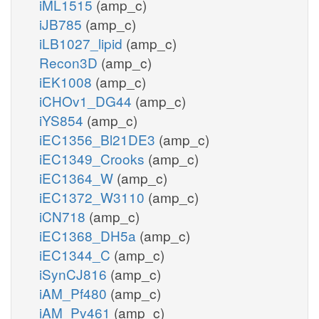
iML1515
(amp_c)
iJB785
(amp_c)
iLB1027_lipid
(amp_c)
Recon3D
(amp_c)
iEK1008
(amp_c)
iCHOv1_DG44
(amp_c)
iYS854
(amp_c)
iEC1356_Bl21DE3
(amp_c)
iEC1349_Crooks
(amp_c)
iEC1364_W
(amp_c)
iEC1372_W3110
(amp_c)
iCN718
(amp_c)
iEC1368_DH5a
(amp_c)
iEC1344_C
(amp_c)
iSynCJ816
(amp_c)
iAM_Pf480
(amp_c)
iAM_Pv461
(amp_c)