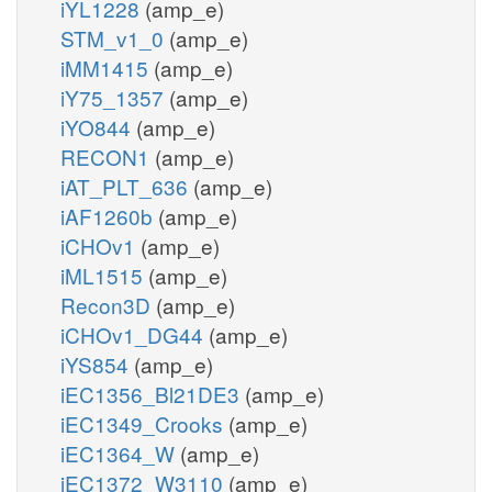
iYL1228
(amp_e)
STM_v1_0
(amp_e)
iMM1415
(amp_e)
iY75_1357
(amp_e)
iYO844
(amp_e)
RECON1
(amp_e)
iAT_PLT_636
(amp_e)
iAF1260b
(amp_e)
iCHOv1
(amp_e)
iML1515
(amp_e)
Recon3D
(amp_e)
iCHOv1_DG44
(amp_e)
iYS854
(amp_e)
iEC1356_Bl21DE3
(amp_e)
iEC1349_Crooks
(amp_e)
iEC1364_W
(amp_e)
iEC1372_W3110
(amp_e)