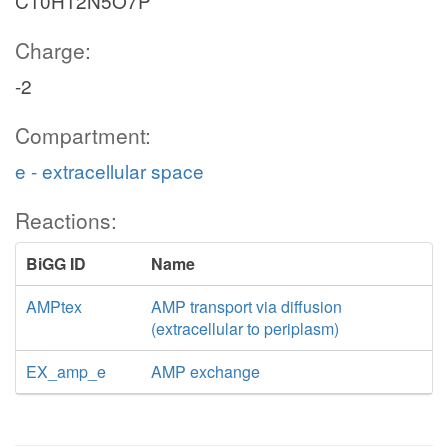
C10H12N5O7P
Charge:
-2
Compartment:
e - extracellular space
Reactions:
BiGG ID
Name
AMPtex
AMP transport via diffusion
(extracellular to periplasm)
EX_amp_e
AMP exchange