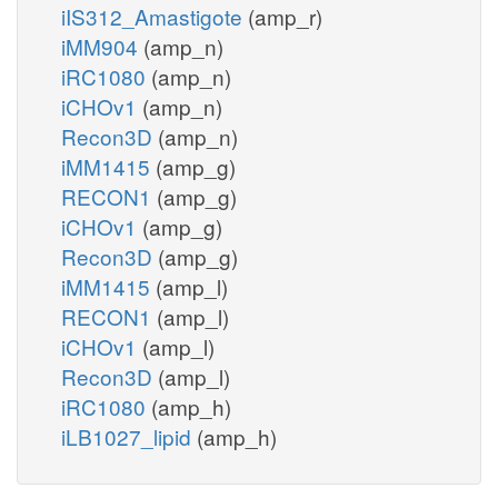
iIS312_Amastigote
(amp_r)
iMM904
(amp_n)
iRC1080
(amp_n)
iCHOv1
(amp_n)
Recon3D
(amp_n)
iMM1415
(amp_g)
RECON1
(amp_g)
iCHOv1
(amp_g)
Recon3D
(amp_g)
iMM1415
(amp_l)
RECON1
(amp_l)
iCHOv1
(amp_l)
Recon3D
(amp_l)
iRC1080
(amp_h)
iLB1027_lipid
(amp_h)