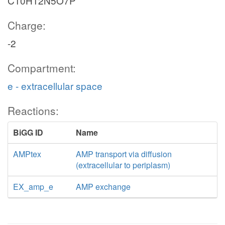
C10H12N5O7P
Charge:
-2
Compartment:
e - extracellular space
Reactions:
BiGG ID
Name
AMPtex
AMP transport via diffusion
(extracellular to periplasm)
EX_amp_e
AMP exchange