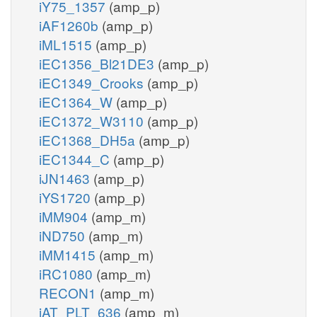
iY75_1357
(amp_p)
iAF1260b
(amp_p)
iML1515
(amp_p)
iEC1356_Bl21DE3
(amp_p)
iEC1349_Crooks
(amp_p)
iEC1364_W
(amp_p)
iEC1372_W3110
(amp_p)
iEC1368_DH5a
(amp_p)
iEC1344_C
(amp_p)
iJN1463
(amp_p)
iYS1720
(amp_p)
iMM904
(amp_m)
iND750
(amp_m)
iMM1415
(amp_m)
iRC1080
(amp_m)
RECON1
(amp_m)
iAT_PLT_636
(amp_m)