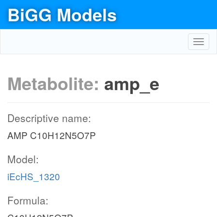
BiGG Models
Toggl
navig
Metabolite:
amp_e
Descriptive name:
AMP C10H12N5O7P
Model:
iEcHS_1320
Formula: