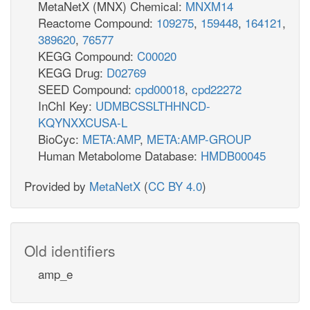
MetaNetX (MNX) Chemical:
MNXM14
Reactome Compound:
109275
,
159448
,
164121
,
389620
,
76577
KEGG Compound:
C00020
KEGG Drug:
D02769
SEED Compound:
cpd00018
,
cpd22272
InChI Key:
UDMBCSSLTHHNCD-
KQYNXXCUSA-L
BioCyc:
META:AMP
,
META:AMP-GROUP
Human Metabolome Database:
HMDB00045
Provided by
MetaNetX
(
CC BY 4.0
)
Old identifiers
amp_e