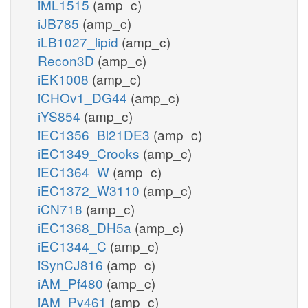
iML1515
(amp_c)
iJB785
(amp_c)
iLB1027_lipid
(amp_c)
Recon3D
(amp_c)
iEK1008
(amp_c)
iCHOv1_DG44
(amp_c)
iYS854
(amp_c)
iEC1356_Bl21DE3
(amp_c)
iEC1349_Crooks
(amp_c)
iEC1364_W
(amp_c)
iEC1372_W3110
(amp_c)
iCN718
(amp_c)
iEC1368_DH5a
(amp_c)
iEC1344_C
(amp_c)
iSynCJ816
(amp_c)
iAM_Pf480
(amp_c)
iAM_Pv461
(amp_c)