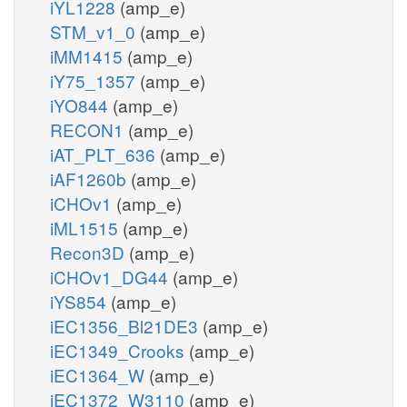
iYL1228
(amp_e)
STM_v1_0
(amp_e)
iMM1415
(amp_e)
iY75_1357
(amp_e)
iYO844
(amp_e)
RECON1
(amp_e)
iAT_PLT_636
(amp_e)
iAF1260b
(amp_e)
iCHOv1
(amp_e)
iML1515
(amp_e)
Recon3D
(amp_e)
iCHOv1_DG44
(amp_e)
iYS854
(amp_e)
iEC1356_Bl21DE3
(amp_e)
iEC1349_Crooks
(amp_e)
iEC1364_W
(amp_e)
iEC1372_W3110
(amp_e)