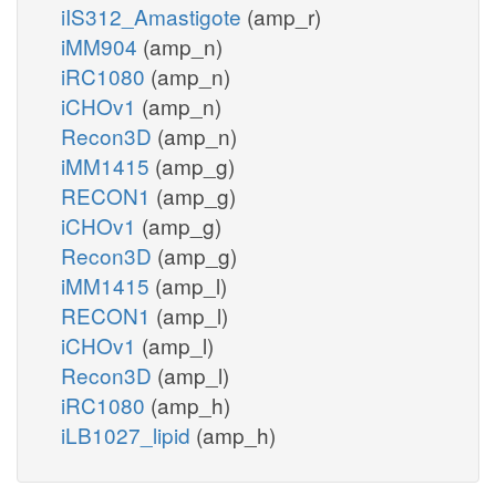
iIS312_Amastigote
(amp_r)
iMM904
(amp_n)
iRC1080
(amp_n)
iCHOv1
(amp_n)
Recon3D
(amp_n)
iMM1415
(amp_g)
RECON1
(amp_g)
iCHOv1
(amp_g)
Recon3D
(amp_g)
iMM1415
(amp_l)
RECON1
(amp_l)
iCHOv1
(amp_l)
Recon3D
(amp_l)
iRC1080
(amp_h)
iLB1027_lipid
(amp_h)