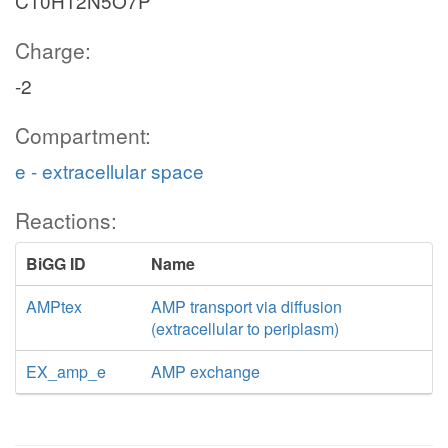
C10H12N5O7P
Charge:
-2
Compartment:
e - extracellular space
Reactions:
BiGG ID
Name
AMPtex
AMP transport via diffusion
(extracellular to periplasm)
EX_amp_e
AMP exchange