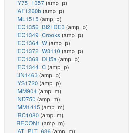
iY75_1357
(amp_p)
iAF1260b
(amp_p)
iML1515
(amp_p)
iEC1356_Bl21DE3
(amp_p)
iEC1349_Crooks
(amp_p)
iEC1364_W
(amp_p)
iEC1372_W3110
(amp_p)
iEC1368_DH5a
(amp_p)
iEC1344_C
(amp_p)
iJN1463
(amp_p)
iYS1720
(amp_p)
iMM904
(amp_m)
iND750
(amp_m)
iMM1415
(amp_m)
iRC1080
(amp_m)
RECON1
(amp_m)
iAT_PLT_636
(amp_m)