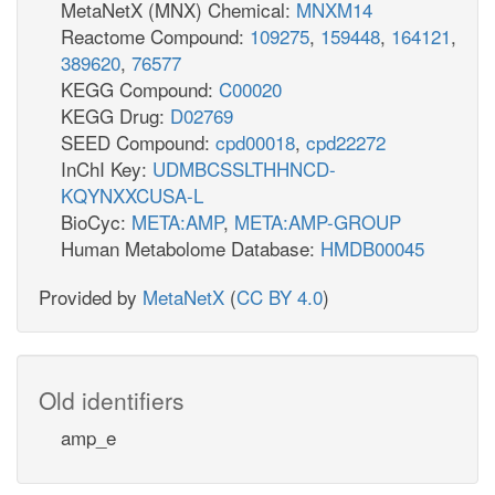
MetaNetX (MNX) Chemical:
MNXM14
Reactome Compound:
109275
,
159448
,
164121
,
389620
,
76577
KEGG Compound:
C00020
KEGG Drug:
D02769
SEED Compound:
cpd00018
,
cpd22272
InChI Key:
UDMBCSSLTHHNCD-
KQYNXXCUSA-L
BioCyc:
META:AMP
,
META:AMP-GROUP
Human Metabolome Database:
HMDB00045
Provided by
MetaNetX
(
CC BY 4.0
)
Old identifiers
amp_e