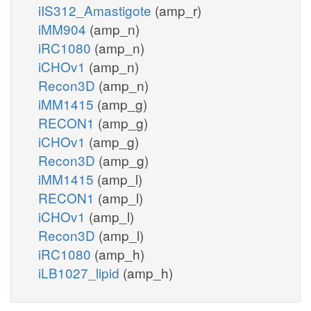
iIS312_Amastigote
(amp_r)
iMM904
(amp_n)
iRC1080
(amp_n)
iCHOv1
(amp_n)
Recon3D
(amp_n)
iMM1415
(amp_g)
RECON1
(amp_g)
iCHOv1
(amp_g)
Recon3D
(amp_g)
iMM1415
(amp_l)
RECON1
(amp_l)
iCHOv1
(amp_l)
Recon3D
(amp_l)
iRC1080
(amp_h)
iLB1027_lipid
(amp_h)