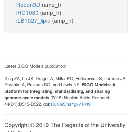
Recon3D
(amp_l)
iRC1080
(amp_h)
iLB1027_lipid
(amp_h)
Latest BiGG Models publication:
King ZA, Lu JS, Dräger A, Miller PC, Federowicz S, Lerman JA,
Ebrahim A, Palsson BO, and Lewis NE.
BiGG Models: A
platform for integrating, standardizing, and sharing
genome-scale models
(2016) Nucleic Acids Research
44(D1):D515-D522. doi:
10.1093/nar/gkv1049
Copyright © 2019 The Regents of the University