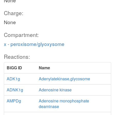
None
Charge:
None
Compartment:
x - peroxisome/glyoxysome
Reactions:
BiGG ID
Name
ADK1g
Adenylatekinase,glycosome
ADNK1g
Adenosine kinase
AMPDg
Adenosine monophosphate
deaminase