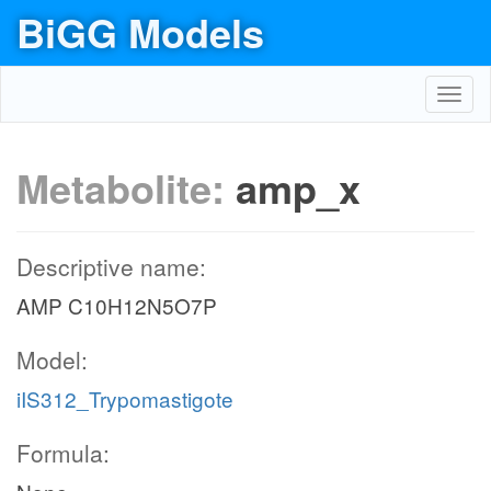
BiGG Models
Toggl
navig
Metabolite:
amp_x
Descriptive name:
AMP C10H12N5O7P
Model:
iIS312_Trypomastigote
Formula: