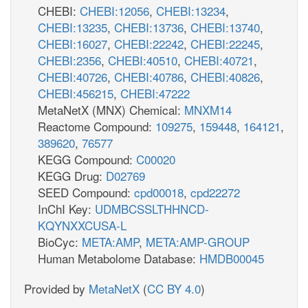
CHEBI:
CHEBI:12056
,
CHEBI:13234
,
CHEBI:13235
,
CHEBI:13736
,
CHEBI:13740
,
CHEBI:16027
,
CHEBI:22242
,
CHEBI:22245
,
CHEBI:2356
,
CHEBI:40510
,
CHEBI:40721
,
CHEBI:40726
,
CHEBI:40786
,
CHEBI:40826
,
CHEBI:456215
,
CHEBI:47222
MetaNetX (MNX) Chemical:
MNXM14
Reactome Compound:
109275
,
159448
,
164121
,
389620
,
76577
KEGG Compound:
C00020
KEGG Drug:
D02769
SEED Compound:
cpd00018
,
cpd22272
InChI Key:
UDMBCSSLTHHNCD-
KQYNXXCUSA-L
BioCyc:
META:AMP
,
META:AMP-GROUP
Human Metabolome Database:
HMDB00045
Provided by
MetaNetX
(
CC BY 4.0
)