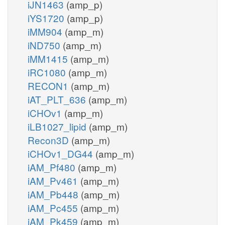
iJN1463
(amp_p)
iYS1720
(amp_p)
iMM904
(amp_m)
iND750
(amp_m)
iMM1415
(amp_m)
iRC1080
(amp_m)
RECON1
(amp_m)
iAT_PLT_636
(amp_m)
iCHOv1
(amp_m)
iLB1027_lipid
(amp_m)
Recon3D
(amp_m)
iCHOv1_DG44
(amp_m)
iAM_Pf480
(amp_m)
iAM_Pv461
(amp_m)
iAM_Pb448
(amp_m)
iAM_Pc455
(amp_m)
iAM_Pk459
(amp_m)