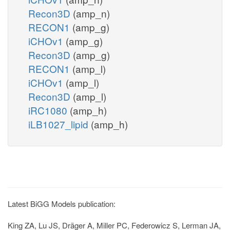
Recon3D
(amp_n)
RECON1
(amp_g)
iCHOv1
(amp_g)
Recon3D
(amp_g)
RECON1
(amp_l)
iCHOv1
(amp_l)
Recon3D
(amp_l)
iRC1080
(amp_h)
iLB1027_lipid
(amp_h)
Latest BiGG Models publication:
King ZA, Lu JS, Dräger A, Miller PC, Federowicz S, Lerman JA,