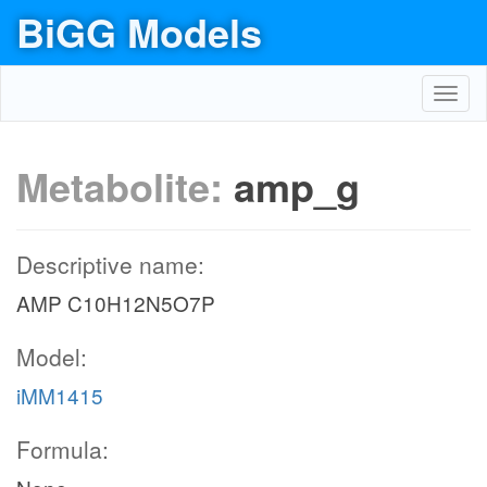
BiGG Models
Toggl
navig
Metabolite:
amp_g
Descriptive name:
AMP C10H12N5O7P
Model:
iMM1415
Formula: