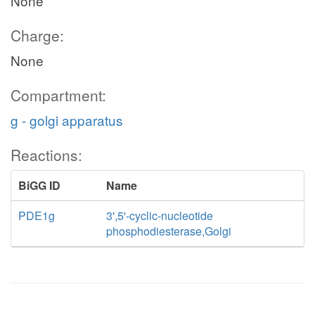
None
Charge:
None
Compartment:
g - golgi apparatus
Reactions:
BiGG ID
Name
PDE1g
3',5'-cyclic-nucleotide
phosphodiesterase,Golgi