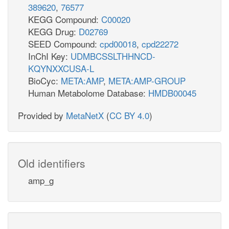
389620
,
76577
KEGG Compound:
C00020
KEGG Drug:
D02769
SEED Compound:
cpd00018
,
cpd22272
InChI Key:
UDMBCSSLTHHNCD-
KQYNXXCUSA-L
BioCyc:
META:AMP
,
META:AMP-GROUP
Human Metabolome Database:
HMDB00045
Provided by
MetaNetX
(
CC BY 4.0
)
Old identifiers
amp_g