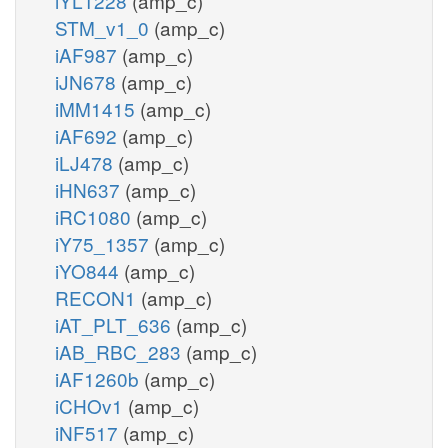
iYL1228
(amp_c)
STM_v1_0
(amp_c)
iAF987
(amp_c)
iJN678
(amp_c)
iMM1415
(amp_c)
iAF692
(amp_c)
iLJ478
(amp_c)
iHN637
(amp_c)
iRC1080
(amp_c)
iY75_1357
(amp_c)
iYO844
(amp_c)
RECON1
(amp_c)
iAT_PLT_636
(amp_c)
iAB_RBC_283
(amp_c)
iAF1260b
(amp_c)
iCHOv1
(amp_c)
iNF517
(amp_c)