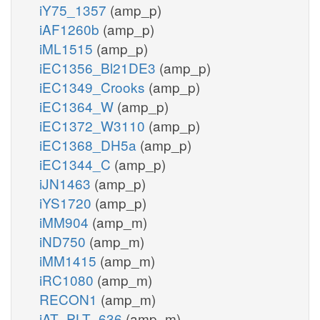
iY75_1357
(amp_p)
iAF1260b
(amp_p)
iML1515
(amp_p)
iEC1356_Bl21DE3
(amp_p)
iEC1349_Crooks
(amp_p)
iEC1364_W
(amp_p)
iEC1372_W3110
(amp_p)
iEC1368_DH5a
(amp_p)
iEC1344_C
(amp_p)
iJN1463
(amp_p)
iYS1720
(amp_p)
iMM904
(amp_m)
iND750
(amp_m)
iMM1415
(amp_m)
iRC1080
(amp_m)
RECON1
(amp_m)
iAT_PLT_636
(amp_m)