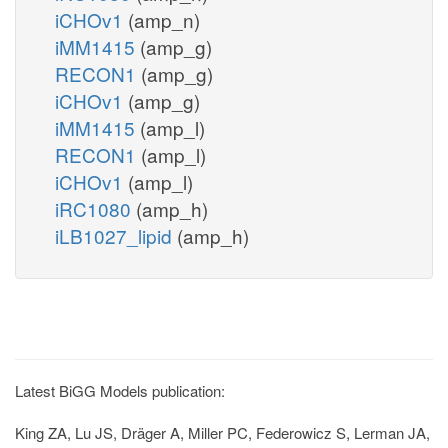
iCHOv1
(amp_n)
iMM1415
(amp_g)
RECON1
(amp_g)
iCHOv1
(amp_g)
iMM1415
(amp_l)
RECON1
(amp_l)
iCHOv1
(amp_l)
iRC1080
(amp_h)
iLB1027_lipid
(amp_h)
Latest BiGG Models publication:
King ZA, Lu JS, Dräger A, Miller PC, Federowicz S, Lerman JA,