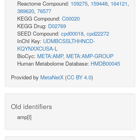
Reactome Compound:
109275
,
159448
,
164121
,
389620
,
76577
KEGG Compound:
C00020
KEGG Drug:
D02769
SEED Compound:
cpd00018
,
cpd22272
InChI Key:
UDMBCSSLTHHNCD-
KQYNXXCUSA-L
BioCyc:
META:AMP
,
META:AMP-GROUP
Human Metabolome Database:
HMDB00045
Provided by
MetaNetX
(
CC BY 4.0
)
Old identifiers
amp[l]