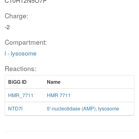
C10H12N5O7P
Charge:
-2
Compartment:
l - lysosome
Reactions:
BiGG ID
Name
HMR_7711
HMR 7711
NTD7l
5'-nucleotidase (AMP), lysosome