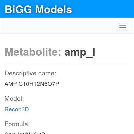
BiGG Models
Toggl
navig
Metabolite:
amp_l
Descriptive name:
AMP C10H12N5O7P
Model:
Recon3D
Formula: