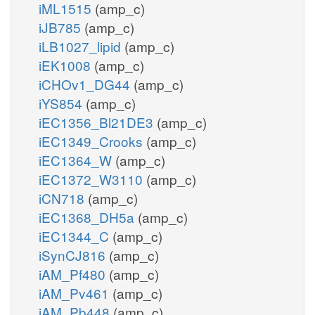
iML1515
(amp_c)
iJB785
(amp_c)
iLB1027_lipid
(amp_c)
iEK1008
(amp_c)
iCHOv1_DG44
(amp_c)
iYS854
(amp_c)
iEC1356_Bl21DE3
(amp_c)
iEC1349_Crooks
(amp_c)
iEC1364_W
(amp_c)
iEC1372_W3110
(amp_c)
iCN718
(amp_c)
iEC1368_DH5a
(amp_c)
iEC1344_C
(amp_c)
iSynCJ816
(amp_c)
iAM_Pf480
(amp_c)
iAM_Pv461
(amp_c)
iAM_Pb448
(amp_c)