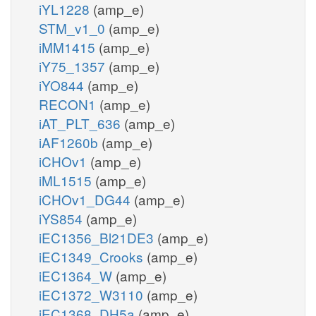
iYL1228
(amp_e)
STM_v1_0
(amp_e)
iMM1415
(amp_e)
iY75_1357
(amp_e)
iYO844
(amp_e)
RECON1
(amp_e)
iAT_PLT_636
(amp_e)
iAF1260b
(amp_e)
iCHOv1
(amp_e)
iML1515
(amp_e)
iCHOv1_DG44
(amp_e)
iYS854
(amp_e)
iEC1356_Bl21DE3
(amp_e)
iEC1349_Crooks
(amp_e)
iEC1364_W
(amp_e)
iEC1372_W3110
(amp_e)
iEC1368_DH5a
(amp_e)