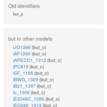
Old identifiers
but_p
but in other models
iJO1366
(but_c)
iAF1260
(but_c)
iAPECO1_1312
(but_c)
iPC815
(but_c)
iSF_1195
(but_c)
iBWG_1329
(but_c)
iB21_1397
(but_c)
ic_1306
(but_c)
iE2348C_1286
(but_c)
iEC042_1314
(but_c)