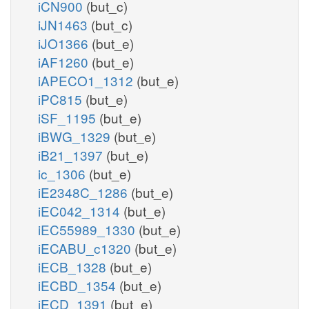
iCN900
(but_c)
iJN1463
(but_c)
iJO1366
(but_e)
iAF1260
(but_e)
iAPECO1_1312
(but_e)
iPC815
(but_e)
iSF_1195
(but_e)
iBWG_1329
(but_e)
iB21_1397
(but_e)
ic_1306
(but_e)
iE2348C_1286
(but_e)
iEC042_1314
(but_e)
iEC55989_1330
(but_e)
iECABU_c1320
(but_e)
iECB_1328
(but_e)
iECBD_1354
(but_e)
iECD_1391
(but_e)