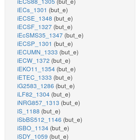
iECS88_1305
(but_e)
iECs_1301
(but_e)
iECSE_1348
(but_e)
iECSF_1327
(but_e)
iEcSMS35_1347
(but_e)
iECSP_1301
(but_e)
iECUMN_1333
(but_e)
iECW_1372
(but_e)
iEKO11_1354
(but_e)
iETEC_1333
(but_e)
iG2583_1286
(but_e)
iLF82_1304
(but_e)
iNRG857_1313
(but_e)
iS_1188
(but_e)
iSbBS512_1146
(but_e)
iSBO_1134
(but_e)
iSDY_1059
(but_e)