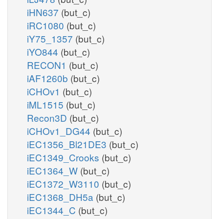
iHN637
(but_c)
iRC1080
(but_c)
iY75_1357
(but_c)
iYO844
(but_c)
RECON1
(but_c)
iAF1260b
(but_c)
iCHOv1
(but_c)
iML1515
(but_c)
Recon3D
(but_c)
iCHOv1_DG44
(but_c)
iEC1356_Bl21DE3
(but_c)
iEC1349_Crooks
(but_c)
iEC1364_W
(but_c)
iEC1372_W3110
(but_c)
iEC1368_DH5a
(but_c)
iEC1344_C
(but_c)