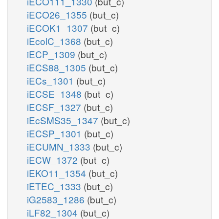
iECO111_1330
(but_c)
iECO26_1355
(but_c)
iECOK1_1307
(but_c)
iEcolC_1368
(but_c)
iECP_1309
(but_c)
iECS88_1305
(but_c)
iECs_1301
(but_c)
iECSE_1348
(but_c)
iECSF_1327
(but_c)
iEcSMS35_1347
(but_c)
iECSP_1301
(but_c)
iECUMN_1333
(but_c)
iECW_1372
(but_c)
iEKO11_1354
(but_c)
iETEC_1333
(but_c)
iG2583_1286
(but_c)
iLF82_1304
(but_c)