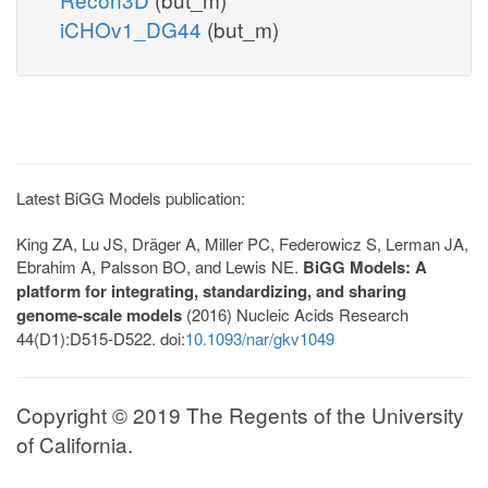
iCHOv1_DG44
(but_m)
Latest BiGG Models publication:
King ZA, Lu JS, Dräger A, Miller PC, Federowicz S, Lerman JA,
Ebrahim A, Palsson BO, and Lewis NE.
BiGG Models: A
platform for integrating, standardizing, and sharing
genome-scale models
(2016) Nucleic Acids Research
44(D1):D515-D522. doi:
10.1093/nar/gkv1049
Copyright © 2019 The Regents of the University
of California.