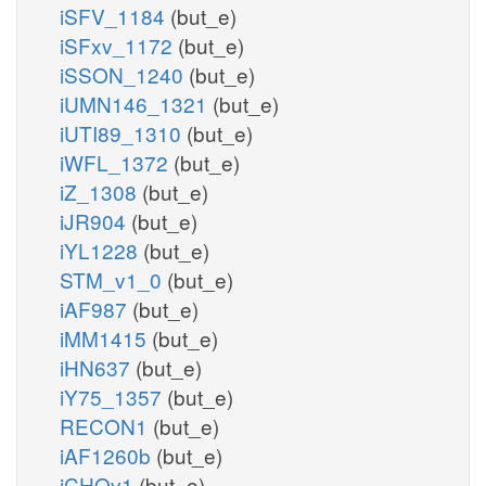
iSFV_1184
(but_e)
iSFxv_1172
(but_e)
iSSON_1240
(but_e)
iUMN146_1321
(but_e)
iUTI89_1310
(but_e)
iWFL_1372
(but_e)
iZ_1308
(but_e)
iJR904
(but_e)
iYL1228
(but_e)
STM_v1_0
(but_e)
iAF987
(but_e)
iMM1415
(but_e)
iHN637
(but_e)
iY75_1357
(but_e)
RECON1
(but_e)
iAF1260b
(but_e)
iCHOv1
(but_e)