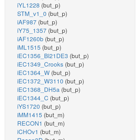
iYL1228
(but_p)
STM_v1_0
(but_p)
iAF987
(but_p)
iY75_1357
(but_p)
iAF1260b
(but_p)
iML1515
(but_p)
iEC1356_Bl21DE3
(but_p)
iEC1349_Crooks
(but_p)
iEC1364_W
(but_p)
iEC1372_W3110
(but_p)
iEC1368_DH5a
(but_p)
iEC1344_C
(but_p)
iYS1720
(but_p)
iMM1415
(but_m)
RECON1
(but_m)
iCHOv1
(but_m)
Recon3D
(but_m)