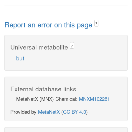
Report an error on this page
?
Universal metabolite
?
but
External database links
MetaNetX (MNX) Chemical:
MNXM162281
Provided by
MetaNetX
(
CC BY 4.0
)