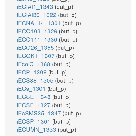
iECIAI1_1343
(but_p)
iECIAI39_1322
(but_p)
iECNA114_1301
(but_p)
iECO103_1326
(but_p)
iECO111_1330
(but_p)
iECO26_1355
(but_p)
iECOK1_1307
(but_p)
iEcolC_1368
(but_p)
iECP_1309
(but_p)
iECS88_1305
(but_p)
iECs_1301
(but_p)
iECSE_1348
(but_p)
iECSF_1327
(but_p)
iEcSMS35_1347
(but_p)
iECSP_1301
(but_p)
iECUMN_1333
(but_p)