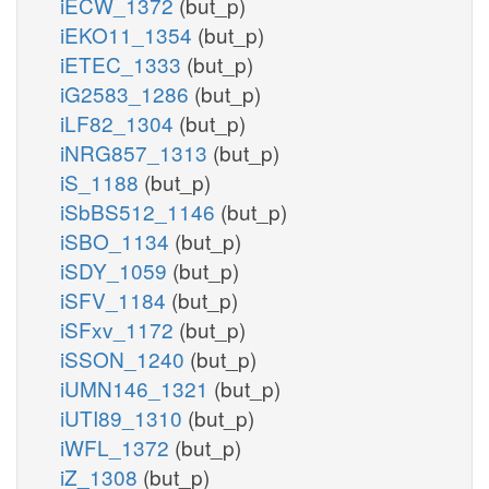
iECW_1372
(but_p)
iEKO11_1354
(but_p)
iETEC_1333
(but_p)
iG2583_1286
(but_p)
iLF82_1304
(but_p)
iNRG857_1313
(but_p)
iS_1188
(but_p)
iSbBS512_1146
(but_p)
iSBO_1134
(but_p)
iSDY_1059
(but_p)
iSFV_1184
(but_p)
iSFxv_1172
(but_p)
iSSON_1240
(but_p)
iUMN146_1321
(but_p)
iUTI89_1310
(but_p)
iWFL_1372
(but_p)
iZ_1308
(but_p)