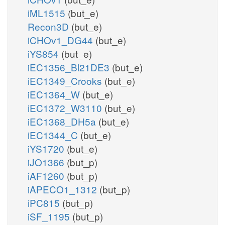
iML1515
(but_e)
Recon3D
(but_e)
iCHOv1_DG44
(but_e)
iYS854
(but_e)
iEC1356_Bl21DE3
(but_e)
iEC1349_Crooks
(but_e)
iEC1364_W
(but_e)
iEC1372_W3110
(but_e)
iEC1368_DH5a
(but_e)
iEC1344_C
(but_e)
iYS1720
(but_e)
iJO1366
(but_p)
iAF1260
(but_p)
iAPECO1_1312
(but_p)
iPC815
(but_p)
iSF_1195
(but_p)