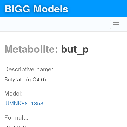
BiGG Models
Toggl
navig
Metabolite:
but_p
Descriptive name:
Butyrate (n-C4:0)
Model:
iUMNK88_1353
Formula: