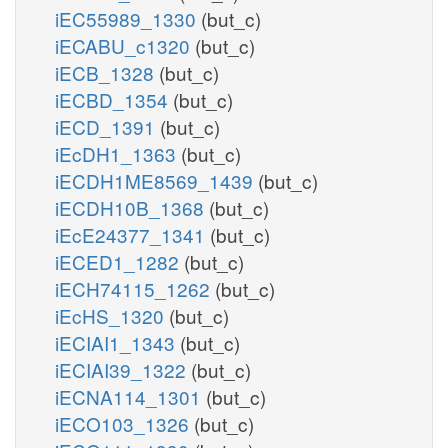
iEC55989_1330
(but_c)
iECABU_c1320
(but_c)
iECB_1328
(but_c)
iECBD_1354
(but_c)
iECD_1391
(but_c)
iEcDH1_1363
(but_c)
iECDH1ME8569_1439
(but_c)
iECDH10B_1368
(but_c)
iEcE24377_1341
(but_c)
iECED1_1282
(but_c)
iECH74115_1262
(but_c)
iEcHS_1320
(but_c)
iECIAI1_1343
(but_c)
iECIAI39_1322
(but_c)
iECNA114_1301
(but_c)
iECO103_1326
(but_c)