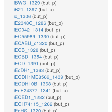
iBWG_1329
(but_p)
iB21_1397
(but_p)
ic_1306
(but_p)
iE2348C_1286
(but_p)
iEC042_1314
(but_p)
iEC55989_1330
(but_p)
iECABU_c1320
(but_p)
iECB_1328
(but_p)
iECBD_1354
(but_p)
iECD_1391
(but_p)
iEcDH1_1363
(but_p)
iECDH1ME8569_1439
(but_p)
iECDH10B_1368
(but_p)
iEcE24377_1341
(but_p)
iECED1_1282
(but_p)
iECH74115_1262
(but_p)
iEcHS_1320
(but_p)