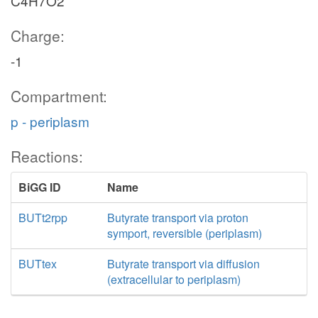
C4H7O2
Charge:
-1
Compartment:
p - periplasm
Reactions:
BiGG ID
Name
BUTt2rpp
Butyrate transport via proton
symport, reversible (periplasm)
BUTtex
Butyrate transport via diffusion
(extracellular to periplasm)