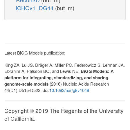
iCHOv1_DG44
(but_m)
Latest BiGG Models publication:
King ZA, Lu JS, Dräger A, Miller PC, Federowicz S, Lerman JA,
Ebrahim A, Palsson BO, and Lewis NE.
BiGG Models: A
platform for integrating, standardizing, and sharing
genome-scale models
(2016) Nucleic Acids Research
44(D1):D515-D522. doi:
10.1093/nar/gkv1049
Copyright © 2019 The Regents of the University
of California.