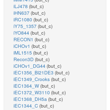
iLJ478
(but_c)
iHN637
(but_c)
iRC1080
(but_c)
iY75_1357
(but_c)
iYO844
(but_c)
RECON1
(but_c)
iCHOv1
(but_c)
iML1515
(but_c)
Recon3D
(but_c)
iCHOv1_DG44
(but_c)
iEC1356_Bl21DE3
(but_c)
iEC1349_Crooks
(but_c)
iEC1364_W
(but_c)
iEC1372_W3110
(but_c)
iEC1368_DH5a
(but_c)
iEC1344_C
(but_c)