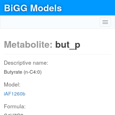
BiGG Models
Toggl
navig
Metabolite:
but_p
Descriptive name:
Butyrate (n-C4:0)
Model:
iAF1260b
Formula: