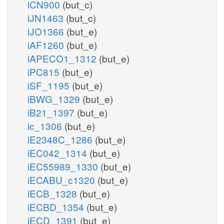
iCN900
(but_c)
iJN1463
(but_c)
iJO1366
(but_e)
iAF1260
(but_e)
iAPECO1_1312
(but_e)
iPC815
(but_e)
iSF_1195
(but_e)
iBWG_1329
(but_e)
iB21_1397
(but_e)
ic_1306
(but_e)
iE2348C_1286
(but_e)
iEC042_1314
(but_e)
iEC55989_1330
(but_e)
iECABU_c1320
(but_e)
iECB_1328
(but_e)
iECBD_1354
(but_e)
iECD_1391
(but_e)