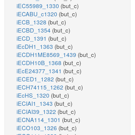
iEC55989_1330
(but_c)
iECABU_c1320
(but_c)
iECB_1328
(but_c)
iECBD_1354
(but_c)
iECD_1391
(but_c)
iEcDH1_1363
(but_c)
iECDH1ME8569_1439
(but_c)
iECDH10B_1368
(but_c)
iEcE24377_1341
(but_c)
iECED1_1282
(but_c)
iECH74115_1262
(but_c)
iEcHS_1320
(but_c)
iECIAI1_1343
(but_c)
iECIAI39_1322
(but_c)
iECNA114_1301
(but_c)
iECO103_1326
(but_c)