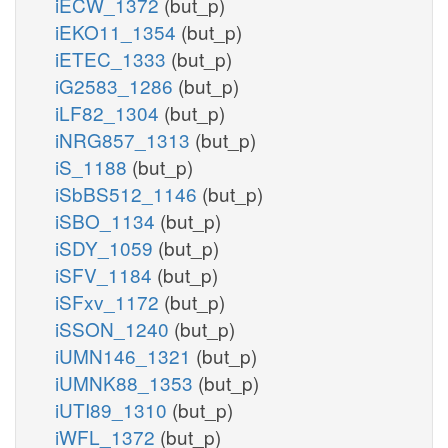
iECW_1372
(but_p)
iEKO11_1354
(but_p)
iETEC_1333
(but_p)
iG2583_1286
(but_p)
iLF82_1304
(but_p)
iNRG857_1313
(but_p)
iS_1188
(but_p)
iSbBS512_1146
(but_p)
iSBO_1134
(but_p)
iSDY_1059
(but_p)
iSFV_1184
(but_p)
iSFxv_1172
(but_p)
iSSON_1240
(but_p)
iUMN146_1321
(but_p)
iUMNK88_1353
(but_p)
iUTI89_1310
(but_p)
iWFL_1372
(but_p)