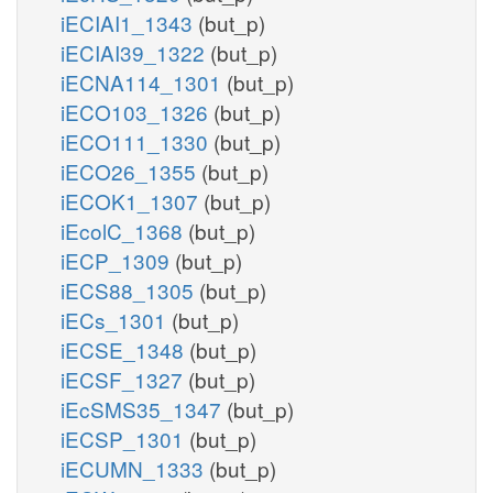
iECIAI1_1343
(but_p)
iECIAI39_1322
(but_p)
iECNA114_1301
(but_p)
iECO103_1326
(but_p)
iECO111_1330
(but_p)
iECO26_1355
(but_p)
iECOK1_1307
(but_p)
iEcolC_1368
(but_p)
iECP_1309
(but_p)
iECS88_1305
(but_p)
iECs_1301
(but_p)
iECSE_1348
(but_p)
iECSF_1327
(but_p)
iEcSMS35_1347
(but_p)
iECSP_1301
(but_p)
iECUMN_1333
(but_p)