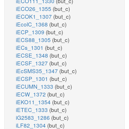
iECO111_1330
(but_c)
iECO26_1355
(but_c)
iECOK1_1307
(but_c)
iEcolC_1368
(but_c)
iECP_1309
(but_c)
iECS88_1305
(but_c)
iECs_1301
(but_c)
iECSE_1348
(but_c)
iECSF_1327
(but_c)
iEcSMS35_1347
(but_c)
iECSP_1301
(but_c)
iECUMN_1333
(but_c)
iECW_1372
(but_c)
iEKO11_1354
(but_c)
iETEC_1333
(but_c)
iG2583_1286
(but_c)
iLF82_1304
(but_c)