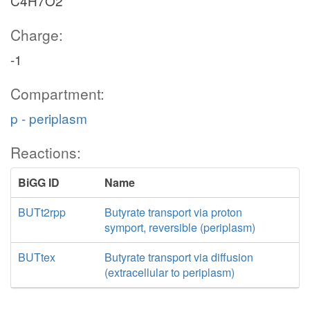
C4H7O2
Charge:
-1
Compartment:
p - periplasm
Reactions:
BiGG ID
Name
BUTt2rpp
Butyrate transport via proton
symport, reversible (periplasm)
BUTtex
Butyrate transport via diffusion
(extracellular to periplasm)