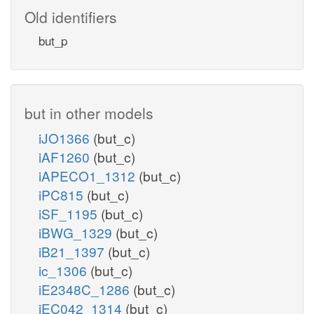
Old identifiers
but_p
but in other models
iJO1366
(but_c)
iAF1260
(but_c)
iAPECO1_1312
(but_c)
iPC815
(but_c)
iSF_1195
(but_c)
iBWG_1329
(but_c)
iB21_1397
(but_c)
ic_1306
(but_c)
iE2348C_1286
(but_c)
iEC042_1314
(but_c)