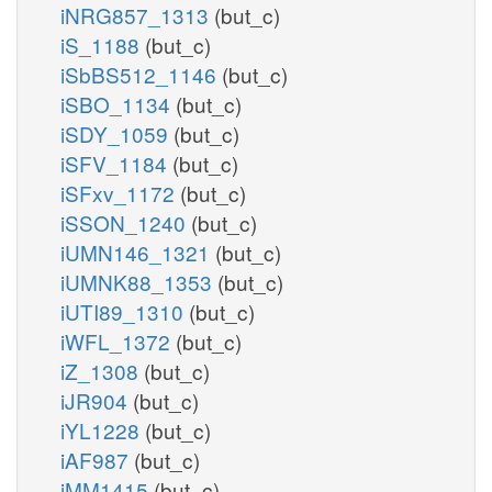
iNRG857_1313
(but_c)
iS_1188
(but_c)
iSbBS512_1146
(but_c)
iSBO_1134
(but_c)
iSDY_1059
(but_c)
iSFV_1184
(but_c)
iSFxv_1172
(but_c)
iSSON_1240
(but_c)
iUMN146_1321
(but_c)
iUMNK88_1353
(but_c)
iUTI89_1310
(but_c)
iWFL_1372
(but_c)
iZ_1308
(but_c)
iJR904
(but_c)
iYL1228
(but_c)
iAF987
(but_c)
iMM1415
(but_c)