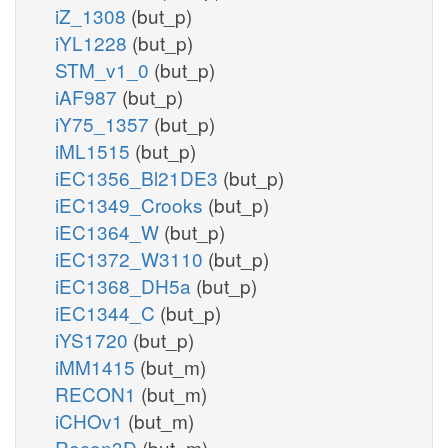
iZ_1308
(but_p)
iYL1228
(but_p)
STM_v1_0
(but_p)
iAF987
(but_p)
iY75_1357
(but_p)
iML1515
(but_p)
iEC1356_Bl21DE3
(but_p)
iEC1349_Crooks
(but_p)
iEC1364_W
(but_p)
iEC1372_W3110
(but_p)
iEC1368_DH5a
(but_p)
iEC1344_C
(but_p)
iYS1720
(but_p)
iMM1415
(but_m)
RECON1
(but_m)
iCHOv1
(but_m)
Recon3D
(but_m)