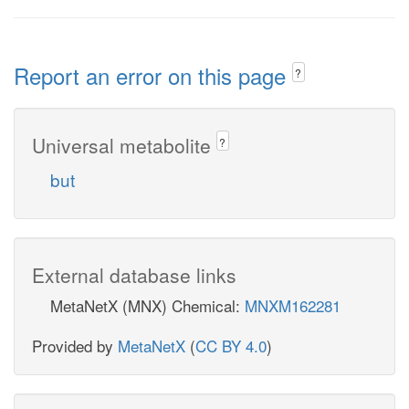
Report an error on this page
?
Universal metabolite
?
but
External database links
MetaNetX (MNX) Chemical:
MNXM162281
Provided by
MetaNetX
(
CC BY 4.0
)