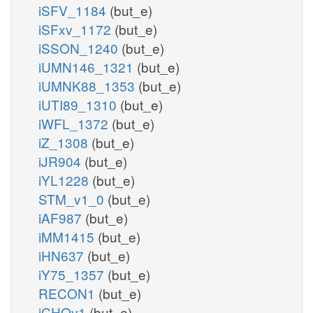
iSFV_1184
(but_e)
iSFxv_1172
(but_e)
iSSON_1240
(but_e)
iUMN146_1321
(but_e)
iUMNK88_1353
(but_e)
iUTI89_1310
(but_e)
iWFL_1372
(but_e)
iZ_1308
(but_e)
iJR904
(but_e)
iYL1228
(but_e)
STM_v1_0
(but_e)
iAF987
(but_e)
iMM1415
(but_e)
iHN637
(but_e)
iY75_1357
(but_e)
RECON1
(but_e)
iCHOv1
(but_e)