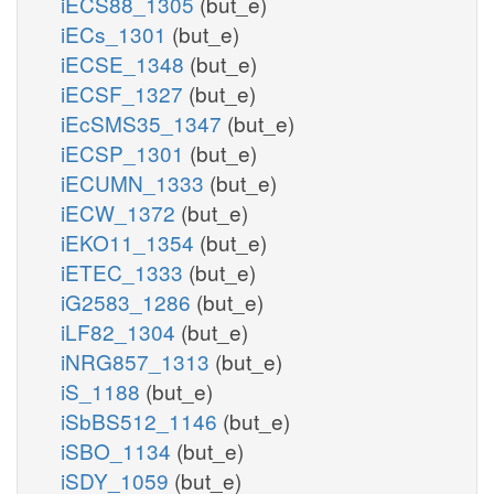
iECS88_1305
(but_e)
iECs_1301
(but_e)
iECSE_1348
(but_e)
iECSF_1327
(but_e)
iEcSMS35_1347
(but_e)
iECSP_1301
(but_e)
iECUMN_1333
(but_e)
iECW_1372
(but_e)
iEKO11_1354
(but_e)
iETEC_1333
(but_e)
iG2583_1286
(but_e)
iLF82_1304
(but_e)
iNRG857_1313
(but_e)
iS_1188
(but_e)
iSbBS512_1146
(but_e)
iSBO_1134
(but_e)
iSDY_1059
(but_e)