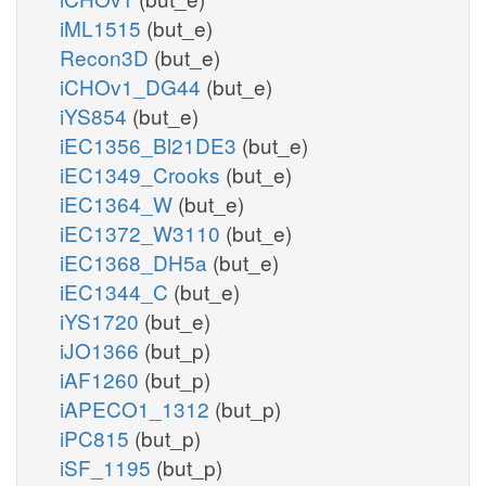
iML1515
(but_e)
Recon3D
(but_e)
iCHOv1_DG44
(but_e)
iYS854
(but_e)
iEC1356_Bl21DE3
(but_e)
iEC1349_Crooks
(but_e)
iEC1364_W
(but_e)
iEC1372_W3110
(but_e)
iEC1368_DH5a
(but_e)
iEC1344_C
(but_e)
iYS1720
(but_e)
iJO1366
(but_p)
iAF1260
(but_p)
iAPECO1_1312
(but_p)
iPC815
(but_p)
iSF_1195
(but_p)