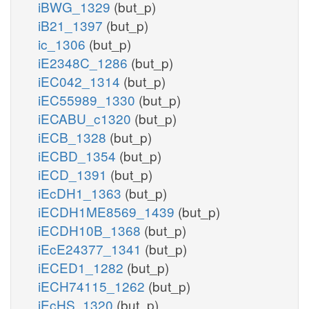
iBWG_1329
(but_p)
iB21_1397
(but_p)
ic_1306
(but_p)
iE2348C_1286
(but_p)
iEC042_1314
(but_p)
iEC55989_1330
(but_p)
iECABU_c1320
(but_p)
iECB_1328
(but_p)
iECBD_1354
(but_p)
iECD_1391
(but_p)
iEcDH1_1363
(but_p)
iECDH1ME8569_1439
(but_p)
iECDH10B_1368
(but_p)
iEcE24377_1341
(but_p)
iECED1_1282
(but_p)
iECH74115_1262
(but_p)
iEcHS_1320
(but_p)