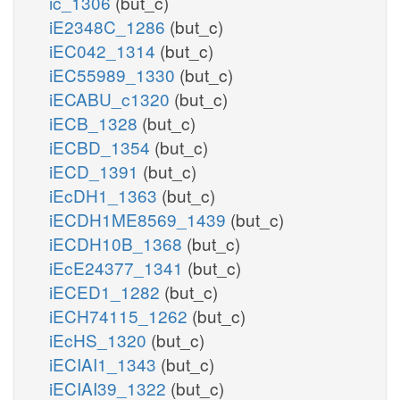
ic_1306
(but_c)
iE2348C_1286
(but_c)
iEC042_1314
(but_c)
iEC55989_1330
(but_c)
iECABU_c1320
(but_c)
iECB_1328
(but_c)
iECBD_1354
(but_c)
iECD_1391
(but_c)
iEcDH1_1363
(but_c)
iECDH1ME8569_1439
(but_c)
iECDH10B_1368
(but_c)
iEcE24377_1341
(but_c)
iECED1_1282
(but_c)
iECH74115_1262
(but_c)
iEcHS_1320
(but_c)
iECIAI1_1343
(but_c)
iECIAI39_1322
(but_c)