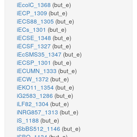
iEcolC_1368
(but_e)
iECP_1309
(but_e)
iECS88_1305
(but_e)
iECs_1301
(but_e)
iECSE_1348
(but_e)
iECSF_1327
(but_e)
iEcSMS35_1347
(but_e)
iECSP_1301
(but_e)
iECUMN_1333
(but_e)
iECW_1372
(but_e)
iEKO11_1354
(but_e)
iG2583_1286
(but_e)
iLF82_1304
(but_e)
iNRG857_1313
(but_e)
iS_1188
(but_e)
iSbBS512_1146
(but_e)
iSBO_1134
(but_e)