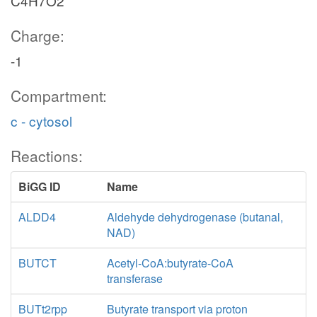
C4H7O2
Charge:
-1
Compartment:
c - cytosol
Reactions:
BiGG ID
Name
ALDD4
Aldehyde dehydrogenase (butanal,
NAD)
BUTCT
Acetyl-CoA:butyrate-CoA
transferase
BUTt2rpp
Butyrate transport via proton