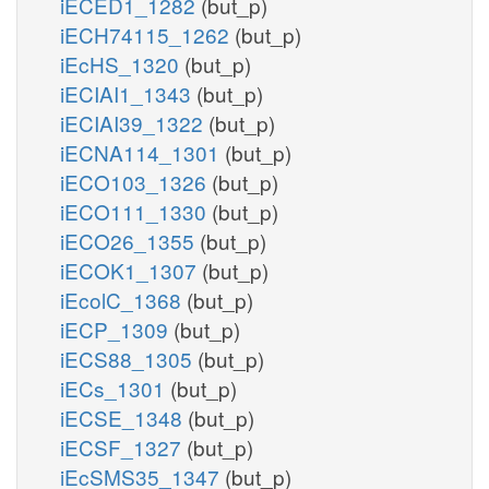
iECED1_1282
(but_p)
iECH74115_1262
(but_p)
iEcHS_1320
(but_p)
iECIAI1_1343
(but_p)
iECIAI39_1322
(but_p)
iECNA114_1301
(but_p)
iECO103_1326
(but_p)
iECO111_1330
(but_p)
iECO26_1355
(but_p)
iECOK1_1307
(but_p)
iEcolC_1368
(but_p)
iECP_1309
(but_p)
iECS88_1305
(but_p)
iECs_1301
(but_p)
iECSE_1348
(but_p)
iECSF_1327
(but_p)
iEcSMS35_1347
(but_p)