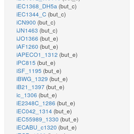
iEC1368_DH5a
(but_c)
iEC1344_C
(but_c)
iCN900
(but_c)
iJN1463
(but_c)
iJO1366
(but_e)
iAF1260
(but_e)
iAPECO1_1312
(but_e)
iPC815
(but_e)
iSF_1195
(but_e)
iBWG_1329
(but_e)
iB21_1397
(but_e)
ic_1306
(but_e)
iE2348C_1286
(but_e)
iEC042_1314
(but_e)
iEC55989_1330
(but_e)
iECABU_c1320
(but_e)