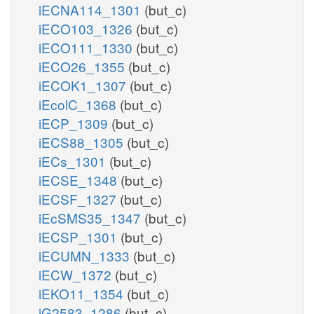
iECNA114_1301
(but_c)
iECO103_1326
(but_c)
iECO111_1330
(but_c)
iECO26_1355
(but_c)
iECOK1_1307
(but_c)
iEcolC_1368
(but_c)
iECP_1309
(but_c)
iECS88_1305
(but_c)
iECs_1301
(but_c)
iECSE_1348
(but_c)
iECSF_1327
(but_c)
iEcSMS35_1347
(but_c)
iECSP_1301
(but_c)
iECUMN_1333
(but_c)
iECW_1372
(but_c)
iEKO11_1354
(but_c)
iG2583_1286
(but_c)