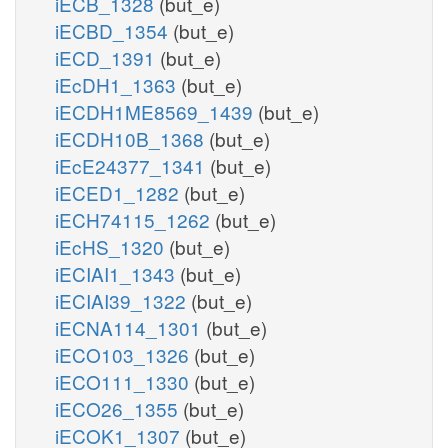
iECB_1328
(but_e)
iECBD_1354
(but_e)
iECD_1391
(but_e)
iEcDH1_1363
(but_e)
iECDH1ME8569_1439
(but_e)
iECDH10B_1368
(but_e)
iEcE24377_1341
(but_e)
iECED1_1282
(but_e)
iECH74115_1262
(but_e)
iEcHS_1320
(but_e)
iECIAI1_1343
(but_e)
iECIAI39_1322
(but_e)
iECNA114_1301
(but_e)
iECO103_1326
(but_e)
iECO111_1330
(but_e)
iECO26_1355
(but_e)
iECOK1_1307
(but_e)