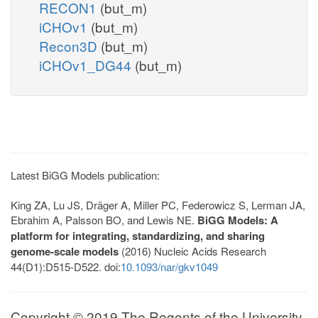
RECON1
(but_m)
iCHOv1
(but_m)
Recon3D
(but_m)
iCHOv1_DG44
(but_m)
Latest BiGG Models publication:
King ZA, Lu JS, Dräger A, Miller PC, Federowicz S, Lerman JA,
Ebrahim A, Palsson BO, and Lewis NE.
BiGG Models: A
platform for integrating, standardizing, and sharing
genome-scale models
(2016) Nucleic Acids Research
44(D1):D515-D522. doi:
10.1093/nar/gkv1049
Copyright © 2019 The Regents of the University