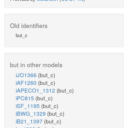
Old identifiers
but_c
but in other models
iJO1366
(but_c)
iAF1260
(but_c)
iAPECO1_1312
(but_c)
iPC815
(but_c)
iSF_1195
(but_c)
iBWG_1329
(but_c)
iB21_1397
(but_c)