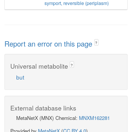
symport, reversible (periplasm)
Report an error on this page
?
Universal metabolite
?
but
External database links
MetaNetX (MNX) Chemical:
MNXM162281
Provided by
MetaNetX
(
CC BY 4.0
)