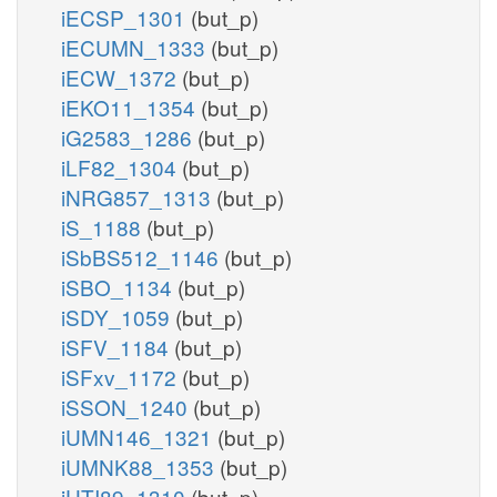
iECSP_1301
(but_p)
iECUMN_1333
(but_p)
iECW_1372
(but_p)
iEKO11_1354
(but_p)
iG2583_1286
(but_p)
iLF82_1304
(but_p)
iNRG857_1313
(but_p)
iS_1188
(but_p)
iSbBS512_1146
(but_p)
iSBO_1134
(but_p)
iSDY_1059
(but_p)
iSFV_1184
(but_p)
iSFxv_1172
(but_p)
iSSON_1240
(but_p)
iUMN146_1321
(but_p)
iUMNK88_1353
(but_p)
iUTI89_1310
(but_p)