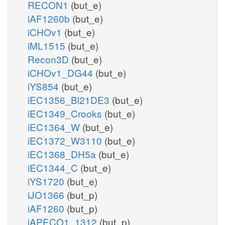
RECON1
(but_e)
iAF1260b
(but_e)
iCHOv1
(but_e)
iML1515
(but_e)
Recon3D
(but_e)
iCHOv1_DG44
(but_e)
iYS854
(but_e)
iEC1356_Bl21DE3
(but_e)
iEC1349_Crooks
(but_e)
iEC1364_W
(but_e)
iEC1372_W3110
(but_e)
iEC1368_DH5a
(but_e)
iEC1344_C
(but_e)
iYS1720
(but_e)
iJO1366
(but_p)
iAF1260
(but_p)
iAPECO1_1312
(but_p)