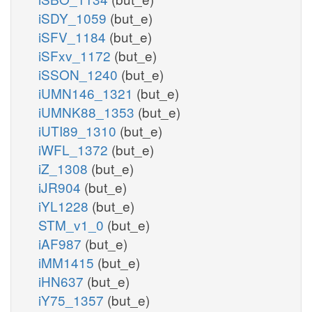
iSDY_1059
(but_e)
iSFV_1184
(but_e)
iSFxv_1172
(but_e)
iSSON_1240
(but_e)
iUMN146_1321
(but_e)
iUMNK88_1353
(but_e)
iUTI89_1310
(but_e)
iWFL_1372
(but_e)
iZ_1308
(but_e)
iJR904
(but_e)
iYL1228
(but_e)
STM_v1_0
(but_e)
iAF987
(but_e)
iMM1415
(but_e)
iHN637
(but_e)
iY75_1357
(but_e)