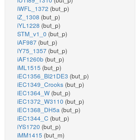
iWFL_1372
(but_p)
iZ_1308
(but_p)
iYL1228
(but_p)
STM_v1_0
(but_p)
iAF987
(but_p)
iY75_1357
(but_p)
iAF1260b
(but_p)
iML1515
(but_p)
iEC1356_Bl21DE3
(but_p)
iEC1349_Crooks
(but_p)
iEC1364_W
(but_p)
iEC1372_W3110
(but_p)
iEC1368_DH5a
(but_p)
iEC1344_C
(but_p)
iYS1720
(but_p)
iMM1415
(but_m)