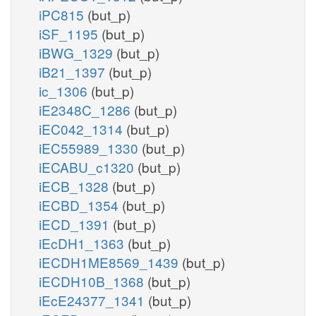
iPC815
(but_p)
iSF_1195
(but_p)
iBWG_1329
(but_p)
iB21_1397
(but_p)
ic_1306
(but_p)
iE2348C_1286
(but_p)
iEC042_1314
(but_p)
iEC55989_1330
(but_p)
iECABU_c1320
(but_p)
iECB_1328
(but_p)
iECBD_1354
(but_p)
iECD_1391
(but_p)
iEcDH1_1363
(but_p)
iECDH1ME8569_1439
(but_p)
iECDH10B_1368
(but_p)
iEcE24377_1341
(but_p)