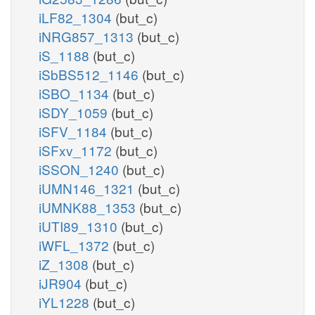
iLF82_1304
(but_c)
iNRG857_1313
(but_c)
iS_1188
(but_c)
iSbBS512_1146
(but_c)
iSBO_1134
(but_c)
iSDY_1059
(but_c)
iSFV_1184
(but_c)
iSFxv_1172
(but_c)
iSSON_1240
(but_c)
iUMN146_1321
(but_c)
iUMNK88_1353
(but_c)
iUTI89_1310
(but_c)
iWFL_1372
(but_c)
iZ_1308
(but_c)
iJR904
(but_c)
iYL1228
(but_c)