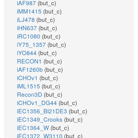
iAF987
(but_c)
iMM1415
(but_c)
iLJ478
(but_c)
iHN637
(but_c)
iRC1080
(but_c)
iY75_1357
(but_c)
iYO844
(but_c)
RECON1
(but_c)
iAF1260b
(but_c)
iCHOv1
(but_c)
iML1515
(but_c)
Recon3D
(but_c)
iCHOv1_DG44
(but_c)
iEC1356_Bl21DE3
(but_c)
iEC1349_Crooks
(but_c)
iEC1364_W
(but_c)
iEC1372_W3110
(but_c)