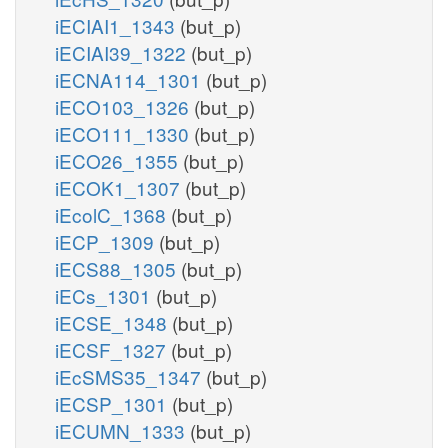
iECIAI1_1343
(but_p)
iECIAI39_1322
(but_p)
iECNA114_1301
(but_p)
iECO103_1326
(but_p)
iECO111_1330
(but_p)
iECO26_1355
(but_p)
iECOK1_1307
(but_p)
iEcolC_1368
(but_p)
iECP_1309
(but_p)
iECS88_1305
(but_p)
iECs_1301
(but_p)
iECSE_1348
(but_p)
iECSF_1327
(but_p)
iEcSMS35_1347
(but_p)
iECSP_1301
(but_p)
iECUMN_1333
(but_p)