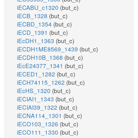
iECABU_c1320
(but_c)
iECB_1328
(but_c)
iECBD_1354
(but_c)
iECD_1391
(but_c)
iEcDH1_1363
(but_c)
iECDH1ME8569_1439
(but_c)
iECDH10B_1368
(but_c)
iEcE24377_1341
(but_c)
iECED1_1282
(but_c)
iECH74115_1262
(but_c)
iEcHS_1320
(but_c)
iECIAI1_1343
(but_c)
iECIAI39_1322
(but_c)
iECNA114_1301
(but_c)
iECO103_1326
(but_c)
iECO111_1330
(but_c)