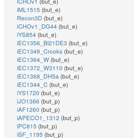
iCHOv1
(but_e)
iML1515
(but_e)
Recon3D
(but_e)
iCHOv1_DG44
(but_e)
iYS854
(but_e)
iEC1356_Bl21DE3
(but_e)
iEC1349_Crooks
(but_e)
iEC1364_W
(but_e)
iEC1372_W3110
(but_e)
iEC1368_DH5a
(but_e)
iEC1344_C
(but_e)
iYS1720
(but_e)
iJO1366
(but_p)
iAF1260
(but_p)
iAPECO1_1312
(but_p)
iPC815
(but_p)
iSF_1195
(but_p)