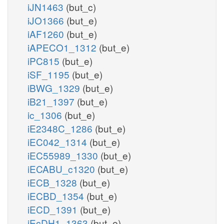
iJN1463
(but_c)
iJO1366
(but_e)
iAF1260
(but_e)
iAPECO1_1312
(but_e)
iPC815
(but_e)
iSF_1195
(but_e)
iBWG_1329
(but_e)
iB21_1397
(but_e)
ic_1306
(but_e)
iE2348C_1286
(but_e)
iEC042_1314
(but_e)
iEC55989_1330
(but_e)
iECABU_c1320
(but_e)
iECB_1328
(but_e)
iECBD_1354
(but_e)
iECD_1391
(but_e)
iEcDH1_1363
(but_e)