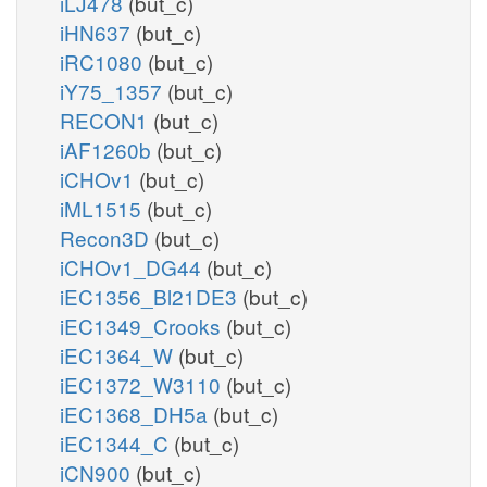
iLJ478
(but_c)
iHN637
(but_c)
iRC1080
(but_c)
iY75_1357
(but_c)
RECON1
(but_c)
iAF1260b
(but_c)
iCHOv1
(but_c)
iML1515
(but_c)
Recon3D
(but_c)
iCHOv1_DG44
(but_c)
iEC1356_Bl21DE3
(but_c)
iEC1349_Crooks
(but_c)
iEC1364_W
(but_c)
iEC1372_W3110
(but_c)
iEC1368_DH5a
(but_c)
iEC1344_C
(but_c)
iCN900
(but_c)