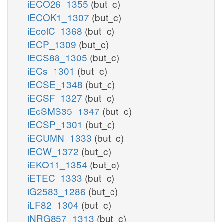
iECO26_1355
(but_c)
iECOK1_1307
(but_c)
iEcolC_1368
(but_c)
iECP_1309
(but_c)
iECS88_1305
(but_c)
iECs_1301
(but_c)
iECSE_1348
(but_c)
iECSF_1327
(but_c)
iEcSMS35_1347
(but_c)
iECSP_1301
(but_c)
iECUMN_1333
(but_c)
iECW_1372
(but_c)
iEKO11_1354
(but_c)
iETEC_1333
(but_c)
iG2583_1286
(but_c)
iLF82_1304
(but_c)
iNRG857_1313
(but_c)