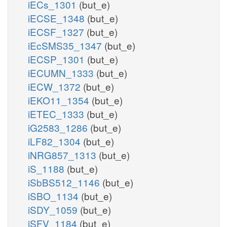
iECs_1301
(but_e)
iECSE_1348
(but_e)
iECSF_1327
(but_e)
iEcSMS35_1347
(but_e)
iECSP_1301
(but_e)
iECUMN_1333
(but_e)
iECW_1372
(but_e)
iEKO11_1354
(but_e)
iETEC_1333
(but_e)
iG2583_1286
(but_e)
iLF82_1304
(but_e)
iNRG857_1313
(but_e)
iS_1188
(but_e)
iSbBS512_1146
(but_e)
iSBO_1134
(but_e)
iSDY_1059
(but_e)
iSFV_1184
(but_e)