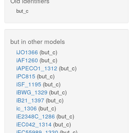
Old identifiers
but_c
but in other models
iJO1366
(but_c)
iAF1260
(but_c)
iAPECO1_1312
(but_c)
iPC815
(but_c)
iSF_1195
(but_c)
iBWG_1329
(but_c)
iB21_1397
(but_c)
ic_1306
(but_c)
iE2348C_1286
(but_c)
iEC042_1314
(but_c)
iEC55989_1330
(but_c)