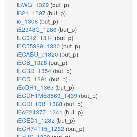
iBWG_1329
(but_p)
iB21_1397
(but_p)
ic_1306
(but_p)
iE2348C_1286
(but_p)
iEC042_1314
(but_p)
iEC55989_1330
(but_p)
iECABU_c1320
(but_p)
iECB_1328
(but_p)
iECBD_1354
(but_p)
iECD_1391
(but_p)
iEcDH1_1363
(but_p)
iECDH1ME8569_1439
(but_p)
iECDH10B_1368
(but_p)
iEcE24377_1341
(but_p)
iECED1_1282
(but_p)
iECH74115_1262
(but_p)
iEcHS_1320
(but_p)