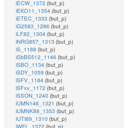
iECW_1372
(but_p)
iEKO11_1354
(but_p)
iETEC_1333
(but_p)
iG2583_1286
(but_p)
iLF82_1304
(but_p)
iNRG857_1313
(but_p)
iS_1188
(but_p)
iSbBS512_1146
(but_p)
iSBO_1134
(but_p)
iSDY_1059
(but_p)
iSFV_1184
(but_p)
iSFxv_1172
(but_p)
iSSON_1240
(but_p)
iUMN146_1321
(but_p)
iUMNK88_1353
(but_p)
iUTI89_1310
(but_p)
iWFL_1372
(but_p)