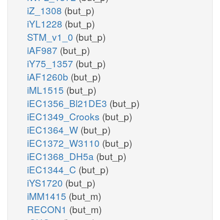
iZ_1308
(but_p)
iYL1228
(but_p)
STM_v1_0
(but_p)
iAF987
(but_p)
iY75_1357
(but_p)
iAF1260b
(but_p)
iML1515
(but_p)
iEC1356_Bl21DE3
(but_p)
iEC1349_Crooks
(but_p)
iEC1364_W
(but_p)
iEC1372_W3110
(but_p)
iEC1368_DH5a
(but_p)
iEC1344_C
(but_p)
iYS1720
(but_p)
iMM1415
(but_m)
RECON1
(but_m)