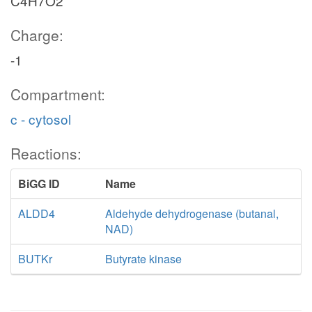
C4H7O2
Charge:
-1
Compartment:
c - cytosol
Reactions:
BiGG ID
Name
ALDD4
Aldehyde dehydrogenase (butanal,
NAD)
BUTKr
Butyrate kinase