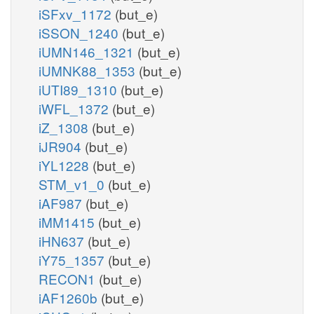
iSFxv_1172
(but_e)
iSSON_1240
(but_e)
iUMN146_1321
(but_e)
iUMNK88_1353
(but_e)
iUTI89_1310
(but_e)
iWFL_1372
(but_e)
iZ_1308
(but_e)
iJR904
(but_e)
iYL1228
(but_e)
STM_v1_0
(but_e)
iAF987
(but_e)
iMM1415
(but_e)
iHN637
(but_e)
iY75_1357
(but_e)
RECON1
(but_e)
iAF1260b
(but_e)