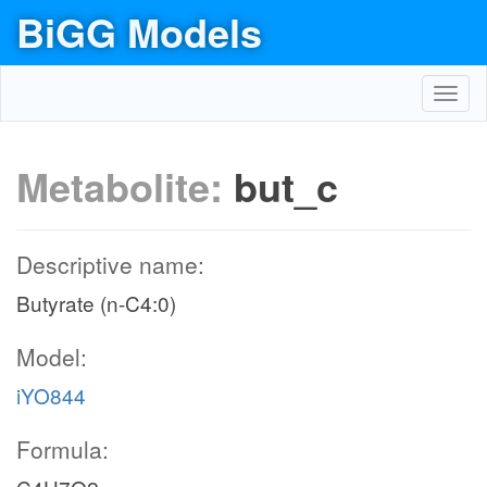
BiGG Models
Toggl
navig
Metabolite:
but_c
Descriptive name:
Butyrate (n-C4:0)
Model:
iYO844
Formula: