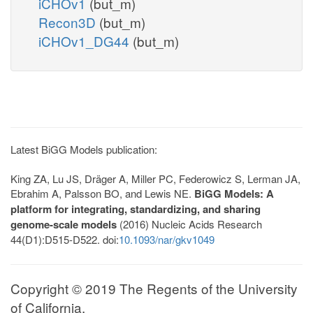
iCHOv1
(but_m)
Recon3D
(but_m)
iCHOv1_DG44
(but_m)
Latest BiGG Models publication:
King ZA, Lu JS, Dräger A, Miller PC, Federowicz S, Lerman JA,
Ebrahim A, Palsson BO, and Lewis NE.
BiGG Models: A
platform for integrating, standardizing, and sharing
genome-scale models
(2016) Nucleic Acids Research
44(D1):D515-D522. doi:
10.1093/nar/gkv1049
Copyright © 2019 The Regents of the University
of California.