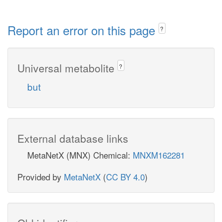
Report an error on this page
?
Universal metabolite
?
but
External database links
MetaNetX (MNX) Chemical:
MNXM162281
Provided by
MetaNetX
(
CC BY 4.0
)