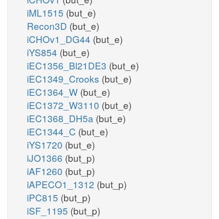
iML1515
(but_e)
Recon3D
(but_e)
iCHOv1_DG44
(but_e)
iYS854
(but_e)
iEC1356_Bl21DE3
(but_e)
iEC1349_Crooks
(but_e)
iEC1364_W
(but_e)
iEC1372_W3110
(but_e)
iEC1368_DH5a
(but_e)
iEC1344_C
(but_e)
iYS1720
(but_e)
iJO1366
(but_p)
iAF1260
(but_p)
iAPECO1_1312
(but_p)
iPC815
(but_p)
iSF_1195
(but_p)