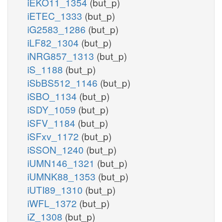
iEKO11_1354
(but_p)
iETEC_1333
(but_p)
iG2583_1286
(but_p)
iLF82_1304
(but_p)
iNRG857_1313
(but_p)
iS_1188
(but_p)
iSbBS512_1146
(but_p)
iSBO_1134
(but_p)
iSDY_1059
(but_p)
iSFV_1184
(but_p)
iSFxv_1172
(but_p)
iSSON_1240
(but_p)
iUMN146_1321
(but_p)
iUMNK88_1353
(but_p)
iUTI89_1310
(but_p)
iWFL_1372
(but_p)
iZ_1308
(but_p)