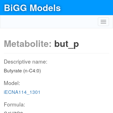
BiGG Models
Toggl
navig
Metabolite:
but_p
Descriptive name:
Butyrate (n-C4:0)
Model:
iECNA114_1301
Formula: