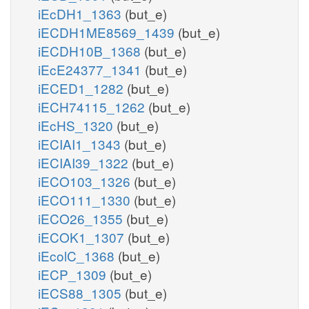
iEcDH1_1363
(but_e)
iECDH1ME8569_1439
(but_e)
iECDH10B_1368
(but_e)
iEcE24377_1341
(but_e)
iECED1_1282
(but_e)
iECH74115_1262
(but_e)
iEcHS_1320
(but_e)
iECIAI1_1343
(but_e)
iECIAI39_1322
(but_e)
iECO103_1326
(but_e)
iECO111_1330
(but_e)
iECO26_1355
(but_e)
iECOK1_1307
(but_e)
iEcolC_1368
(but_e)
iECP_1309
(but_e)
iECS88_1305
(but_e)