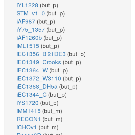
iYL1228
(but_p)
STM_v1_0
(but_p)
iAF987
(but_p)
iY75_1357
(but_p)
iAF1260b
(but_p)
iML1515
(but_p)
iEC1356_Bl21DE3
(but_p)
iEC1349_Crooks
(but_p)
iEC1364_W
(but_p)
iEC1372_W3110
(but_p)
iEC1368_DH5a
(but_p)
iEC1344_C
(but_p)
iYS1720
(but_p)
iMM1415
(but_m)
RECON1
(but_m)
iCHOv1
(but_m)
Recon3D
(but_m)