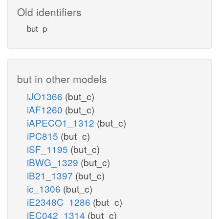
Old identifiers
but_p
but in other models
iJO1366
(but_c)
iAF1260
(but_c)
iAPECO1_1312
(but_c)
iPC815
(but_c)
iSF_1195
(but_c)
iBWG_1329
(but_c)
iB21_1397
(but_c)
ic_1306
(but_c)
iE2348C_1286
(but_c)
iEC042_1314
(but_c)