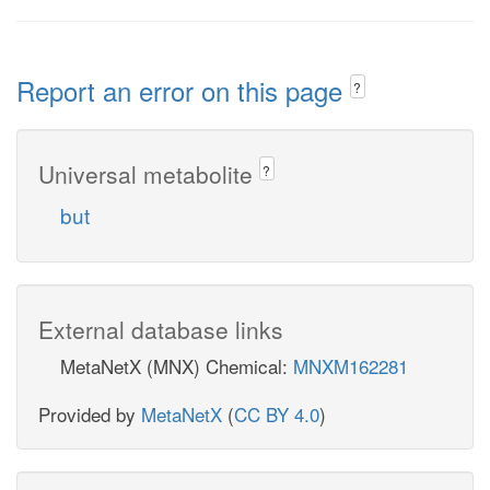
Report an error on this page
?
Universal metabolite
?
but
External database links
MetaNetX (MNX) Chemical:
MNXM162281
Provided by
MetaNetX
(
CC BY 4.0
)