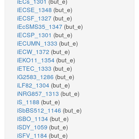
iECs_1301
(but_e)
iECSE_1348
(but_e)
iECSF_1327
(but_e)
iEcSMS35_1347
(but_e)
iECSP_1301
(but_e)
iECUMN_1333
(but_e)
iECW_1372
(but_e)
iEKO11_1354
(but_e)
iETEC_1333
(but_e)
iG2583_1286
(but_e)
iLF82_1304
(but_e)
iNRG857_1313
(but_e)
iS_1188
(but_e)
iSbBS512_1146
(but_e)
iSBO_1134
(but_e)
iSDY_1059
(but_e)
iSFV_1184
(but_e)