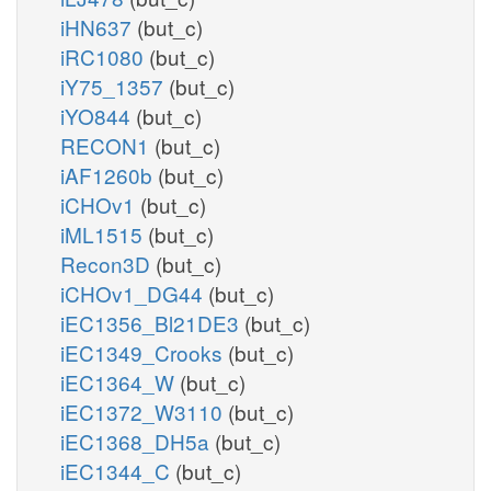
iHN637
(but_c)
iRC1080
(but_c)
iY75_1357
(but_c)
iYO844
(but_c)
RECON1
(but_c)
iAF1260b
(but_c)
iCHOv1
(but_c)
iML1515
(but_c)
Recon3D
(but_c)
iCHOv1_DG44
(but_c)
iEC1356_Bl21DE3
(but_c)
iEC1349_Crooks
(but_c)
iEC1364_W
(but_c)
iEC1372_W3110
(but_c)
iEC1368_DH5a
(but_c)
iEC1344_C
(but_c)