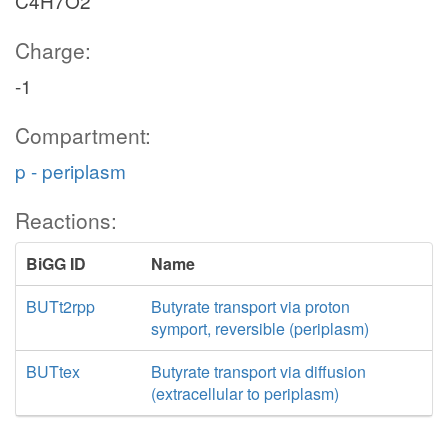
C4H7O2
Charge:
-1
Compartment:
p - periplasm
Reactions:
BiGG ID
Name
BUTt2rpp
Butyrate transport via proton
symport, reversible (periplasm)
BUTtex
Butyrate transport via diffusion
(extracellular to periplasm)