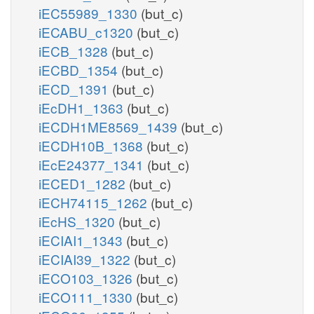
iEC55989_1330
(but_c)
iECABU_c1320
(but_c)
iECB_1328
(but_c)
iECBD_1354
(but_c)
iECD_1391
(but_c)
iEcDH1_1363
(but_c)
iECDH1ME8569_1439
(but_c)
iECDH10B_1368
(but_c)
iEcE24377_1341
(but_c)
iECED1_1282
(but_c)
iECH74115_1262
(but_c)
iEcHS_1320
(but_c)
iECIAI1_1343
(but_c)
iECIAI39_1322
(but_c)
iECO103_1326
(but_c)
iECO111_1330
(but_c)