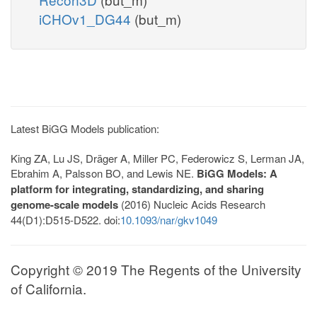
iCHOv1_DG44
(but_m)
Latest BiGG Models publication:
King ZA, Lu JS, Dräger A, Miller PC, Federowicz S, Lerman JA,
Ebrahim A, Palsson BO, and Lewis NE.
BiGG Models: A
platform for integrating, standardizing, and sharing
genome-scale models
(2016) Nucleic Acids Research
44(D1):D515-D522. doi:
10.1093/nar/gkv1049
Copyright © 2019 The Regents of the University
of California.