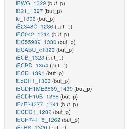
iBWG_1329
(but_p)
iB21_1397
(but_p)
ic_1306
(but_p)
iE2348C_1286
(but_p)
iEC042_1314
(but_p)
iEC55989_1330
(but_p)
iECABU_c1320
(but_p)
iECB_1328
(but_p)
iECBD_1354
(but_p)
iECD_1391
(but_p)
iEcDH1_1363
(but_p)
iECDH1ME8569_1439
(but_p)
iECDH10B_1368
(but_p)
iEcE24377_1341
(but_p)
iECED1_1282
(but_p)
iECH74115_1262
(but_p)
iEcHS_1320
(but_p)