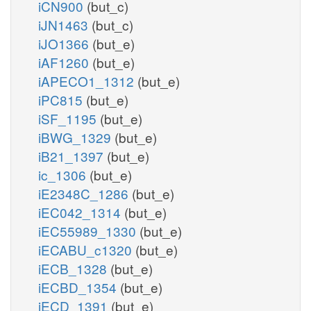
iCN900
(but_c)
iJN1463
(but_c)
iJO1366
(but_e)
iAF1260
(but_e)
iAPECO1_1312
(but_e)
iPC815
(but_e)
iSF_1195
(but_e)
iBWG_1329
(but_e)
iB21_1397
(but_e)
ic_1306
(but_e)
iE2348C_1286
(but_e)
iEC042_1314
(but_e)
iEC55989_1330
(but_e)
iECABU_c1320
(but_e)
iECB_1328
(but_e)
iECBD_1354
(but_e)
iECD_1391
(but_e)