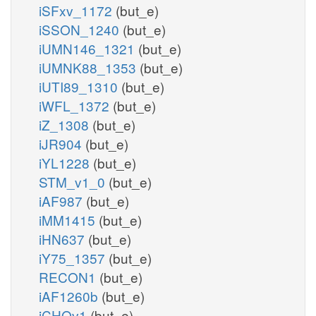
iSFxv_1172
(but_e)
iSSON_1240
(but_e)
iUMN146_1321
(but_e)
iUMNK88_1353
(but_e)
iUTI89_1310
(but_e)
iWFL_1372
(but_e)
iZ_1308
(but_e)
iJR904
(but_e)
iYL1228
(but_e)
STM_v1_0
(but_e)
iAF987
(but_e)
iMM1415
(but_e)
iHN637
(but_e)
iY75_1357
(but_e)
RECON1
(but_e)
iAF1260b
(but_e)
iCHOv1
(but_e)