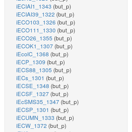
iECIAI1_1343
(but_p)
iECIAI39_1322
(but_p)
iECO103_1326
(but_p)
iECO111_1330
(but_p)
iECO26_1355
(but_p)
iECOK1_1307
(but_p)
iEcolC_1368
(but_p)
iECP_1309
(but_p)
iECS88_1305
(but_p)
iECs_1301
(but_p)
iECSE_1348
(but_p)
iECSF_1327
(but_p)
iEcSMS35_1347
(but_p)
iECSP_1301
(but_p)
iECUMN_1333
(but_p)
iECW_1372
(but_p)