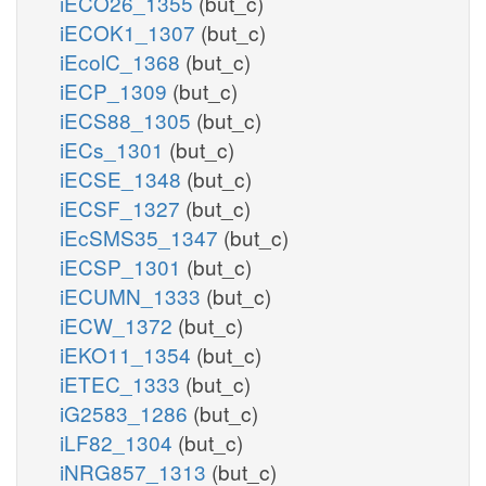
iECO26_1355
(but_c)
iECOK1_1307
(but_c)
iEcolC_1368
(but_c)
iECP_1309
(but_c)
iECS88_1305
(but_c)
iECs_1301
(but_c)
iECSE_1348
(but_c)
iECSF_1327
(but_c)
iEcSMS35_1347
(but_c)
iECSP_1301
(but_c)
iECUMN_1333
(but_c)
iECW_1372
(but_c)
iEKO11_1354
(but_c)
iETEC_1333
(but_c)
iG2583_1286
(but_c)
iLF82_1304
(but_c)
iNRG857_1313
(but_c)