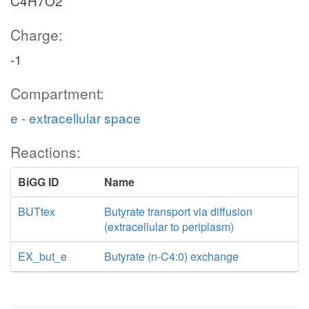
C4H7O2
Charge:
-1
Compartment:
e - extracellular space
Reactions:
BiGG ID
Name
BUTtex
Butyrate transport via diffusion
(extracellular to periplasm)
EX_but_e
Butyrate (n-C4:0) exchange