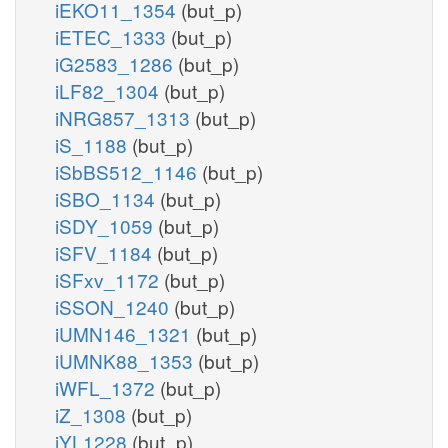
iEKO11_1354
(but_p)
iETEC_1333
(but_p)
iG2583_1286
(but_p)
iLF82_1304
(but_p)
iNRG857_1313
(but_p)
iS_1188
(but_p)
iSbBS512_1146
(but_p)
iSBO_1134
(but_p)
iSDY_1059
(but_p)
iSFV_1184
(but_p)
iSFxv_1172
(but_p)
iSSON_1240
(but_p)
iUMN146_1321
(but_p)
iUMNK88_1353
(but_p)
iWFL_1372
(but_p)
iZ_1308
(but_p)
iYL1228
(but_p)