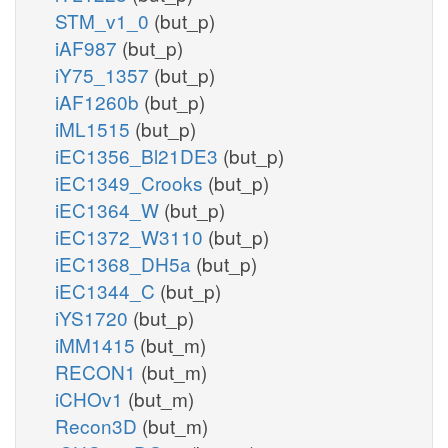
STM_v1_0
(but_p)
iAF987
(but_p)
iY75_1357
(but_p)
iAF1260b
(but_p)
iML1515
(but_p)
iEC1356_Bl21DE3
(but_p)
iEC1349_Crooks
(but_p)
iEC1364_W
(but_p)
iEC1372_W3110
(but_p)
iEC1368_DH5a
(but_p)
iEC1344_C
(but_p)
iYS1720
(but_p)
iMM1415
(but_m)
RECON1
(but_m)
iCHOv1
(but_m)
Recon3D
(but_m)