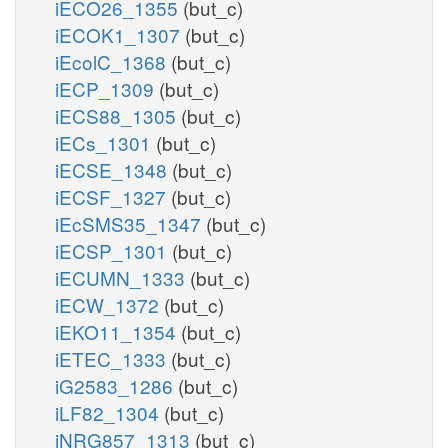
iECO26_1355
(but_c)
iECOK1_1307
(but_c)
iEcolC_1368
(but_c)
iECP_1309
(but_c)
iECS88_1305
(but_c)
iECs_1301
(but_c)
iECSE_1348
(but_c)
iECSF_1327
(but_c)
iEcSMS35_1347
(but_c)
iECSP_1301
(but_c)
iECUMN_1333
(but_c)
iECW_1372
(but_c)
iEKO11_1354
(but_c)
iETEC_1333
(but_c)
iG2583_1286
(but_c)
iLF82_1304
(but_c)
iNRG857_1313
(but_c)