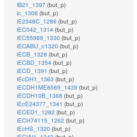
iB21_1397
(but_p)
ic_1306
(but_p)
iE2348C_1286
(but_p)
iEC042_1314
(but_p)
iEC55989_1330
(but_p)
iECABU_c1320
(but_p)
iECB_1328
(but_p)
iECBD_1354
(but_p)
iECD_1391
(but_p)
iEcDH1_1363
(but_p)
iECDH1ME8569_1439
(but_p)
iECDH10B_1368
(but_p)
iEcE24377_1341
(but_p)
iECED1_1282
(but_p)
iECH74115_1262
(but_p)
iEcHS_1320
(but_p)
iECIAI1_1343
(but_p)