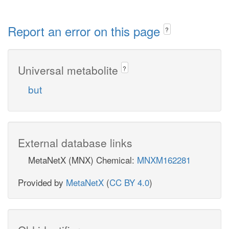
Report an error on this page
?
Universal metabolite
?
but
External database links
MetaNetX (MNX) Chemical:
MNXM162281
Provided by
MetaNetX
(
CC BY 4.0
)