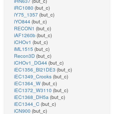
iHN637
(but_c)
iRC1080
(but_c)
iY75_1357
(but_c)
iYO844
(but_c)
RECON1
(but_c)
iAF1260b
(but_c)
iCHOv1
(but_c)
iML1515
(but_c)
Recon3D
(but_c)
iCHOv1_DG44
(but_c)
iEC1356_Bl21DE3
(but_c)
iEC1349_Crooks
(but_c)
iEC1364_W
(but_c)
iEC1372_W3110
(but_c)
iEC1368_DH5a
(but_c)
iEC1344_C
(but_c)
iCN900
(but_c)