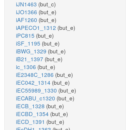
iJN1463
(but_c)
iJO1366
(but_e)
iAF1260
(but_e)
iAPECO1_1312
(but_e)
iPC815
(but_e)
iSF_1195
(but_e)
iBWG_1329
(but_e)
iB21_1397
(but_e)
ic_1306
(but_e)
iE2348C_1286
(but_e)
iEC042_1314
(but_e)
iEC55989_1330
(but_e)
iECABU_c1320
(but_e)
iECB_1328
(but_e)
iECBD_1354
(but_e)
iECD_1391
(but_e)
iEcDH1_1363
(but_e)