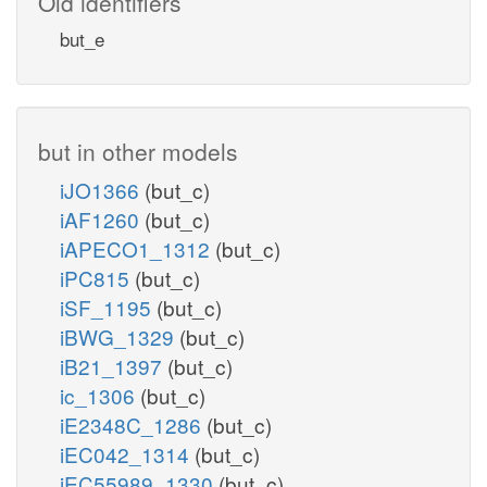
Old identifiers
but_e
but in other models
iJO1366
(but_c)
iAF1260
(but_c)
iAPECO1_1312
(but_c)
iPC815
(but_c)
iSF_1195
(but_c)
iBWG_1329
(but_c)
iB21_1397
(but_c)
ic_1306
(but_c)
iE2348C_1286
(but_c)
iEC042_1314
(but_c)
iEC55989_1330
(but_c)