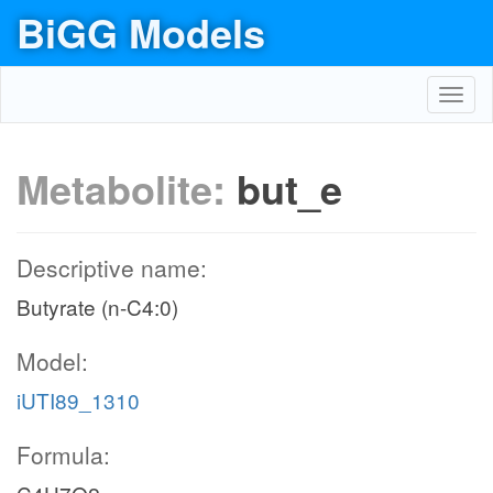
BiGG Models
Toggl
navig
Metabolite:
but_e
Descriptive name:
Butyrate (n-C4:0)
Model:
iUTI89_1310
Formula: