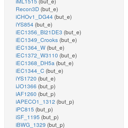
iML1515
(but_e)
Recon3D
(but_e)
iCHOv1_DG44
(but_e)
iYS854
(but_e)
iEC1356_Bl21DE3
(but_e)
iEC1349_Crooks
(but_e)
iEC1364_W
(but_e)
iEC1372_W3110
(but_e)
iEC1368_DH5a
(but_e)
iEC1344_C
(but_e)
iYS1720
(but_e)
iJO1366
(but_p)
iAF1260
(but_p)
iAPECO1_1312
(but_p)
iPC815
(but_p)
iSF_1195
(but_p)
iBWG_1329
(but_p)