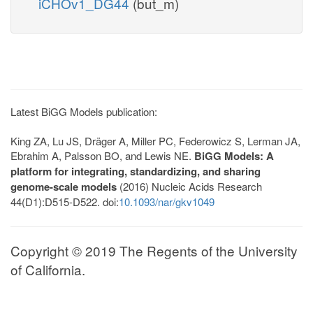
iCHOv1_DG44
(but_m)
Latest BiGG Models publication:
King ZA, Lu JS, Dräger A, Miller PC, Federowicz S, Lerman JA,
Ebrahim A, Palsson BO, and Lewis NE.
BiGG Models: A
platform for integrating, standardizing, and sharing
genome-scale models
(2016) Nucleic Acids Research
44(D1):D515-D522. doi:
10.1093/nar/gkv1049
Copyright © 2019 The Regents of the University
of California.