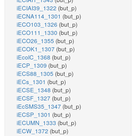
iECIAI39_1322
(but_p)
iECNA114_1301
(but_p)
iECO103_1326
(but_p)
iECO111_1330
(but_p)
iECO26_1355
(but_p)
iECOK1_1307
(but_p)
iEcolC_1368
(but_p)
iECP_1309
(but_p)
iECS88_1305
(but_p)
iECs_1301
(but_p)
iECSE_1348
(but_p)
iECSF_1327
(but_p)
iEcSMS35_1347
(but_p)
iECSP_1301
(but_p)
iECUMN_1333
(but_p)
iECW_1372
(but_p)