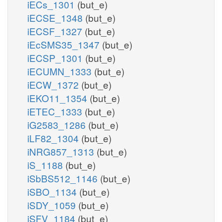
iECs_1301
(but_e)
iECSE_1348
(but_e)
iECSF_1327
(but_e)
iEcSMS35_1347
(but_e)
iECSP_1301
(but_e)
iECUMN_1333
(but_e)
iECW_1372
(but_e)
iEKO11_1354
(but_e)
iETEC_1333
(but_e)
iG2583_1286
(but_e)
iLF82_1304
(but_e)
iNRG857_1313
(but_e)
iS_1188
(but_e)
iSbBS512_1146
(but_e)
iSBO_1134
(but_e)
iSDY_1059
(but_e)
iSFV_1184
(but_e)