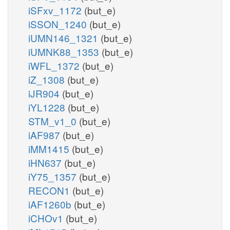
iSFxv_1172
(but_e)
iSSON_1240
(but_e)
iUMN146_1321
(but_e)
iUMNK88_1353
(but_e)
iWFL_1372
(but_e)
iZ_1308
(but_e)
iJR904
(but_e)
iYL1228
(but_e)
STM_v1_0
(but_e)
iAF987
(but_e)
iMM1415
(but_e)
iHN637
(but_e)
iY75_1357
(but_e)
RECON1
(but_e)
iAF1260b
(but_e)
iCHOv1
(but_e)