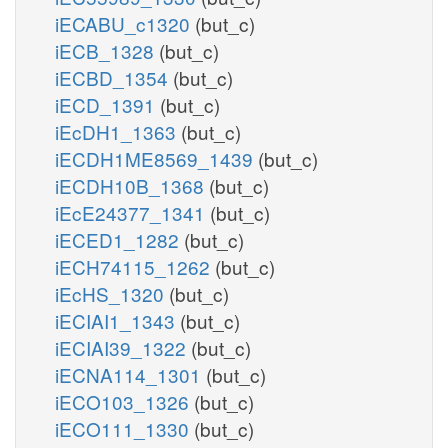
iECABU_c1320
(but_c)
iECB_1328
(but_c)
iECBD_1354
(but_c)
iECD_1391
(but_c)
iEcDH1_1363
(but_c)
iECDH1ME8569_1439
(but_c)
iECDH10B_1368
(but_c)
iEcE24377_1341
(but_c)
iECED1_1282
(but_c)
iECH74115_1262
(but_c)
iEcHS_1320
(but_c)
iECIAI1_1343
(but_c)
iECIAI39_1322
(but_c)
iECNA114_1301
(but_c)
iECO103_1326
(but_c)
iECO111_1330
(but_c)