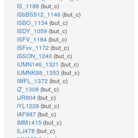
iS_1188
(but_c)
iSbBS512_1146
(but_c)
iSBO_1134
(but_c)
iSDY_1059
(but_c)
iSFV_1184
(but_c)
iSFxv_1172
(but_c)
iSSON_1240
(but_c)
iUMN146_1321
(but_c)
iUMNK88_1353
(but_c)
iWFL_1372
(but_c)
iZ_1308
(but_c)
iJR904
(but_c)
iYL1228
(but_c)
iAF987
(but_c)
iMM1415
(but_c)
iLJ478
(but_c)