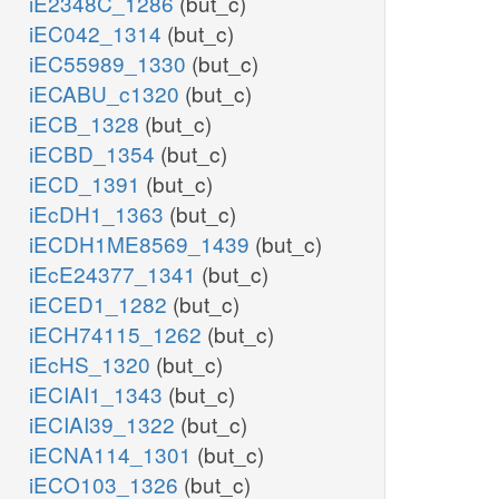
iE2348C_1286
(but_c)
iEC042_1314
(but_c)
iEC55989_1330
(but_c)
iECABU_c1320
(but_c)
iECB_1328
(but_c)
iECBD_1354
(but_c)
iECD_1391
(but_c)
iEcDH1_1363
(but_c)
iECDH1ME8569_1439
(but_c)
iEcE24377_1341
(but_c)
iECED1_1282
(but_c)
iECH74115_1262
(but_c)
iEcHS_1320
(but_c)
iECIAI1_1343
(but_c)
iECIAI39_1322
(but_c)
iECNA114_1301
(but_c)
iECO103_1326
(but_c)