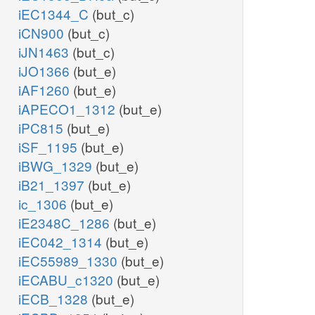
iEC1344_C
(but_c)
iCN900
(but_c)
iJN1463
(but_c)
iJO1366
(but_e)
iAF1260
(but_e)
iAPECO1_1312
(but_e)
iPC815
(but_e)
iSF_1195
(but_e)
iBWG_1329
(but_e)
iB21_1397
(but_e)
ic_1306
(but_e)
iE2348C_1286
(but_e)
iEC042_1314
(but_e)
iEC55989_1330
(but_e)
iECABU_c1320
(but_e)
iECB_1328
(but_e)