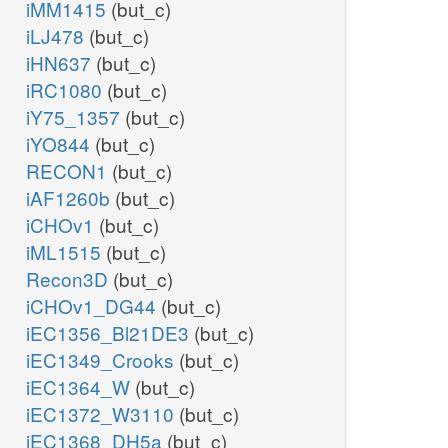
iMM1415
(but_c)
iLJ478
(but_c)
iHN637
(but_c)
iRC1080
(but_c)
iY75_1357
(but_c)
iYO844
(but_c)
RECON1
(but_c)
iAF1260b
(but_c)
iCHOv1
(but_c)
iML1515
(but_c)
Recon3D
(but_c)
iCHOv1_DG44
(but_c)
iEC1356_Bl21DE3
(but_c)
iEC1349_Crooks
(but_c)
iEC1364_W
(but_c)
iEC1372_W3110
(but_c)
iEC1368_DH5a
(but_c)