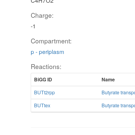
C4H7O2
Charge:
-1
Compartment:
p - periplasm
Reactions:
BiGG ID
Name
BUTt2rpp
Butyrate transpo
BUTtex
Butyrate transpo