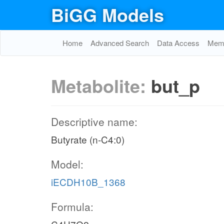
BiGG Models
Home
Advanced Search
Data Access
Memo
Metabolite:
but_p
Descriptive name:
Butyrate (n-C4:0)
Model:
iECDH10B_1368
Formula: