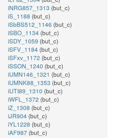
iNRG857_1313
(but_c)
iS_1188
(but_c)
iSbBS512_1146
(but_c)
iSBO_1134
(but_c)
iSDY_1059
(but_c)
iSFV_1184
(but_c)
iSFxv_1172
(but_c)
iSSON_1240
(but_c)
iUMN146_1321
(but_c)
iUMNK88_1353
(but_c)
iUTI89_1310
(but_c)
iWFL_1372
(but_c)
iZ_1308
(but_c)
iJR904
(but_c)
iYL1228
(but_c)
iAF987
(but_c)