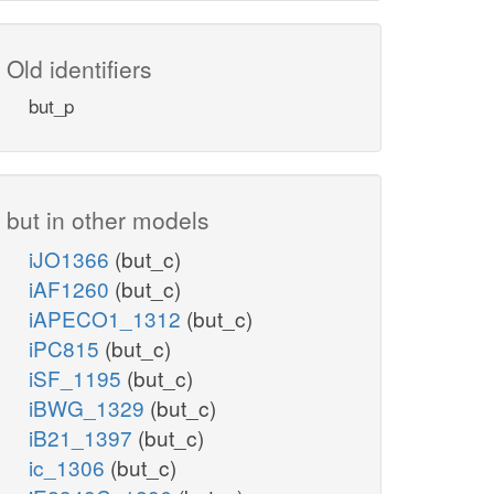
Old identifiers
but_p
but in other models
iJO1366
(but_c)
iAF1260
(but_c)
iAPECO1_1312
(but_c)
iPC815
(but_c)
iSF_1195
(but_c)
iBWG_1329
(but_c)
iB21_1397
(but_c)
ic_1306
(but_c)