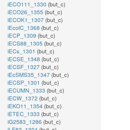
iECO111_1330
(but_c)
iECO26_1355
(but_c)
iECOK1_1307
(but_c)
iEcolC_1368
(but_c)
iECP_1309
(but_c)
iECS88_1305
(but_c)
iECs_1301
(but_c)
iECSE_1348
(but_c)
iECSF_1327
(but_c)
iEcSMS35_1347
(but_c)
iECSP_1301
(but_c)
iECUMN_1333
(but_c)
iECW_1372
(but_c)
iEKO11_1354
(but_c)
iETEC_1333
(but_c)
iG2583_1286
(but_c)
iLF82_1304
(but_c)