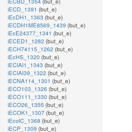
iECBD_1354
(but_e)
iECD_1391
(but_e)
iEcDH1_1363
(but_e)
iECDH1ME8569_1439
(but_e)
iEcE24377_1341
(but_e)
iECED1_1282
(but_e)
iECH74115_1262
(but_e)
iEcHS_1320
(but_e)
iECIAI1_1343
(but_e)
iECIAI39_1322
(but_e)
iECNA114_1301
(but_e)
iECO103_1326
(but_e)
iECO111_1330
(but_e)
iECO26_1355
(but_e)
iECOK1_1307
(but_e)
iEcolC_1368
(but_e)
iECP_1309
(but_e)