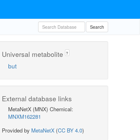
Search
Universal metabolite
?
but
External database links
MetaNetX (MNX) Chemical:
MNXM162281
Provided by
MetaNetX
(
CC BY 4.0
)