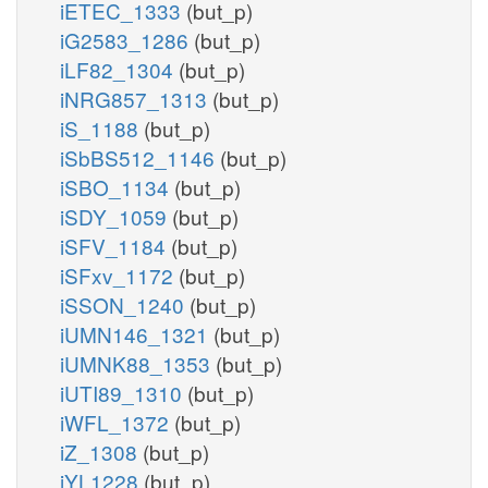
iETEC_1333
(but_p)
iG2583_1286
(but_p)
iLF82_1304
(but_p)
iNRG857_1313
(but_p)
iS_1188
(but_p)
iSbBS512_1146
(but_p)
iSBO_1134
(but_p)
iSDY_1059
(but_p)
iSFV_1184
(but_p)
iSFxv_1172
(but_p)
iSSON_1240
(but_p)
iUMN146_1321
(but_p)
iUMNK88_1353
(but_p)
iUTI89_1310
(but_p)
iWFL_1372
(but_p)
iZ_1308
(but_p)
iYL1228
(but_p)