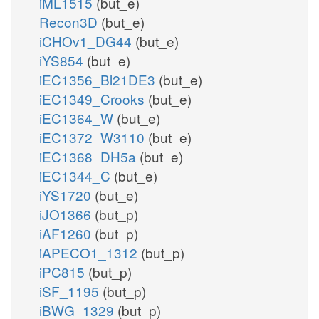
iML1515
(but_e)
Recon3D
(but_e)
iCHOv1_DG44
(but_e)
iYS854
(but_e)
iEC1356_Bl21DE3
(but_e)
iEC1349_Crooks
(but_e)
iEC1364_W
(but_e)
iEC1372_W3110
(but_e)
iEC1368_DH5a
(but_e)
iEC1344_C
(but_e)
iYS1720
(but_e)
iJO1366
(but_p)
iAF1260
(but_p)
iAPECO1_1312
(but_p)
iPC815
(but_p)
iSF_1195
(but_p)
iBWG_1329
(but_p)