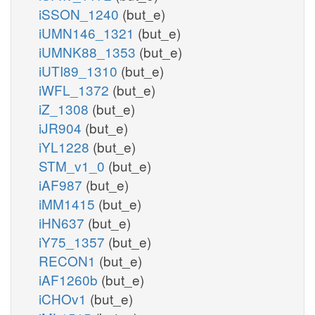
iSSON_1240
(but_e)
iUMN146_1321
(but_e)
iUMNK88_1353
(but_e)
iUTI89_1310
(but_e)
iWFL_1372
(but_e)
iZ_1308
(but_e)
iJR904
(but_e)
iYL1228
(but_e)
STM_v1_0
(but_e)
iAF987
(but_e)
iMM1415
(but_e)
iHN637
(but_e)
iY75_1357
(but_e)
RECON1
(but_e)
iAF1260b
(but_e)
iCHOv1
(but_e)