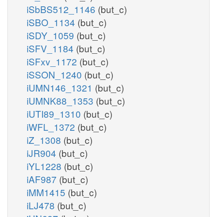
iSbBS512_1146
(but_c)
iSBO_1134
(but_c)
iSDY_1059
(but_c)
iSFV_1184
(but_c)
iSFxv_1172
(but_c)
iSSON_1240
(but_c)
iUMN146_1321
(but_c)
iUMNK88_1353
(but_c)
iUTI89_1310
(but_c)
iWFL_1372
(but_c)
iZ_1308
(but_c)
iJR904
(but_c)
iYL1228
(but_c)
iAF987
(but_c)
iMM1415
(but_c)
iLJ478
(but_c)