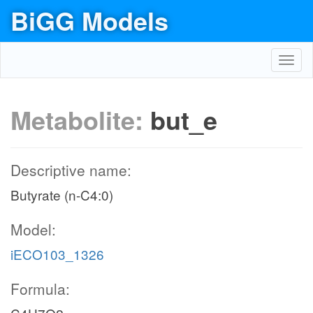
BiGG Models
Toggl
navig
Metabolite:
but_e
Descriptive name:
Butyrate (n-C4:0)
Model:
iECO103_1326
Formula: