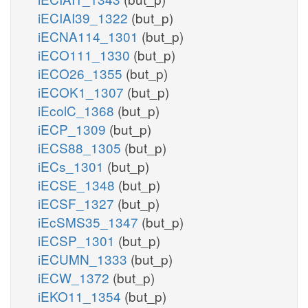
iECIAI39_1322
(but_p)
iECNA114_1301
(but_p)
iECO111_1330
(but_p)
iECO26_1355
(but_p)
iECOK1_1307
(but_p)
iEcolC_1368
(but_p)
iECP_1309
(but_p)
iECS88_1305
(but_p)
iECs_1301
(but_p)
iECSE_1348
(but_p)
iECSF_1327
(but_p)
iEcSMS35_1347
(but_p)
iECSP_1301
(but_p)
iECUMN_1333
(but_p)
iECW_1372
(but_p)
iEKO11_1354
(but_p)