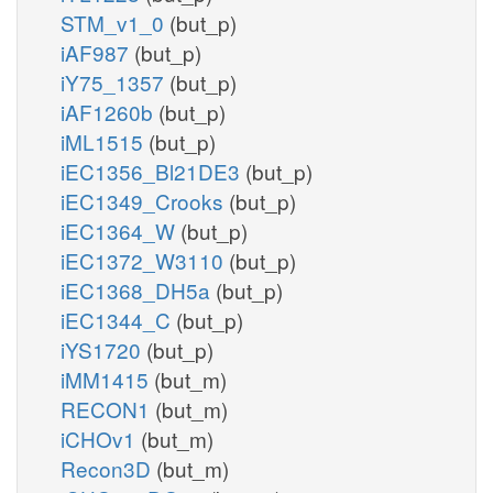
STM_v1_0
(but_p)
iAF987
(but_p)
iY75_1357
(but_p)
iAF1260b
(but_p)
iML1515
(but_p)
iEC1356_Bl21DE3
(but_p)
iEC1349_Crooks
(but_p)
iEC1364_W
(but_p)
iEC1372_W3110
(but_p)
iEC1368_DH5a
(but_p)
iEC1344_C
(but_p)
iYS1720
(but_p)
iMM1415
(but_m)
RECON1
(but_m)
iCHOv1
(but_m)
Recon3D
(but_m)