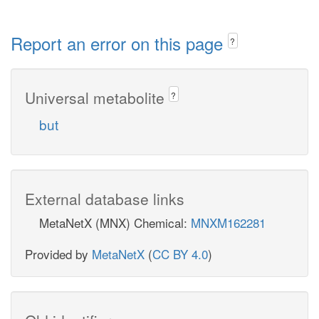
Report an error on this page
?
Universal metabolite
?
but
External database links
MetaNetX (MNX) Chemical:
MNXM162281
Provided by
MetaNetX
(
CC BY 4.0
)