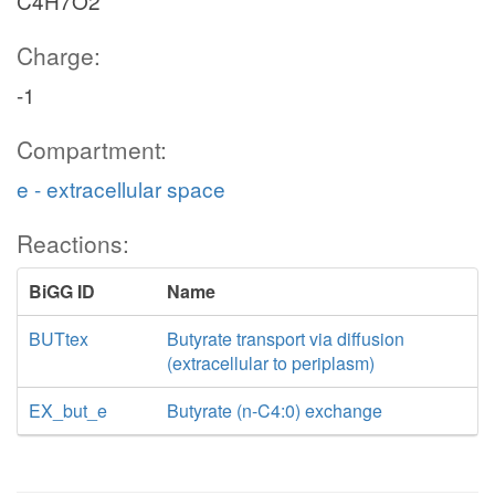
C4H7O2
Charge:
-1
Compartment:
e - extracellular space
Reactions:
BiGG ID
Name
BUTtex
Butyrate transport via diffusion
(extracellular to periplasm)
EX_but_e
Butyrate (n-C4:0) exchange