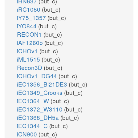
iHN637
(but_c)
iRC1080
(but_c)
iY75_1357
(but_c)
iYO844
(but_c)
RECON1
(but_c)
iAF1260b
(but_c)
iCHOv1
(but_c)
iML1515
(but_c)
Recon3D
(but_c)
iCHOv1_DG44
(but_c)
iEC1356_Bl21DE3
(but_c)
iEC1349_Crooks
(but_c)
iEC1364_W
(but_c)
iEC1372_W3110
(but_c)
iEC1368_DH5a
(but_c)
iEC1344_C
(but_c)
iCN900
(but_c)