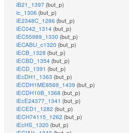
iB21_1397
(but_p)
ic_1306
(but_p)
iE2348C_1286
(but_p)
iEC042_1314
(but_p)
iEC55989_1330
(but_p)
iECABU_c1320
(but_p)
iECB_1328
(but_p)
iECBD_1354
(but_p)
iECD_1391
(but_p)
iEcDH1_1363
(but_p)
iECDH1ME8569_1439
(but_p)
iECDH10B_1368
(but_p)
iEcE24377_1341
(but_p)
iECED1_1282
(but_p)
iECH74115_1262
(but_p)
iEcHS_1320
(but_p)
iECIAI1_1343
(but_p)