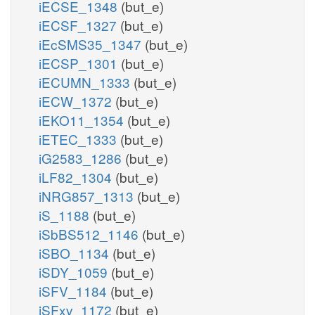
iECSE_1348
(but_e)
iECSF_1327
(but_e)
iEcSMS35_1347
(but_e)
iECSP_1301
(but_e)
iECUMN_1333
(but_e)
iECW_1372
(but_e)
iEKO11_1354
(but_e)
iETEC_1333
(but_e)
iG2583_1286
(but_e)
iLF82_1304
(but_e)
iNRG857_1313
(but_e)
iS_1188
(but_e)
iSbBS512_1146
(but_e)
iSBO_1134
(but_e)
iSDY_1059
(but_e)
iSFV_1184
(but_e)
iSFxv_1172
(but_e)