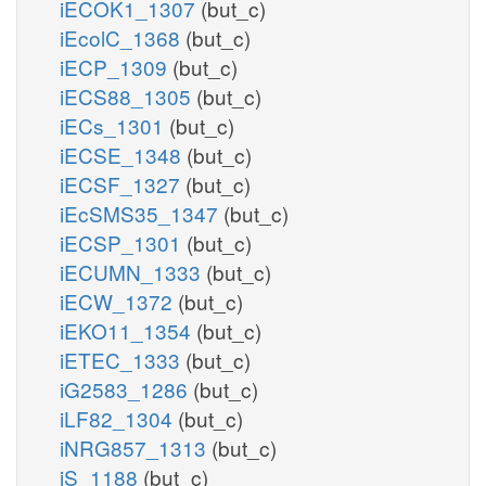
iECOK1_1307
(but_c)
iEcolC_1368
(but_c)
iECP_1309
(but_c)
iECS88_1305
(but_c)
iECs_1301
(but_c)
iECSE_1348
(but_c)
iECSF_1327
(but_c)
iEcSMS35_1347
(but_c)
iECSP_1301
(but_c)
iECUMN_1333
(but_c)
iECW_1372
(but_c)
iEKO11_1354
(but_c)
iETEC_1333
(but_c)
iG2583_1286
(but_c)
iLF82_1304
(but_c)
iNRG857_1313
(but_c)
iS_1188
(but_c)