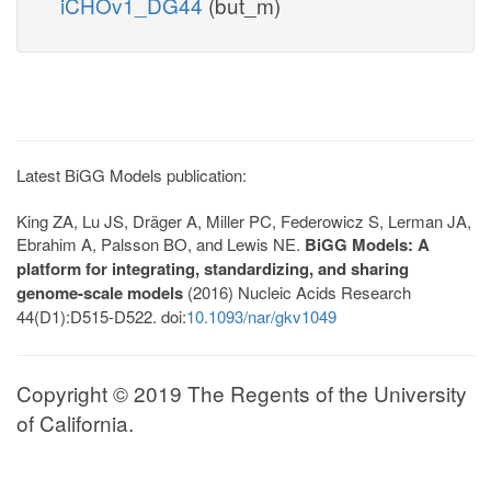
iCHOv1_DG44
(but_m)
Latest BiGG Models publication:
King ZA, Lu JS, Dräger A, Miller PC, Federowicz S, Lerman JA,
Ebrahim A, Palsson BO, and Lewis NE.
BiGG Models: A
platform for integrating, standardizing, and sharing
genome-scale models
(2016) Nucleic Acids Research
44(D1):D515-D522. doi:
10.1093/nar/gkv1049
Copyright © 2019 The Regents of the University
of California.