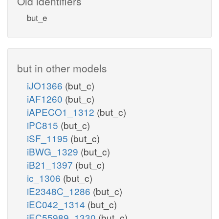
Old identifiers
but_e
but in other models
iJO1366
(but_c)
iAF1260
(but_c)
iAPECO1_1312
(but_c)
iPC815
(but_c)
iSF_1195
(but_c)
iBWG_1329
(but_c)
iB21_1397
(but_c)
ic_1306
(but_c)
iE2348C_1286
(but_c)
iEC042_1314
(but_c)
iEC55989_1330
(but_c)