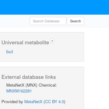
Search
Universal metabolite
?
but
External database links
MetaNetX (MNX) Chemical:
MNXM162281
Provided by
MetaNetX
(
CC BY 4.0
)