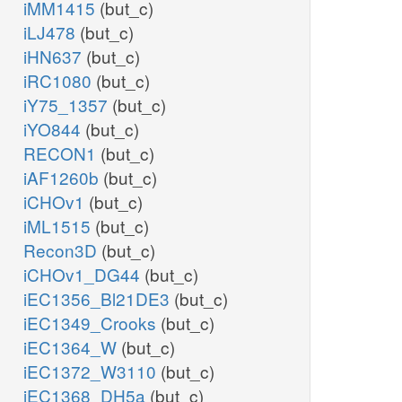
iMM1415
(but_c)
iLJ478
(but_c)
iHN637
(but_c)
iRC1080
(but_c)
iY75_1357
(but_c)
iYO844
(but_c)
RECON1
(but_c)
iAF1260b
(but_c)
iCHOv1
(but_c)
iML1515
(but_c)
Recon3D
(but_c)
iCHOv1_DG44
(but_c)
iEC1356_Bl21DE3
(but_c)
iEC1349_Crooks
(but_c)
iEC1364_W
(but_c)
iEC1372_W3110
(but_c)
iEC1368_DH5a
(but_c)