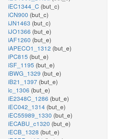
iEC1344_C
(but_c)
iCN900
(but_c)
iJN1463
(but_c)
iJO1366
(but_e)
iAF1260
(but_e)
iAPECO1_1312
(but_e)
iPC815
(but_e)
iSF_1195
(but_e)
iBWG_1329
(but_e)
iB21_1397
(but_e)
ic_1306
(but_e)
iE2348C_1286
(but_e)
iEC042_1314
(but_e)
iEC55989_1330
(but_e)
iECABU_c1320
(but_e)
iECB_1328
(but_e)