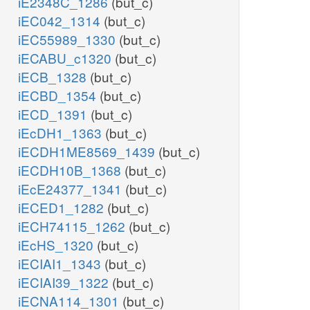
iE2348C_1286
(but_c)
iEC042_1314
(but_c)
iEC55989_1330
(but_c)
iECABU_c1320
(but_c)
iECB_1328
(but_c)
iECBD_1354
(but_c)
iECD_1391
(but_c)
iEcDH1_1363
(but_c)
iECDH1ME8569_1439
(but_c)
iECDH10B_1368
(but_c)
iEcE24377_1341
(but_c)
iECED1_1282
(but_c)
iECH74115_1262
(but_c)
iEcHS_1320
(but_c)
iECIAI1_1343
(but_c)
iECIAI39_1322
(but_c)
iECNA114_1301
(but_c)