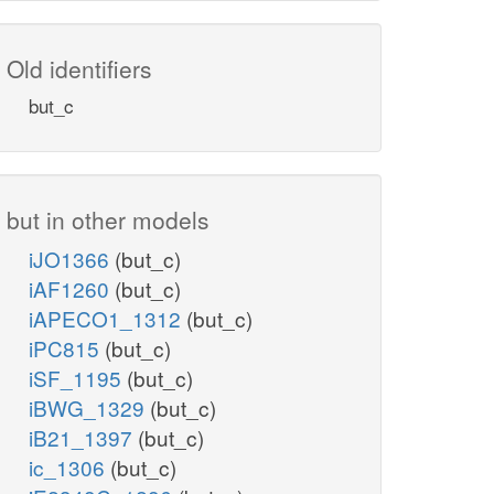
Old identifiers
but_c
but in other models
iJO1366
(but_c)
iAF1260
(but_c)
iAPECO1_1312
(but_c)
iPC815
(but_c)
iSF_1195
(but_c)
iBWG_1329
(but_c)
iB21_1397
(but_c)
ic_1306
(but_c)