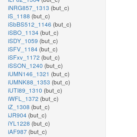
iNRG857_1313
(but_c)
iS_1188
(but_c)
iSbBS512_1146
(but_c)
iSBO_1134
(but_c)
iSDY_1059
(but_c)
iSFV_1184
(but_c)
iSFxv_1172
(but_c)
iSSON_1240
(but_c)
iUMN146_1321
(but_c)
iUMNK88_1353
(but_c)
iUTI89_1310
(but_c)
iWFL_1372
(but_c)
iZ_1308
(but_c)
iJR904
(but_c)
iYL1228
(but_c)
iAF987
(but_c)