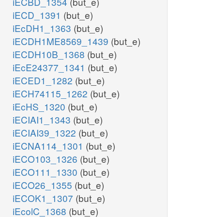
iECBD_1354
(but_e)
iECD_1391
(but_e)
iEcDH1_1363
(but_e)
iECDH1ME8569_1439
(but_e)
iECDH10B_1368
(but_e)
iEcE24377_1341
(but_e)
iECED1_1282
(but_e)
iECH74115_1262
(but_e)
iEcHS_1320
(but_e)
iECIAI1_1343
(but_e)
iECIAI39_1322
(but_e)
iECNA114_1301
(but_e)
iECO103_1326
(but_e)
iECO111_1330
(but_e)
iECO26_1355
(but_e)
iECOK1_1307
(but_e)
iEcolC_1368
(but_e)