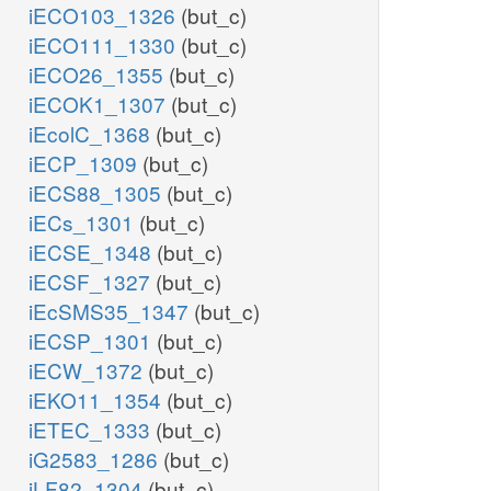
iECO103_1326
(but_c)
iECO111_1330
(but_c)
iECO26_1355
(but_c)
iECOK1_1307
(but_c)
iEcolC_1368
(but_c)
iECP_1309
(but_c)
iECS88_1305
(but_c)
iECs_1301
(but_c)
iECSE_1348
(but_c)
iECSF_1327
(but_c)
iEcSMS35_1347
(but_c)
iECSP_1301
(but_c)
iECW_1372
(but_c)
iEKO11_1354
(but_c)
iETEC_1333
(but_c)
iG2583_1286
(but_c)
iLF82_1304
(but_c)