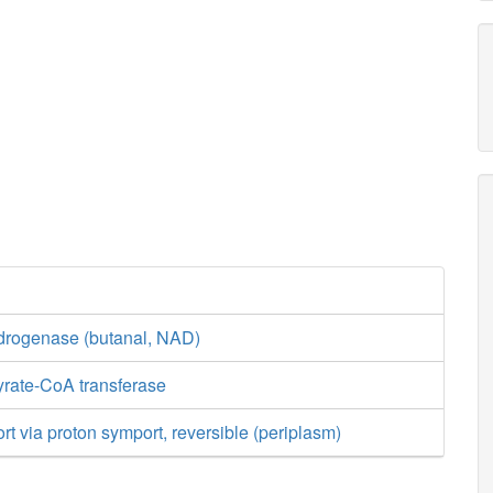
drogenase (butanal, NAD)
yrate-CoA transferase
rt via proton symport, reversible (periplasm)