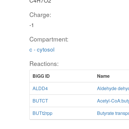
C4H7O2
Charge:
-1
Compartment:
c - cytosol
Reactions:
BiGG ID
Name
ALDD4
Aldehyde dehy
BUTCT
Acetyl-CoA:but
BUTt2rpp
Butyrate transpo