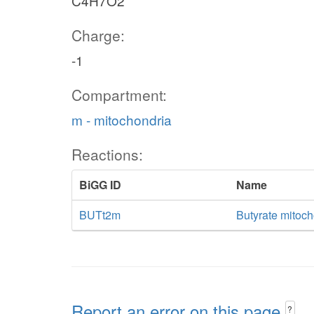
C4H7O2
Charge:
-1
Compartment:
m - mitochondria
Reactions:
BiGG ID
Name
BUTt2m
Butyrate mitoch
Report an error on this page
?