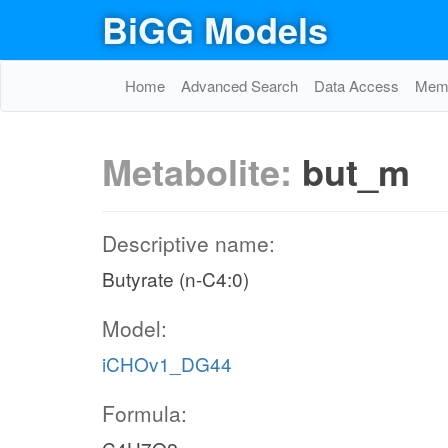
BiGG Models
Home
Advanced Search
Data Access
Memo
Metabolite:
but_m
Descriptive name:
Butyrate (n-C4:0)
Model:
iCHOv1_DG44
Formula: