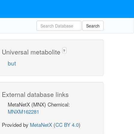
Search
Universal metabolite
?
but
External database links
MetaNetX (MNX) Chemical:
MNXM162281
Provided by
MetaNetX
(
CC BY 4.0
)