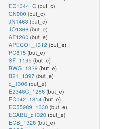
iEC1344_C
(but_c)
iCN900
(but_c)
iJN1463
(but_c)
iJO1366
(but_e)
iAF1260
(but_e)
iAPECO1_1312
(but_e)
iPC815
(but_e)
iSF_1195
(but_e)
iBWG_1329
(but_e)
iB21_1397
(but_e)
ic_1306
(but_e)
iE2348C_1286
(but_e)
iEC042_1314
(but_e)
iEC55989_1330
(but_e)
iECABU_c1320
(but_e)
iECB_1328
(but_e)