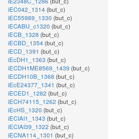
iE2348C_1286
(but_c)
iEC042_1314
(but_c)
iEC55989_1330
(but_c)
iECABU_c1320
(but_c)
iECB_1328
(but_c)
iECBD_1354
(but_c)
iECD_1391
(but_c)
iEcDH1_1363
(but_c)
iECDH1ME8569_1439
(but_c)
iECDH10B_1368
(but_c)
iEcE24377_1341
(but_c)
iECED1_1282
(but_c)
iECH74115_1262
(but_c)
iEcHS_1320
(but_c)
iECIAI1_1343
(but_c)
iECIAI39_1322
(but_c)
iECNA114_1301
(but_c)