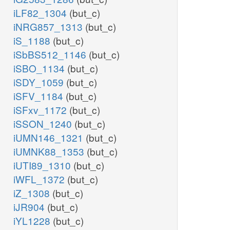
iLF82_1304
(but_c)
iNRG857_1313
(but_c)
iS_1188
(but_c)
iSbBS512_1146
(but_c)
iSBO_1134
(but_c)
iSDY_1059
(but_c)
iSFV_1184
(but_c)
iSFxv_1172
(but_c)
iSSON_1240
(but_c)
iUMN146_1321
(but_c)
iUMNK88_1353
(but_c)
iUTI89_1310
(but_c)
iWFL_1372
(but_c)
iZ_1308
(but_c)
iJR904
(but_c)
iYL1228
(but_c)