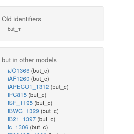
Old identifiers
but_m
but in other models
iJO1366
(but_c)
iAF1260
(but_c)
iAPECO1_1312
(but_c)
iPC815
(but_c)
iSF_1195
(but_c)
iBWG_1329
(but_c)
iB21_1397
(but_c)
ic_1306
(but_c)