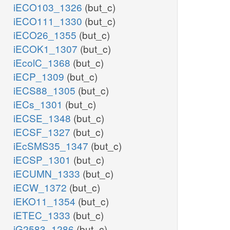
iECO103_1326
(but_c)
iECO111_1330
(but_c)
iECO26_1355
(but_c)
iECOK1_1307
(but_c)
iEcolC_1368
(but_c)
iECP_1309
(but_c)
iECS88_1305
(but_c)
iECs_1301
(but_c)
iECSE_1348
(but_c)
iECSF_1327
(but_c)
iEcSMS35_1347
(but_c)
iECSP_1301
(but_c)
iECUMN_1333
(but_c)
iECW_1372
(but_c)
iEKO11_1354
(but_c)
iETEC_1333
(but_c)
iG2583_1286
(but_c)