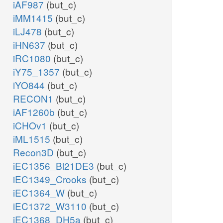
iAF987
(but_c)
iMM1415
(but_c)
iLJ478
(but_c)
iHN637
(but_c)
iRC1080
(but_c)
iY75_1357
(but_c)
iYO844
(but_c)
RECON1
(but_c)
iAF1260b
(but_c)
iCHOv1
(but_c)
iML1515
(but_c)
Recon3D
(but_c)
iEC1356_Bl21DE3
(but_c)
iEC1349_Crooks
(but_c)
iEC1364_W
(but_c)
iEC1372_W3110
(but_c)
iEC1368_DH5a
(but_c)