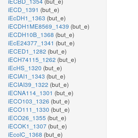
iECBD_1354
(but_e)
iECD_1391
(but_e)
iEcDH1_1363
(but_e)
iECDH1ME8569_1439
(but_e)
iECDH10B_1368
(but_e)
iEcE24377_1341
(but_e)
iECED1_1282
(but_e)
iECH74115_1262
(but_e)
iEcHS_1320
(but_e)
iECIAI1_1343
(but_e)
iECIAI39_1322
(but_e)
iECNA114_1301
(but_e)
iECO103_1326
(but_e)
iECO111_1330
(but_e)
iECO26_1355
(but_e)
iECOK1_1307
(but_e)
iEcolC_1368
(but_e)