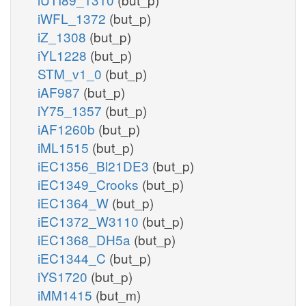
iWFL_1372
(but_p)
iZ_1308
(but_p)
iYL1228
(but_p)
STM_v1_0
(but_p)
iAF987
(but_p)
iY75_1357
(but_p)
iAF1260b
(but_p)
iML1515
(but_p)
iEC1356_Bl21DE3
(but_p)
iEC1349_Crooks
(but_p)
iEC1364_W
(but_p)
iEC1372_W3110
(but_p)
iEC1368_DH5a
(but_p)
iEC1344_C
(but_p)
iYS1720
(but_p)
iMM1415
(but_m)