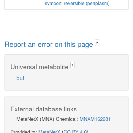
symport, reversible (periplasm)
Report an error on this page
?
Universal metabolite
?
but
External database links
MetaNetX (MNX) Chemical:
MNXM162281
Provided by
MetaNetX
(
CC BY 4.0
)