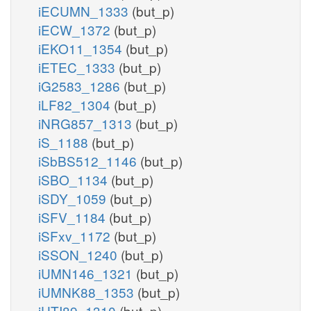
iECUMN_1333
(but_p)
iECW_1372
(but_p)
iEKO11_1354
(but_p)
iETEC_1333
(but_p)
iG2583_1286
(but_p)
iLF82_1304
(but_p)
iNRG857_1313
(but_p)
iS_1188
(but_p)
iSbBS512_1146
(but_p)
iSBO_1134
(but_p)
iSDY_1059
(but_p)
iSFV_1184
(but_p)
iSFxv_1172
(but_p)
iSSON_1240
(but_p)
iUMN146_1321
(but_p)
iUMNK88_1353
(but_p)
iUTI89_1310
(but_p)