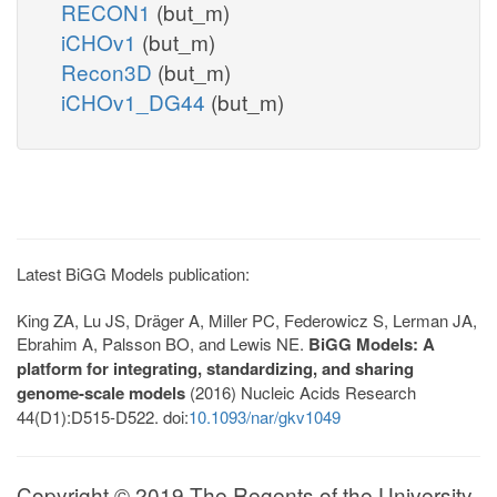
RECON1
(but_m)
iCHOv1
(but_m)
Recon3D
(but_m)
iCHOv1_DG44
(but_m)
Latest BiGG Models publication:
King ZA, Lu JS, Dräger A, Miller PC, Federowicz S, Lerman JA,
Ebrahim A, Palsson BO, and Lewis NE.
BiGG Models: A
platform for integrating, standardizing, and sharing
genome-scale models
(2016) Nucleic Acids Research
44(D1):D515-D522. doi:
10.1093/nar/gkv1049
Copyright © 2019 The Regents of the University