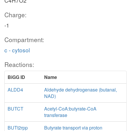
C4H7O2
Charge:
-1
Compartment:
c - cytosol
Reactions:
BiGG ID
Name
ALDD4
Aldehyde dehydrogenase (butanal,
NAD)
BUTCT
Acetyl-CoA:butyrate-CoA
transferase
BUTt2rpp
Butyrate transport via proton