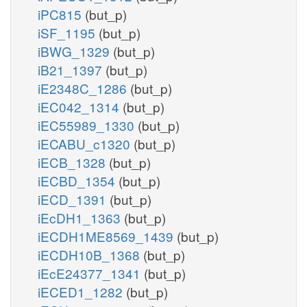
iPC815
(but_p)
iSF_1195
(but_p)
iBWG_1329
(but_p)
iB21_1397
(but_p)
iE2348C_1286
(but_p)
iEC042_1314
(but_p)
iEC55989_1330
(but_p)
iECABU_c1320
(but_p)
iECB_1328
(but_p)
iECBD_1354
(but_p)
iECD_1391
(but_p)
iEcDH1_1363
(but_p)
iECDH1ME8569_1439
(but_p)
iECDH10B_1368
(but_p)
iEcE24377_1341
(but_p)
iECED1_1282
(but_p)