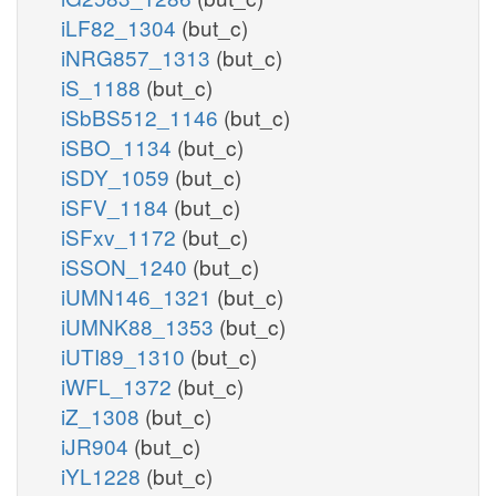
iLF82_1304
(but_c)
iNRG857_1313
(but_c)
iS_1188
(but_c)
iSbBS512_1146
(but_c)
iSBO_1134
(but_c)
iSDY_1059
(but_c)
iSFV_1184
(but_c)
iSFxv_1172
(but_c)
iSSON_1240
(but_c)
iUMN146_1321
(but_c)
iUMNK88_1353
(but_c)
iUTI89_1310
(but_c)
iWFL_1372
(but_c)
iZ_1308
(but_c)
iJR904
(but_c)
iYL1228
(but_c)