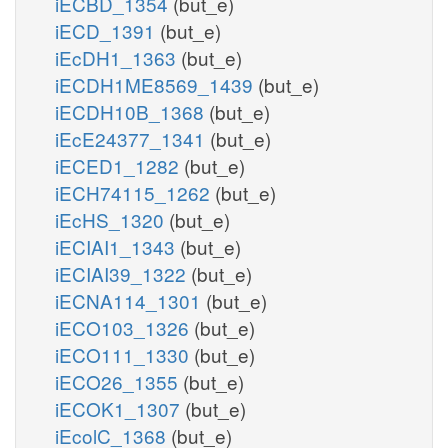
iECBD_1354
(but_e)
iECD_1391
(but_e)
iEcDH1_1363
(but_e)
iECDH1ME8569_1439
(but_e)
iECDH10B_1368
(but_e)
iEcE24377_1341
(but_e)
iECED1_1282
(but_e)
iECH74115_1262
(but_e)
iEcHS_1320
(but_e)
iECIAI1_1343
(but_e)
iECIAI39_1322
(but_e)
iECNA114_1301
(but_e)
iECO103_1326
(but_e)
iECO111_1330
(but_e)
iECO26_1355
(but_e)
iECOK1_1307
(but_e)
iEcolC_1368
(but_e)