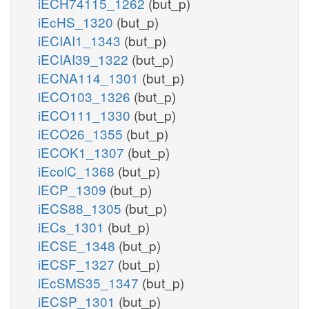
iECH74115_1262
(but_p)
iEcHS_1320
(but_p)
iECIAI1_1343
(but_p)
iECIAI39_1322
(but_p)
iECNA114_1301
(but_p)
iECO103_1326
(but_p)
iECO111_1330
(but_p)
iECO26_1355
(but_p)
iECOK1_1307
(but_p)
iEcolC_1368
(but_p)
iECP_1309
(but_p)
iECS88_1305
(but_p)
iECs_1301
(but_p)
iECSE_1348
(but_p)
iECSF_1327
(but_p)
iEcSMS35_1347
(but_p)
iECSP_1301
(but_p)