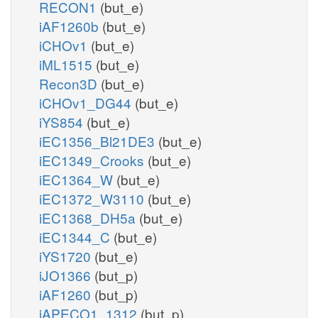
RECON1
(but_e)
iAF1260b
(but_e)
iCHOv1
(but_e)
iML1515
(but_e)
Recon3D
(but_e)
iCHOv1_DG44
(but_e)
iYS854
(but_e)
iEC1356_Bl21DE3
(but_e)
iEC1349_Crooks
(but_e)
iEC1364_W
(but_e)
iEC1372_W3110
(but_e)
iEC1368_DH5a
(but_e)
iEC1344_C
(but_e)
iYS1720
(but_e)
iJO1366
(but_p)
iAF1260
(but_p)
iAPECO1_1312
(but_p)