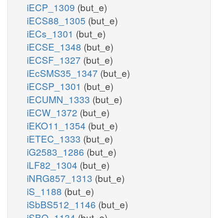
iECP_1309
(but_e)
iECS88_1305
(but_e)
iECs_1301
(but_e)
iECSE_1348
(but_e)
iECSF_1327
(but_e)
iEcSMS35_1347
(but_e)
iECSP_1301
(but_e)
iECUMN_1333
(but_e)
iECW_1372
(but_e)
iEKO11_1354
(but_e)
iETEC_1333
(but_e)
iG2583_1286
(but_e)
iLF82_1304
(but_e)
iNRG857_1313
(but_e)
iS_1188
(but_e)
iSbBS512_1146
(but_e)
iSBO_1134
(but_e)