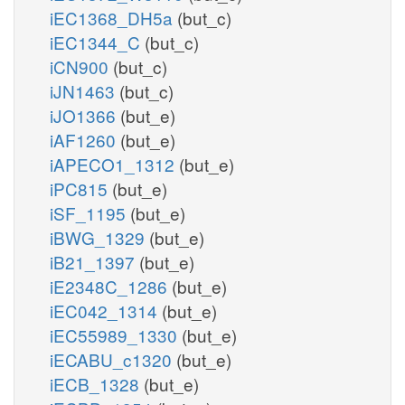
iEC1368_DH5a
(but_c)
iEC1344_C
(but_c)
iCN900
(but_c)
iJN1463
(but_c)
iJO1366
(but_e)
iAF1260
(but_e)
iAPECO1_1312
(but_e)
iPC815
(but_e)
iSF_1195
(but_e)
iBWG_1329
(but_e)
iB21_1397
(but_e)
iE2348C_1286
(but_e)
iEC042_1314
(but_e)
iEC55989_1330
(but_e)
iECABU_c1320
(but_e)
iECB_1328
(but_e)