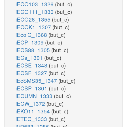
iECO103_1326
(but_c)
iECO111_1330
(but_c)
iECO26_1355
(but_c)
iECOK1_1307
(but_c)
iEcolC_1368
(but_c)
iECP_1309
(but_c)
iECS88_1305
(but_c)
iECs_1301
(but_c)
iECSE_1348
(but_c)
iECSF_1327
(but_c)
iEcSMS35_1347
(but_c)
iECSP_1301
(but_c)
iECUMN_1333
(but_c)
iECW_1372
(but_c)
iEKO11_1354
(but_c)
iETEC_1333
(but_c)
iG2583_1286
(but_c)