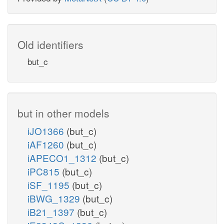
Old identifiers
but_c
but in other models
iJO1366
(but_c)
iAF1260
(but_c)
iAPECO1_1312
(but_c)
iPC815
(but_c)
iSF_1195
(but_c)
iBWG_1329
(but_c)
iB21_1397
(but_c)