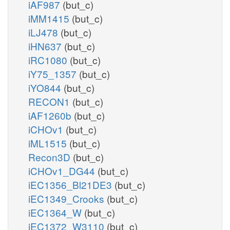
iAF987
(but_c)
iMM1415
(but_c)
iLJ478
(but_c)
iHN637
(but_c)
iRC1080
(but_c)
iY75_1357
(but_c)
iYO844
(but_c)
RECON1
(but_c)
iAF1260b
(but_c)
iCHOv1
(but_c)
iML1515
(but_c)
Recon3D
(but_c)
iCHOv1_DG44
(but_c)
iEC1356_Bl21DE3
(but_c)
iEC1349_Crooks
(but_c)
iEC1364_W
(but_c)
iEC1372_W3110
(but_c)