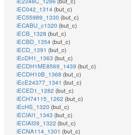
iE2348C_1286
(but_c)
iEC042_1314
(but_c)
iEC55989_1330
(but_c)
iECABU_c1320
(but_c)
iECB_1328
(but_c)
iECBD_1354
(but_c)
iECD_1391
(but_c)
iEcDH1_1363
(but_c)
iECDH1ME8569_1439
(but_c)
iECDH10B_1368
(but_c)
iEcE24377_1341
(but_c)
iECED1_1282
(but_c)
iECH74115_1262
(but_c)
iEcHS_1320
(but_c)
iECIAI1_1343
(but_c)
iECIAI39_1322
(but_c)
iECNA114_1301
(but_c)