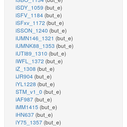
iSDY_1059
(but_e)
iSFV_1184
(but_e)
iSFxv_1172
(but_e)
iSSON_1240
(but_e)
iUMN146_1321
(but_e)
iUMNK88_1353
(but_e)
iUTI89_1310
(but_e)
iWFL_1372
(but_e)
iZ_1308
(but_e)
iJR904
(but_e)
iYL1228
(but_e)
STM_v1_0
(but_e)
iAF987
(but_e)
iMM1415
(but_e)
iHN637
(but_e)
iY75_1357
(but_e)