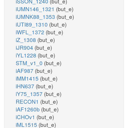
iSSON_1240
(but_e)
iUMN146_1321
(but_e)
iUMNK88_1353
(but_e)
iUTI89_1310
(but_e)
iWFL_1372
(but_e)
iZ_1308
(but_e)
iJR904
(but_e)
iYL1228
(but_e)
STM_v1_0
(but_e)
iAF987
(but_e)
iMM1415
(but_e)
iHN637
(but_e)
iY75_1357
(but_e)
RECON1
(but_e)
iAF1260b
(but_e)
iCHOv1
(but_e)
iML1515
(but_e)