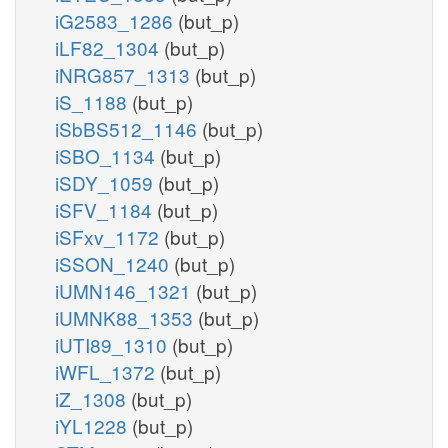
iG2583_1286
(but_p)
iLF82_1304
(but_p)
iNRG857_1313
(but_p)
iS_1188
(but_p)
iSbBS512_1146
(but_p)
iSBO_1134
(but_p)
iSDY_1059
(but_p)
iSFV_1184
(but_p)
iSFxv_1172
(but_p)
iSSON_1240
(but_p)
iUMN146_1321
(but_p)
iUMNK88_1353
(but_p)
iUTI89_1310
(but_p)
iWFL_1372
(but_p)
iZ_1308
(but_p)
iYL1228
(but_p)