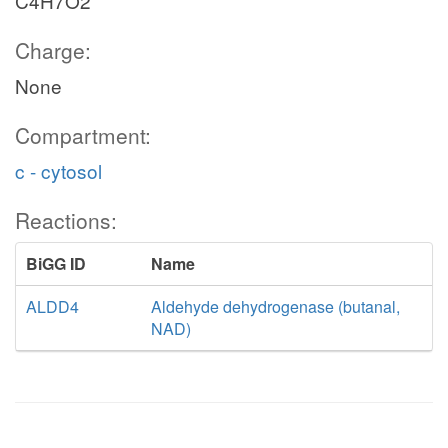
C4H7O2
Charge:
None
Compartment:
c - cytosol
Reactions:
BiGG ID
Name
ALDD4
Aldehyde dehydrogenase (butanal,
NAD)