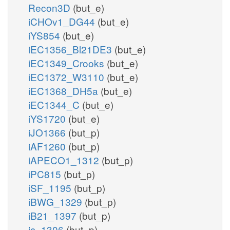
Recon3D
(but_e)
iCHOv1_DG44
(but_e)
iYS854
(but_e)
iEC1356_Bl21DE3
(but_e)
iEC1349_Crooks
(but_e)
iEC1372_W3110
(but_e)
iEC1368_DH5a
(but_e)
iEC1344_C
(but_e)
iYS1720
(but_e)
iJO1366
(but_p)
iAF1260
(but_p)
iAPECO1_1312
(but_p)
iPC815
(but_p)
iSF_1195
(but_p)
iBWG_1329
(but_p)
iB21_1397
(but_p)
ic_1306
(but_p)