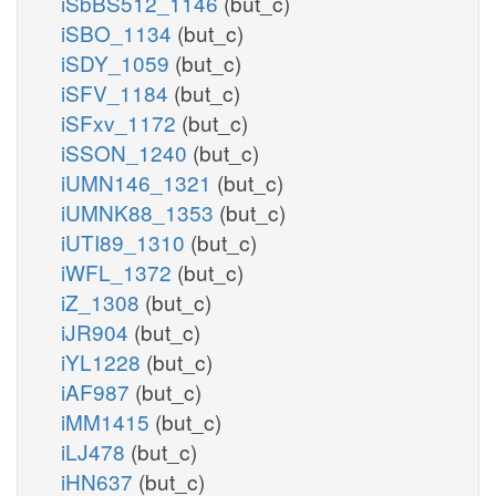
iSbBS512_1146
(but_c)
iSBO_1134
(but_c)
iSDY_1059
(but_c)
iSFV_1184
(but_c)
iSFxv_1172
(but_c)
iSSON_1240
(but_c)
iUMN146_1321
(but_c)
iUMNK88_1353
(but_c)
iUTI89_1310
(but_c)
iWFL_1372
(but_c)
iZ_1308
(but_c)
iJR904
(but_c)
iYL1228
(but_c)
iAF987
(but_c)
iMM1415
(but_c)
iLJ478
(but_c)
iHN637
(but_c)