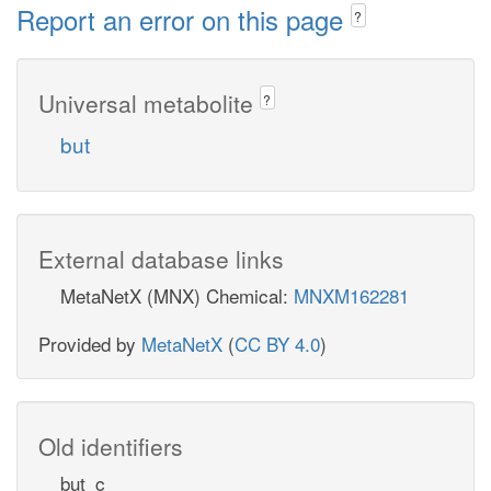
Report an error on this page
?
Universal metabolite
?
but
External database links
MetaNetX (MNX) Chemical:
MNXM162281
Provided by
MetaNetX
(
CC BY 4.0
)
Old identifiers
but_c