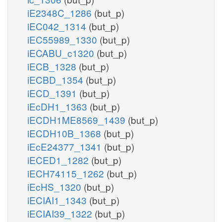
iE2348C_1286
(but_p)
iEC042_1314
(but_p)
iEC55989_1330
(but_p)
iECABU_c1320
(but_p)
iECB_1328
(but_p)
iECBD_1354
(but_p)
iECD_1391
(but_p)
iEcDH1_1363
(but_p)
iECDH1ME8569_1439
(but_p)
iECDH10B_1368
(but_p)
iEcE24377_1341
(but_p)
iECED1_1282
(but_p)
iECH74115_1262
(but_p)
iEcHS_1320
(but_p)
iECIAI1_1343
(but_p)
iECIAI39_1322
(but_p)