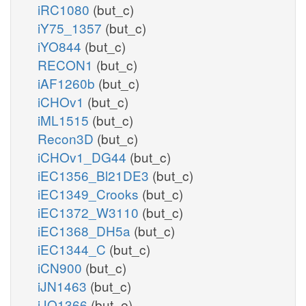
iRC1080
(but_c)
iY75_1357
(but_c)
iYO844
(but_c)
RECON1
(but_c)
iAF1260b
(but_c)
iCHOv1
(but_c)
iML1515
(but_c)
Recon3D
(but_c)
iCHOv1_DG44
(but_c)
iEC1356_Bl21DE3
(but_c)
iEC1349_Crooks
(but_c)
iEC1372_W3110
(but_c)
iEC1368_DH5a
(but_c)
iEC1344_C
(but_c)
iCN900
(but_c)
iJN1463
(but_c)
iJO1366
(but_e)