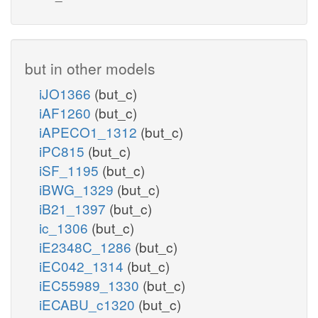
but in other models
iJO1366
(but_c)
iAF1260
(but_c)
iAPECO1_1312
(but_c)
iPC815
(but_c)
iSF_1195
(but_c)
iBWG_1329
(but_c)
iB21_1397
(but_c)
ic_1306
(but_c)
iE2348C_1286
(but_c)
iEC042_1314
(but_c)
iEC55989_1330
(but_c)
iECABU_c1320
(but_c)