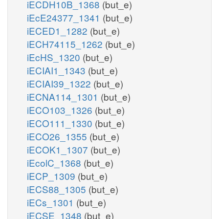
iECDH10B_1368
(but_e)
iEcE24377_1341
(but_e)
iECED1_1282
(but_e)
iECH74115_1262
(but_e)
iEcHS_1320
(but_e)
iECIAI1_1343
(but_e)
iECIAI39_1322
(but_e)
iECNA114_1301
(but_e)
iECO103_1326
(but_e)
iECO111_1330
(but_e)
iECO26_1355
(but_e)
iECOK1_1307
(but_e)
iEcolC_1368
(but_e)
iECP_1309
(but_e)
iECS88_1305
(but_e)
iECs_1301
(but_e)
iECSE_1348
(but_e)