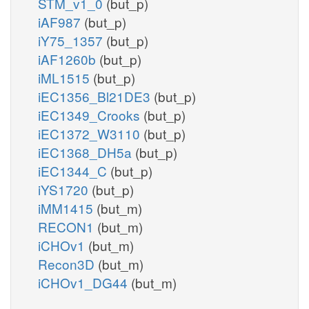
STM_v1_0
(but_p)
iAF987
(but_p)
iY75_1357
(but_p)
iAF1260b
(but_p)
iML1515
(but_p)
iEC1356_Bl21DE3
(but_p)
iEC1349_Crooks
(but_p)
iEC1372_W3110
(but_p)
iEC1368_DH5a
(but_p)
iEC1344_C
(but_p)
iYS1720
(but_p)
iMM1415
(but_m)
RECON1
(but_m)
iCHOv1
(but_m)
Recon3D
(but_m)
iCHOv1_DG44
(but_m)