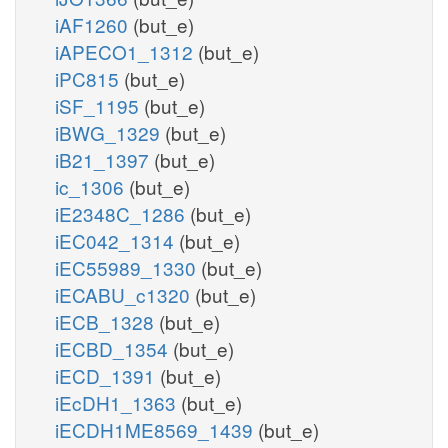
iAF1260
(but_e)
iAPECO1_1312
(but_e)
iPC815
(but_e)
iSF_1195
(but_e)
iBWG_1329
(but_e)
iB21_1397
(but_e)
ic_1306
(but_e)
iE2348C_1286
(but_e)
iEC042_1314
(but_e)
iEC55989_1330
(but_e)
iECABU_c1320
(but_e)
iECB_1328
(but_e)
iECBD_1354
(but_e)
iECD_1391
(but_e)
iEcDH1_1363
(but_e)
iECDH1ME8569_1439
(but_e)