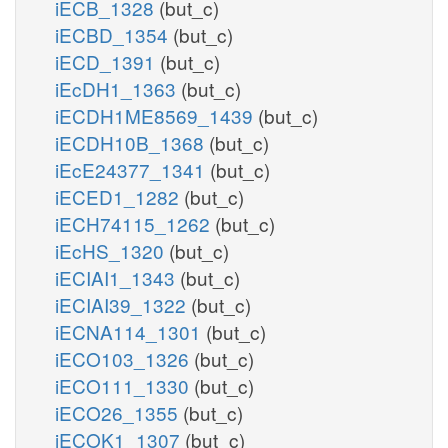
iECB_1328
(but_c)
iECBD_1354
(but_c)
iECD_1391
(but_c)
iEcDH1_1363
(but_c)
iECDH1ME8569_1439
(but_c)
iECDH10B_1368
(but_c)
iEcE24377_1341
(but_c)
iECED1_1282
(but_c)
iECH74115_1262
(but_c)
iEcHS_1320
(but_c)
iECIAI1_1343
(but_c)
iECIAI39_1322
(but_c)
iECNA114_1301
(but_c)
iECO103_1326
(but_c)
iECO111_1330
(but_c)
iECO26_1355
(but_c)
iECOK1_1307
(but_c)